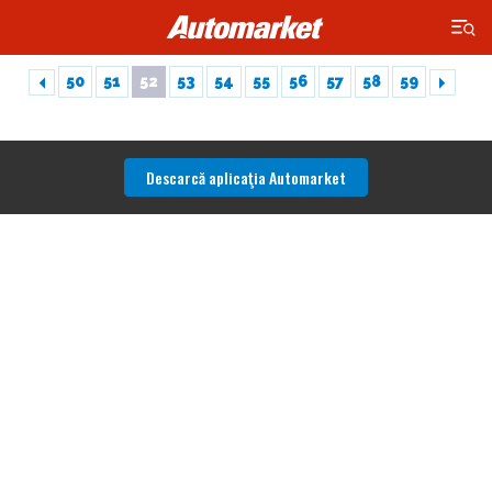
×
50
51
52
53
54
55
56
57
58
59
Descarcă aplicaţia Automarket