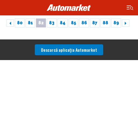
×
80
81
82
83
84
85
86
87
88
89
Descarcă aplicaţia Automarket