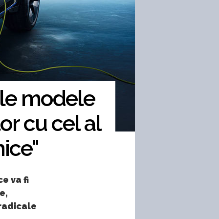
ele modele
or cu cel al
ice"
e va fi
e,
radicale