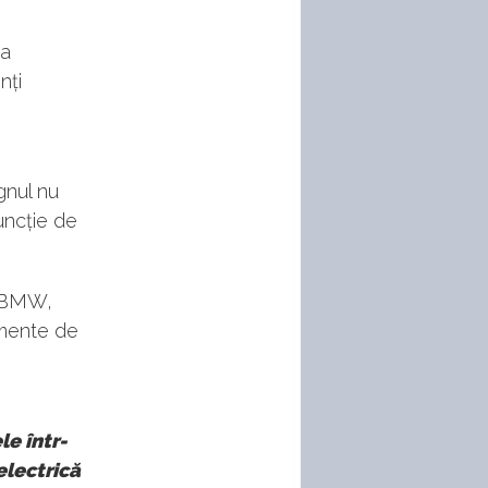
ea
nți
gnul nu
uncție de
l BMW,
emente de
e într-
electrică