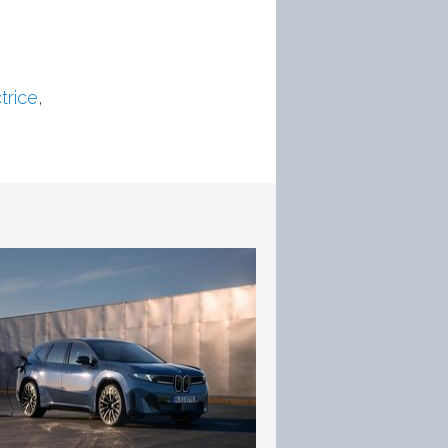
trice
,