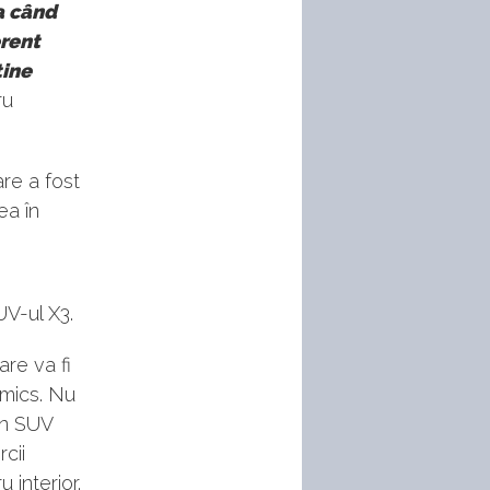
a când
erent
ține
ru
re a fost
ea în
UV-ul X3.
are va fi
amics. Nu
 un SUV
rcii
 interior.