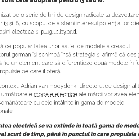
sunt cele adoptate pentru i3 sau i8.
izat pe o serie de linii de design radicale la dezvoltar
i3 și i8, cu scopul de a stârni interesul potențialilor clie
așini
electrice
și
plug-in hybrid
.
ă ce popularitatea unor astfel de modele a crescut,
orul german își schimbă însă strategia și afirmă că desi
ă fie un element care să diferențieze două modele în f
ropulsie pe care îl oferă.
 context, Adrian van Hooydonk, directorul de design a
ă următoarele
modele electrice
ale mărcii vor avea el
semănătoare cu cele întâlnite în gama de modele
onale.
atea electrică se va extinde în toată gama de model
val scurt de timp, până în punctul în care propulsia 