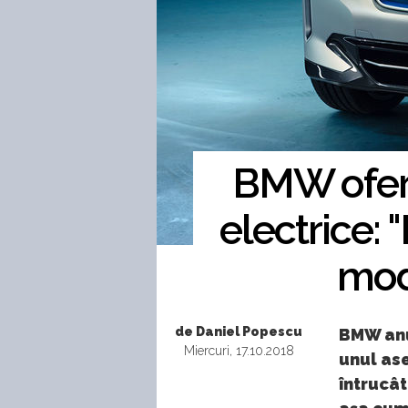
BMW oferă
electrice: 
mod
de Daniel Popescu
BMW anun
Miercuri, 17.10.2018
unul as
întrucâ