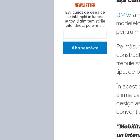
așa cum 
NEWSLETTER
Eşti curios de ceea ce
BMW
a m
se întâmplă în lumea
auto? Îţi trimitem ştirile
modelelor 
zilei direct pe e-mail.
pentru m
Pe măsur
construct
trebuie s
tipul de p
În acest
afirmă c
design a
convenți
"Mobilit
un inter