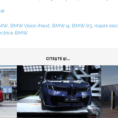
ar
MW
,
BMW Vision iNext
,
BMW i4
,
BMW iX3
,
masini elec
lectrice BMW
CITEŞTE ŞI...