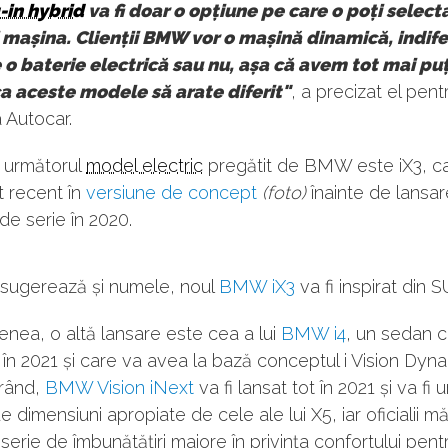
-in hybrid
va fi doar o opțiune pe care o poți select
mașina. Clienții BMW vor o mașină dinamică, indif
 o baterie electrică sau nu, așa că avem tot mai pu
a aceste modele să arate diferit"
, a precizat el pent
a Autocar.
, următorul
model electric
pregătit de BMW este iX3, ca
t recent în
versiune de concept
(foto)
înainte de lansar
de serie în 2020.
sugerează și numele, noul
BMW iX3
va fi inspirat din S
nea, o altă lansare este cea a lui
BMW i4
, un sedan c
 în 2021 și care va avea la bază conceptul i Vision Dyn
 rând,
BMW Vision iNext
va fi lansat tot în 2021 și va fi
e dimensiuni apropiate de cele ale lui X5, iar oficialii mă
serie de îmbunătățiri majore în privința confortului pentru