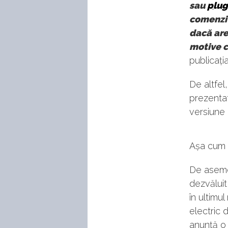
sau
plug
comenzi 
dacă are
motive c
publicați
De altfel
prezenta
versiune 
Așa cum 
De aseme
dezvăluit
în ultimul
electric d
anunță o 