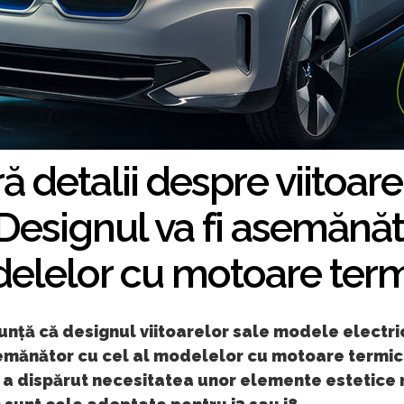
 detalii despre viitoar
"Designul va fi asemănăt
elelor cu motoare term
ță că designul viitoarelor sale modele electric
emănător cu cel al modelelor cu motoare termic
t a dispărut necesitatea unor elemente estetice 