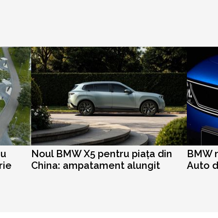
cu
Noul BMW X5 pentru piața din
BMW nu
rie
China: ampatament alungit
Auto d