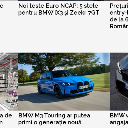
re
Noi teste Euro NCAP: 5 stele
Prețur
pentru BMW iX3 și Zeekr 7GT
entry-
de la 
Român
a de
BMW M3 Touring ar putea
BMW v
in
primi o generație nouă
angaja