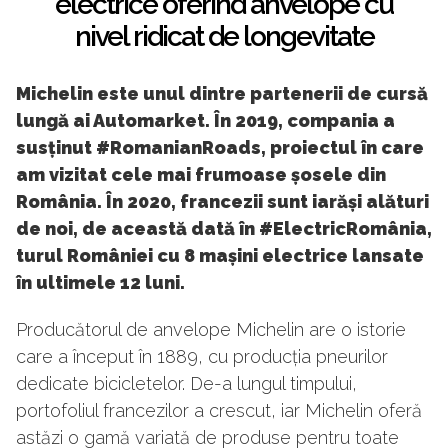
electrice oferind anvelope cu
nivel ridicat de longevitate
Michelin este unul dintre partenerii de cursă
lungă ai Automarket. În 2019, compania a
susținut #RomanianRoads, proiectul în care
am vizitat cele mai frumoase șosele din
România. În 2020, francezii sunt iarăși alături
de noi, de această dată în #ElectricRomânia,
turul României cu 8 mașini electrice lansate
în ultimele 12 luni.
Producătorul de anvelope Michelin are o istorie
care a început în 1889, cu producția pneurilor
dedicate bicicletelor. De-a lungul timpului,
portofoliul francezilor a crescut, iar Michelin oferă
astăzi o gamă variată de produse pentru toate