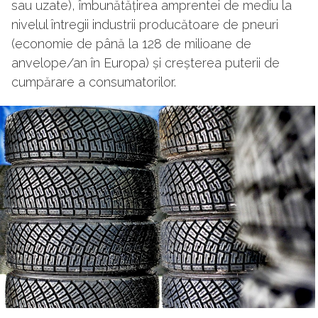
sau uzate), îmbunătățirea amprentei de mediu la
nivelul întregii industrii producătoare de pneuri
(economie de până la 128 de milioane de
anvelope/an în Europa) și creșterea puterii de
cumpărare a consumatorilor.