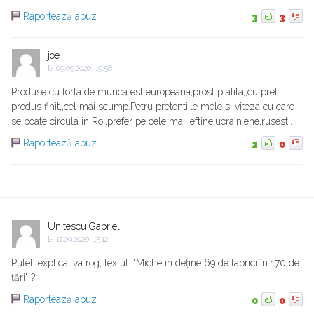
Raportează abuz
3
3
joe
la
09.09.2020, 19:58
Produse cu forta de munca est europeana,prost platita,,cu pret
produs finit,,cel mai scump.Petru pretentiile mele si viteza cu care
se poate circula in Ro,,prefer pe cele mai ieftine,ucrainiene,rusesti.
Raportează abuz
2
0
Unitescu Gabriel
la
17.09.2020, 15:12
Puteti explica, va rog, textul: "Michelin deține 69 de fabrici în 170 de
țări" ?
Raportează abuz
0
0