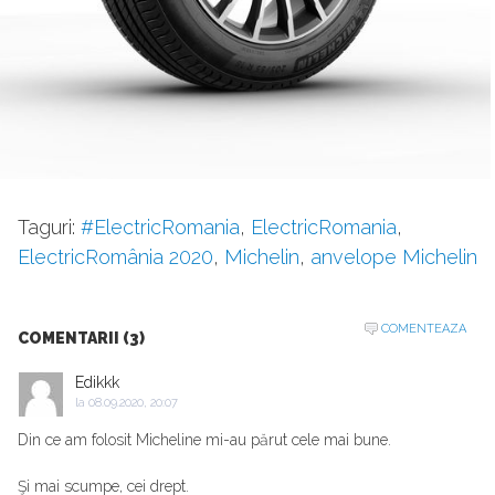
Taguri:
#ElectricRomania
,
ElectricRomania
,
ElectricRomânia 2020
,
Michelin
,
anvelope Michelin
COMENTEAZA
COMENTARII (3)
Edikkk
la
08.09.2020, 20:07
Din ce am folosit Micheline mi-au părut cele mai bune.
Şi mai scumpe, cei drept.