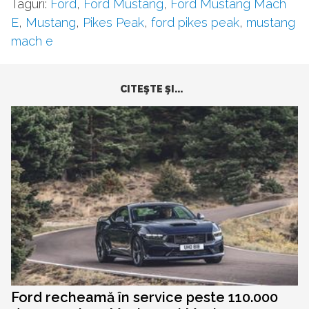
Taguri:
Ford
,
Ford Mustang
,
Ford Mustang Mach
E
,
Mustang
,
Pikes Peak
,
ford pikes peak
,
mustang
mach e
CITEŞTE ŞI...
Ford recheamă în service peste 110.000