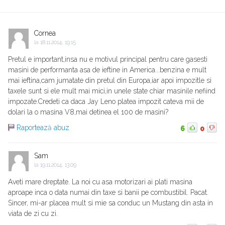
Cornea
la
18.11.2014, 19:15
Pretul e important,insa nu e motivul principal pentru care gasesti
masini de performanta asa de ieftine in America...benzina e mult
mai ieftina,cam jumatate din pretul din Europa,iar apoi impozitle si
taxele sunt si ele mult mai mici,in unele state chiar masinile nefiind
impozate.Credeti ca daca Jay Leno platea impozit cateva mii de
dolari la o masina V8,mai detinea el 100 de masini?
Raportează abuz
6
0
Sam
la
19.11.2014, 13:09
Aveti mare dreptate. La noi cu asa motorizari ai plati masina
aproape inca o data numai din taxe si banii pe combustibil. Pacat.
Sincer, mi-ar placea mult si mie sa conduc un Mustang din asta in
viata de zi cu zi.