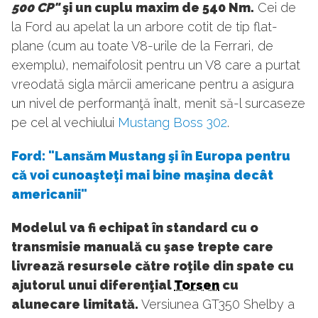
500 CP"
şi un cuplu maxim de 540 Nm.
Cei de
la Ford au apelat la un arbore cotit de tip flat-
plane (cum au toate V8-urile de la Ferrari, de
exemplu), nemaifolosit pentru un V8 care a purtat
vreodată sigla mărcii americane pentru a asigura
un nivel de performanţă înalt, menit să-l surcaseze
pe cel al vechiului
Mustang Boss 302
.
Ford: "Lansăm Mustang şi în Europa pentru
că voi cunoaşteţi mai bine maşina decât
americanii"
Modelul va fi echipat în standard cu o
transmisie manuală cu şase trepte care
livrează resursele către roţile din spate cu
ajutorul unui diferenţial
Torsen
cu
alunecare limitată.
Versiunea GT350 Shelby a