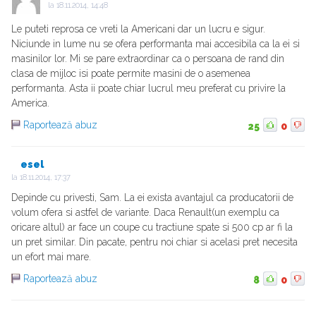
la
18.11.2014, 14:48
Le puteti reprosa ce vreti la Americani dar un lucru e sigur.
Niciunde in lume nu se ofera performanta mai accesibila ca la ei si
masinilor lor. Mi se pare extraordinar ca o persoana de rand din
clasa de mijloc isi poate permite masini de o asemenea
performanta. Asta ii poate chiar lucrul meu preferat cu privire la
America.
Raportează abuz
25
0
esel
la
18.11.2014, 17:37
Depinde cu privesti, Sam. La ei exista avantajul ca producatorii de
volum ofera si astfel de variante. Daca Renault(un exemplu ca
oricare altul) ar face un coupe cu tractiune spate si 500 cp ar fi la
un pret similar. Din pacate, pentru noi chiar si acelasi pret necesita
un efort mai mare.
Raportează abuz
8
0