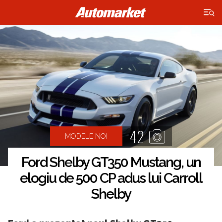
×
42
MODELE NOI
Ford Shelby GT350 Mustang, un
elogiu de 500 CP adus lui Carroll
Shelby