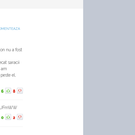
OMENTEAZA
don nu a fost
ecat saracii
l am
peste el,
6
8
zI9UFmWW
0
2