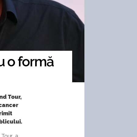
u o formă
nd Tour,
 cancer
rimit
blicului.
Tour, a