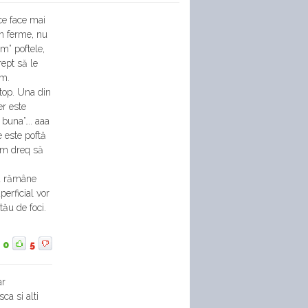
ce face mai
n ferme, nu
m” poftele,
rept să le
em.
 top. Una din
er este
 buna”…. aaa
e este poftă
um dreq să
va rămâne
erficial vor
tău de foci.
0
5
ar
ca si alti