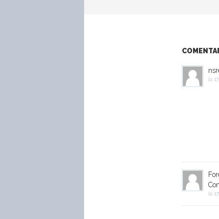
COMENTARI
nsr
la
17
For
Co
la
17