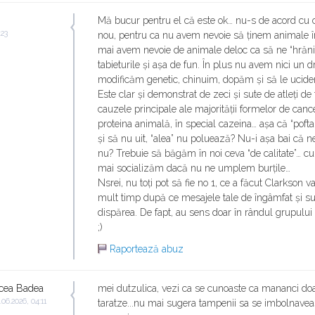
Mă bucur pentru el că este ok… nu-s de acord cu 
:23
nou, pentru ca nu avem nevoie să ținem animale î
mai avem nevoie de animale deloc ca să ne “hrăni
tabieturile și așa de fun. În plus nu avem nici un d
modificăm genetic, chinuim, dopăm și să le ucid
Este clar și demonstrat de zeci și sute de atleți de
cauzele principale ale majorității formelor de canc
proteina animală, în special cazeina… așa că “pofta
și să nu uit, “alea” nu poluează? Nu-i așa bai că n
nu? Trebuie să băgăm în noi ceva “de calitate”… c
mai socializăm dacă nu ne umplem burțile…
Nsrei, nu toți pot să fie no 1, ce a făcut Clarkson 
mult timp după ce mesajele tale de îngâmfat și sup
dispărea. De fapt, au sens doar în rândul grupului 
;)
Raportează abuz
cea Badea
mei dutzulica, vezi ca se cunoaste ca mananci do
.06.2026, 04:11
taratze...nu mai sugera tampenii sa se imbolnaveas