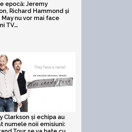
de epocă: Jeremy
son, Richard Hammond și
May nu vor mai face
i TV...
 Clarkson și echipa au
t numele noii emisiuni:
and Tour se va bate cu