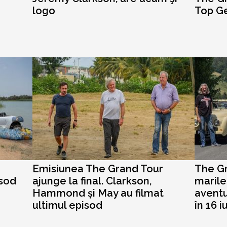
logo
Top G
Emisiunea The Grand Tour
The Gr
isod
ajunge la final. Clarkson,
marile
e
Hammond și May au filmat
aventu
ultimul episod
în 16 i