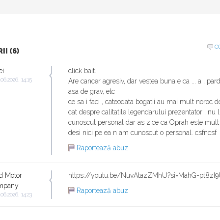
C
I (6)
ei
click bait.
.06.2026, 14:15
Are cancer agresiv, dar vestea buna e ca ... a , par
asa de grav, etc
ce sa i faci , cateodata bogatii au mai mult noroc d
cat despre calitatile legendarului prezentator , nu 
cunoscut personal dar as zice ca Oprah este mult 
desi nici pe ea n am cunoscut o personal. csfncsf
Raportează abuz
d Motor
https://youtu.be/NuvAtazZMhU?si=MahG-pt8
mpany
Raportează abuz
.06.2026, 14:23