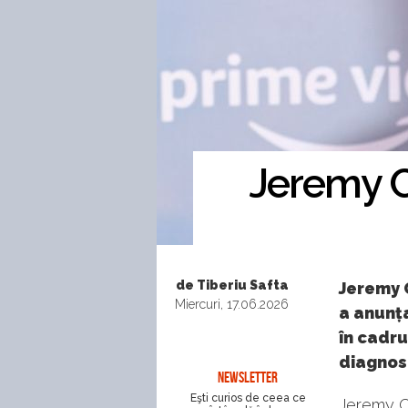
Jeremy C
de Tiberiu Safta
Jeremy C
Miercuri, 17.06.2026
a anunța
în cadru
diagnost
NEWSLETTER
Eşti curios de ceea ce
Jeremy C