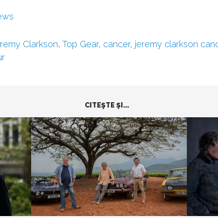
ews
remy Clarkson
,
Top Gear
,
cancer
,
jeremy clarkson can
ur
CITEŞTE ŞI...