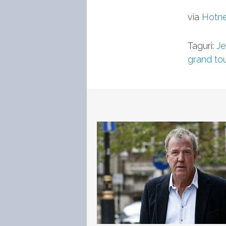
via
Hotn
Taguri:
Je
grand to