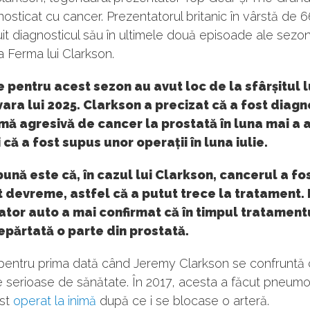
nosticat cu cancer. Prezentatorul britanic în vârstă de 6
it diagnosticul său în ultimele două episoade ale sezon
 Ferma lui Clarkson.
e pentru acest sezon au avut loc de la sfârșitul l
vara lui 2025. Clarkson a precizat că a fost diagn
mă agresivă de cancer la prostată în luna mai a 
i că a fost supus unor operații în luna iulie.
ună este că, în cazul lui Clarkson, cancerul a fo
 devreme, astfel că a putut trece la tratament. 
tor auto a mai confirmat că în timpul tratamentu
epărtată o parte din prostată.
pentru prima dată când Jeremy Clarkson se confruntă 
serioase de sănătate. În 2017, acesta a făcut pneumoni
ost
operat la inimă
după ce i se blocase o arteră.