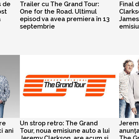
s de
Trailer cu The Grand Tour:
Final 
ost
One for the Road. Ultimul
Clark
ă
episod va avea premiera în 13
James 
septembrie
emisiun
re
Un strop retro: The Grand
Jeremy
i ani
Tour, noua emisiune auto a lui
anunța
Jeremy Clarkson, are acum şi
The Gr