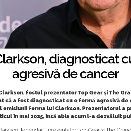
larkson, diagnosticat c
agresivă de cancer
larkson, fostul prezentator Top Gear și The Gra
t că a fost diagnosticat cu o formă agresivă de
l emisiunii Ferma lui Clarkson. Prezentatorul a p
icul în mai 2025, însă abia acum l-a dezvăluit pu
larkson, legendarul prezentator Top Gear și The Grand 