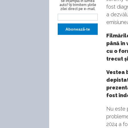
se întâmplă în lumea
auto? Îţi trimitem ştirile
fost diag
zilei direct pe e-mail.
a dezvălu
emisiunea
Filmăril
până în 
cu o for
trecut ș
Vestea b
depistat
prezenta
fost înd
Nu este 
probleme 
2024 a f