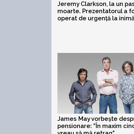
Jeremy Clarkson, la un pa
moarte. Prezentatorul a f
operat de urgență la inim
James May vorbește desp
pensionare: ”În maxim cinc
vreau să mă retrag”