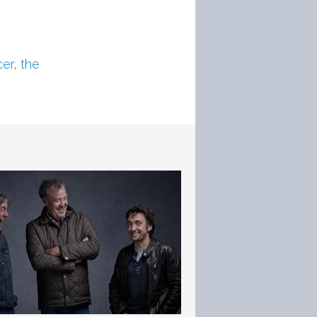
cer
,
the