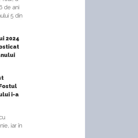
6 de ani
ului 5 din
ui 2024
osticat
anului
st
Fostul
lui i-a
cu
e, iar în