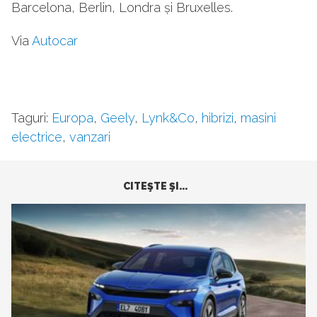
Barcelona, Berlin, Londra și Bruxelles.
Via
Autocar
Taguri:
Europa
,
Geely
,
Lynk&Co
,
hibrizi
,
masini
electrice
,
vanzari
CITEŞTE ŞI...