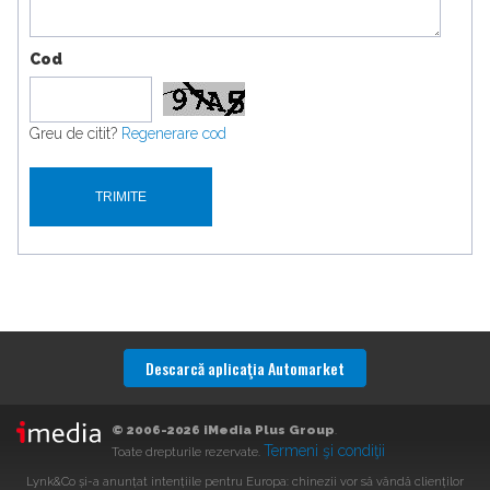
Cod
Greu de citit?
Regenerare cod
Descarcă aplicaţia Automarket
© 2006-2026 iMedia Plus Group
.
Termeni şi condiţii
Toate drepturile rezervate.
Lynk&Co și-a anunțat intențiile pentru Europa: chinezii vor să vândă clienților