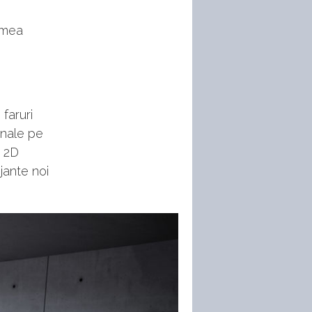
gimea
faruri
onale pe
o 2D
jante noi