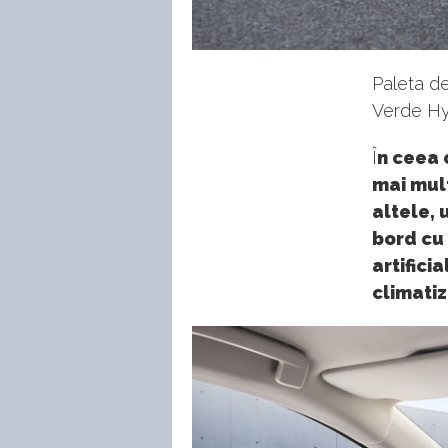
Paleta de
Verde Hyp
Î
n ceea 
mai mult
altele, 
bord cu 
artifici
climati