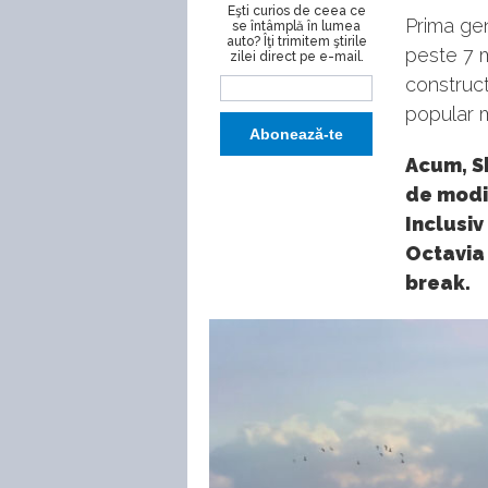
Eşti curios de ceea ce
Prima ge
se întâmplă în lumea
auto? Îţi trimitem ştirile
peste 7 m
zilei direct pe e-mail.
construct
popular m
Acum, Sk
de modif
Inclusiv
Octavia 
break.