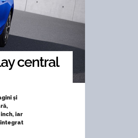
lay central
ini și
ră,
inch, iar
 integrat