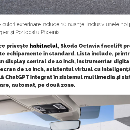
 culori exterioare include 10 nuanțe, inclusiv unele no
er și Portocaliu Phoenix.
ce privește
habitaclul
, Skoda Octavia facelift p
e echipamente în standard. Lista include, print
un display central de 10 inch, instrumentar digita
ecran de 10 inch, asistentul virtual cu inteligenț
ală ChatGPT integrat în sistemul multimedia și si
zare, automat, pe două zone.