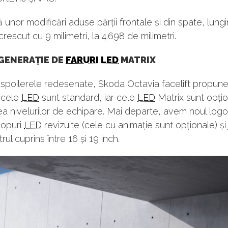
 unor modificări aduse părții frontale și din spate, lun
crescut cu 9 milimetri, la 4.698 de milimetri.
GENERAȚIE DE
FARURI LED
MATRIX
spoilerele redesenate, Skoda Octavia facelift propune 
: cele
LED
sunt standard, iar cele
LED
Matrix sunt opți
ea nivelurilor de echipare. Mai departe, avem noul log
topuri
LED
revizuite (cele cu animație sunt opționale) și 
ul cuprins între 16 și 19 inch.