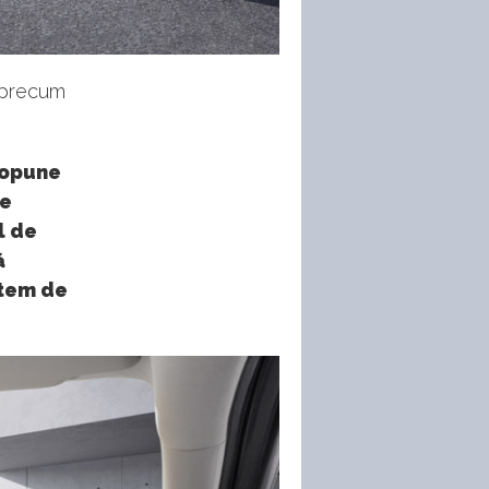
i precum
ropune
re
l de
ă
stem de