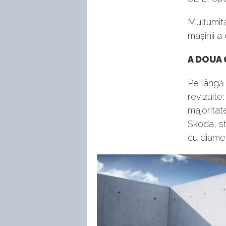
Mulțumită
mașinii a 
A DOUA 
Pe lângă 
revizuite
majoritat
Skoda, s
cu diametr