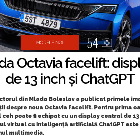
54
MODELE NOI
 Octavia facelift: disp
de 13 inch și ChatGPT
torul din Mlada Boleslav a publicat primele imag
ii despre noua Octavia facelift. Pentru prima oa
ceh poate fi echipat cu un display central de 13 
ul virtual cu inteligență artificială ChatGPT este
mul multimedia.