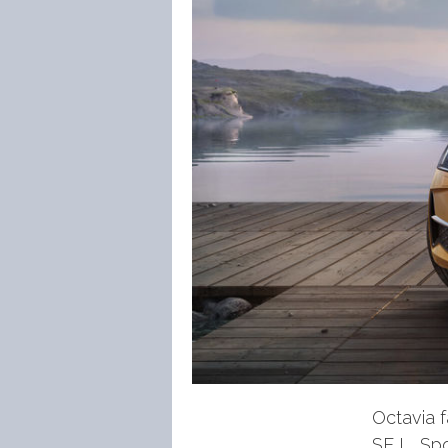
Octavia f
SE L, Spo