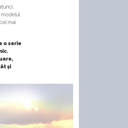
tunci,
u modelul
cel mai
e o serie
nic.
nuare,
ât și