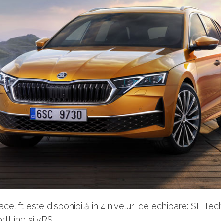
acelift este disponibilă în 4 niveluri de echipare: SE Te
rtLine și vRS.