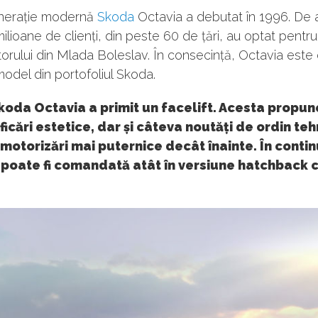
nerație modernă
Skoda
Octavia a debutat în 1996. De a
ilioane de clienți, din peste 60 de țări, au optat pentr
orului din Mlada Boleslav. În consecință, Octavia este 
odel din portofoliul Skoda.
oda Octavia a primit un facelift. Acesta propun
icări estetice, dar și câteva noutăți de ordin teh
 motorizări mai puternice decât înainte. În conti
poate fi comandată atât în versiune hatchback c