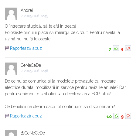
Andrei
la
20.05.2026, 12:45
O întrebare stupidă, să te afli în treabă.
Folosește oricui îi place să meargă pe circuit. Pentru naveta la
uzină nu, nu îți folosește.
Raportează abuz
7
4
CeNeCeDe
la
20.05.2026, 12:46
De ce nu se comunica si la modelele prevazute cu motoare
electrice durata imobilizarii in service pentru reviziile anuale? Dar
pentru schimbul distributiei sau decolmatarea EGR-ului?
Ce beneficii ne oferim dacă tot continuăm să discriminăm?
Raportează abuz
10
9
@CeNeCeDe