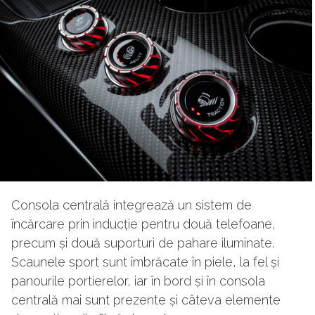
Consola centrală integrează un sistem de
încărcare prin inducție pentru două telefoane,
precum și două suporturi de pahare iluminate.
Scaunele sport sunt îmbrăcate în piele, la fel și
panourile portierelor, iar în bord și în consola
centrală mai sunt prezente și câteva elemente