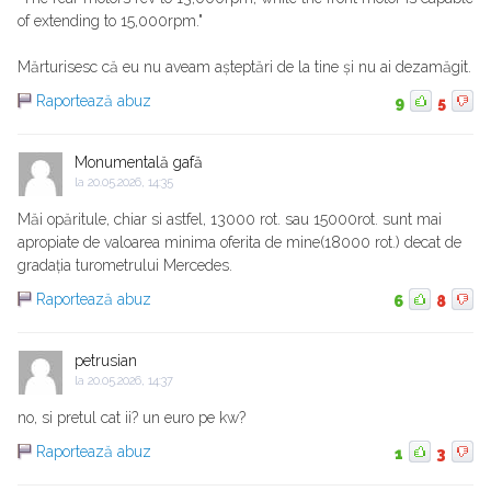
of extending to 15,000rpm."
Mărturisesc că eu nu aveam așteptări de la tine și nu ai dezamăgit.
Raportează abuz
9
5
Monumentală gafă
la
20.05.2026, 14:35
Măi opăritule, chiar si astfel, 13000 rot. sau 15000rot. sunt mai
apropiate de valoarea minima oferita de mine(18000 rot.) decat de
gradația turometrului Mercedes.
Raportează abuz
6
8
petrusian
la
20.05.2026, 14:37
no, si pretul cat ii? un euro pe kw?
Raportează abuz
1
3