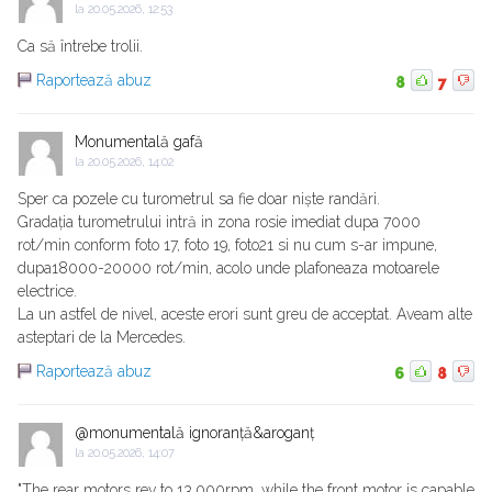
la
20.05.2026, 12:53
Ca să întrebe trolii.
Raportează abuz
8
7
Monumentală gafă
la
20.05.2026, 14:02
Sper ca pozele cu turometrul sa fie doar niște randări.
Gradația turometrului intră in zona rosie imediat dupa 7000
rot/min conform foto 17, foto 19, foto21 si nu cum s-ar impune,
dupa18000-20000 rot/min, acolo unde plafoneaza motoarele
electrice.
La un astfel de nivel, aceste erori sunt greu de acceptat. Aveam alte
asteptari de la Mercedes.
Raportează abuz
6
8
@monumentală ignoranță&aroganț
la
20.05.2026, 14:07
"The rear motors rev to 13,000rpm, while the front motor is capable