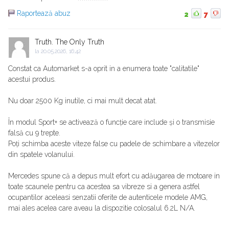
Raportează abuz
2
7
Truth. The Only Truth
la
20.05.2026, 16:42
Constat ca Automarket s-a oprit in a enumera toate "calitatile"
acestui produs.
Nu doar 2500 Kg inutile, ci mai mult decat atat.
În modul Sport+ se activează o funcție care include și o transmisie
falsă cu 9 trepte.
Poți schimba aceste viteze false cu padele de schimbare a vitezelor
din spatele volanului.
Mercedes spune că a depus mult efort cu adăugarea de motoare in
toate scaunele pentru ca acestea sa vibreze si a genera astfel
ocupantilor aceleasi senzatii oferite de autenticele modele AMG,
mai ales acelea care aveau la dispozitie colosalul 6.2L N/A.