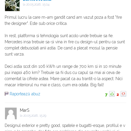
la
20.05.2026, 15:04
Primul lucru la care m-am gandit cand am vazut poza a fost "fire
the designer". Este sub orice critica.
In rest, platforma si tehnologia sunt acolo unde trebuie sa fie.
Mercedes insa trebuie sa-si vina in fire cu design-ul pentru ca sunt
complet debusolati anii astia. De cand a plecat mosul la pensie
sunt varza.
Deci astia scot din 106 kWh un range de 700 km si in 10 minute
pui inapoi 460 km? Trebuie sa fii dus cu capul sa mai ai ceva de
comentat la cifrele astea. Mare pacat ca au trantit-o la aspect. Nici
macar interiorul nu mai e class, cum era odata. Big fail!
Raportează abuz
7
2
MarS
la
20.05.2026, 15:29
Designul exterior e pretty good, spatele e bugatti-esque, profilul e v