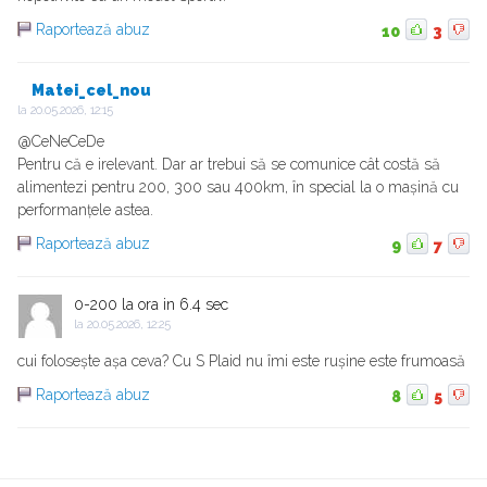
Raportează abuz
10
3
Matei_cel_nou
la
20.05.2026, 12:15
@CeNeCeDe
Pentru că e irelevant. Dar ar trebui să se comunice cât costă să
alimentezi pentru 200, 300 sau 400km, în special la o mașină cu
performanțele astea.
Raportează abuz
9
7
0-200 la ora in 6.4 sec
la
20.05.2026, 12:25
cui folosește așa ceva? Cu S Plaid nu îmi este rușine este frumoasă
Raportează abuz
8
5