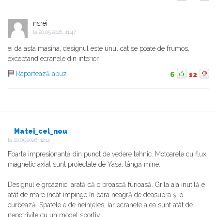
nsrei
la
20.05.2026, 11:47
ei da asta masina, designul este unul cat se poate de frumos,
exceptand ecranele din interior
Raportează abuz
6
12
Matei_cel_nou
la
20.05.2026, 12:12
Foarte impresionantă din punct de vedere tehnic. Motoarele cu flux
magnetic axial sunt proiectate de Yasa, lângă mine.
Designul e groaznic, arată că o broască furioasă. Grila aia inutilă e
atât de mare încât impinge în bara neagră de deasupra și o
curbează. Spatele e de neînțeles, iar ecranele alea sunt atât de
nepotrivite cu un model sportiv.