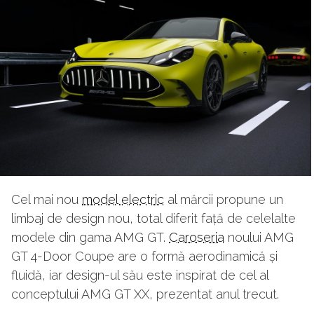
Cel mai nou
model electric
al mărcii propune un
limbaj de design nou, total diferit față de celelalte
modele din gama AMG GT.
Caroseria
noului AMG
GT 4-Door Coupe are o formă aerodinamică și
fluidă, iar design-ul său este inspirat de cel al
conceptului AMG GT XX, prezentat anul trecut.