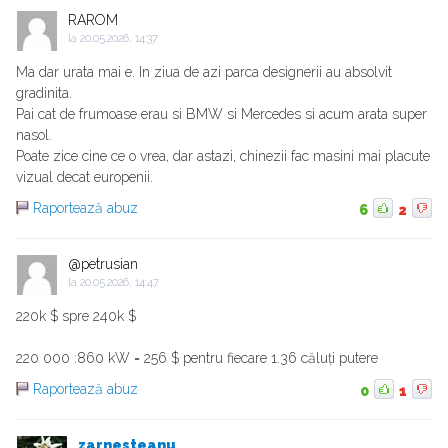
RAROM
la
20.05.2026, 14:37
Ma dar urata mai e. In ziua de azi parca designerii au absolvit
gradinita.
Pai cat de frumoase erau si BMW si Mercedes si acum arata super
nasol.
Poate zice cine ce o vrea, dar astazi, chinezii fac masini mai placute
vizual decat europenii.
Raportează abuz
6
2
@petrusian
la
20.05.2026, 14:47
220k $ spre 240k $
220 000 :860 kW = 256 $ pentru fiecare 1.36 căluți putere
Raportează abuz
0
1
zarnesteanu