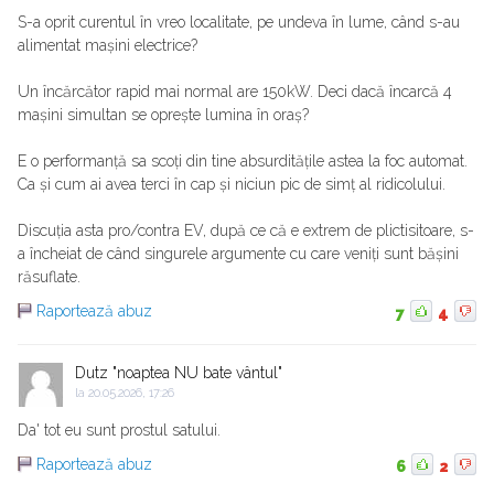
S-a oprit curentul în vreo localitate, pe undeva în lume, când s-au
alimentat mașini electrice?
Un încărcător rapid mai normal are 150kW. Deci dacă încarcă 4
mașini simultan se oprește lumina în oraș?
E o performanță sa scoți din tine absurditățile astea la foc automat.
Ca și cum ai avea terci în cap și niciun pic de simț al ridicolului.
Discuția asta pro/contra EV, după ce că e extrem de plictisitoare, s-
a încheiat de când singurele argumente cu care veniți sunt bășini
răsuflate.
Raportează abuz
7
4
Dutz "noaptea NU bate vântul"
la
20.05.2026, 17:26
Da' tot eu sunt prostul satului.
Raportează abuz
6
2