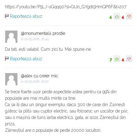
https://youtu.be/P5LJ-uGqqq0?si=GUo_GYgdl5HmQP6F&t=207
Raportează abuz
4
4
@monumentală prostie
la
20.05.2026, 16:44
Da tati, ești valabil. Cum zici tu. Mai spune-ne.
Raportează abuz
7
4
@alex cu creier mic
la
20.05.2026, 16:57
Se trece foarte ușor peste aspectele astea pentru ca 99% din
populație are mai multă minte ca tine.
Ca sa îți dau un singur exemplu, dacă 300 de case din Zărnești
gătesc la plită sau cuptor electric, sau folosesc un uscător de păr,
sau o mașină de tuns iarba electrică, gata, ai scos Zârneștiul din
priză.
Zârneștiul are o populație de peste 20000 locuitori.