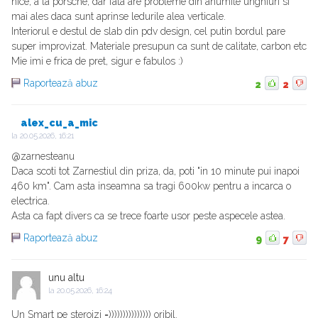
nice, a la porsche, dar fata are probleme din anumite unghiuri si
mai ales daca sunt aprinse ledurile alea verticale.
Interiorul e destul de slab din pdv design, cel putin bordul pare
super improvizat. Materiale presupun ca sunt de calitate, carbon etc
Mie imi e frica de pret, sigur e fabulos :)
Raportează abuz
2
2
alex_cu_a_mic
la
20.05.2026, 16:21
@zarnesteanu
Daca scoti tot Zarnestiul din priza, da, poti "in 10 minute pui inapoi
460 km". Cam asta inseamna sa tragi 600kw pentru a incarca o
electrica.
Asta ca fapt divers ca se trece foarte usor peste aspecele astea.
Raportează abuz
9
7
unu altu
la
20.05.2026, 16:24
Un Smart pe steroizi =))))))))))))))) oribil.