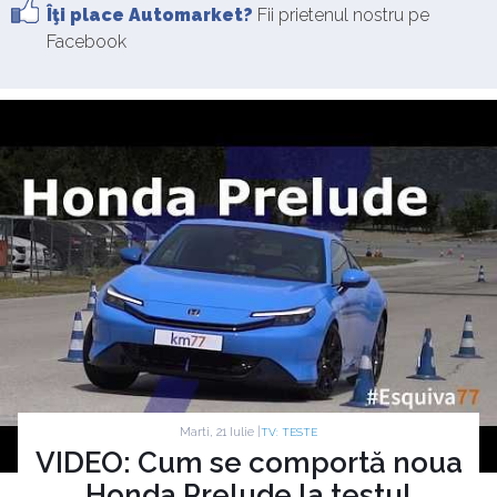
Îţi place Automarket?
Fii prietenul nostru pe
Facebook
Marti, 21 Iulie |
TV: TESTE
VIDEO: Cum se comportă noua
Honda Prelude la testul