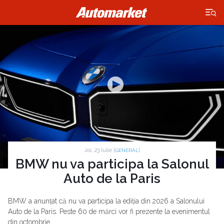
×
Joi, 23 Iulie |
|
GENERAL
BMW nu va participa la Salonul
Auto de la Paris
BMW a anunțat că nu va participa la ediția din 2026 a Salonului
Auto de la Paris. Peste 60 de mărci vor fi prezente la evenimentul
din octombrie.