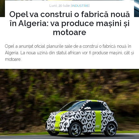
Luni, 20 Iulie |
|
INDUSTRIE
Opel va construi o fabrică nouă
în Algeria: va produce mașini și
motoare
Opel a anunțat oficial planurile sale de a construi o fabrică nouă în
Algeria. La noua uzină din statul african vor fi produse mașini, cât și
motoare.