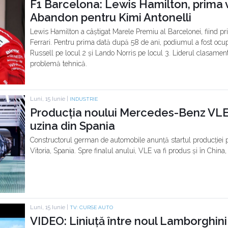
F1 Barcelona: Lewis Hamilton, prima vi
Abandon pentru Kimi Antonelli
Lewis Hamilton a câștigat Marele Premiu al Barcelonei, fiind prim
Ferrari. Pentru prima dată după 58 de ani, podiumul a fost ocup
Russell pe locul 2 și Lando Norris pe locul 3. Liderul clasament
problemă tehnică.
Luni, 15 Iunie |
INDUSTRIE
Producția noului Mercedes-Benz VLE 
uzina din Spania
Constructorul german de automobile anunță startul producției p
Vitoria, Spania. Spre finalul anului, VLE va fi produs și în China
Luni, 15 Iunie |
TV: CURSE AUTO
VIDEO: Liniuță între noul Lamborghini