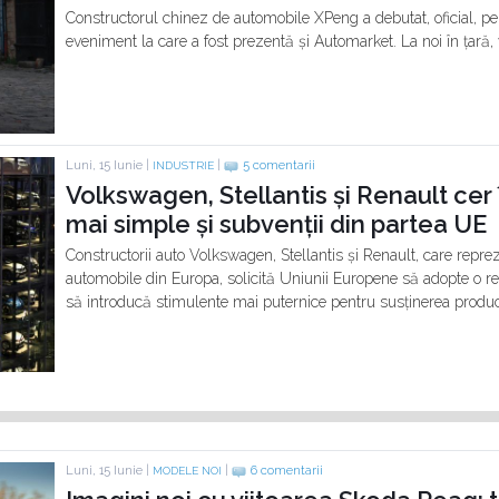
Constructorul chinez de automobile XPeng a debutat, oficial, pe
eveniment la care a fost prezentă și Automarket. La noi în țară, 
Luni, 15 Iunie |
|
5 comentarii
INDUSTRIE
Volkswagen, Stellantis și Renault ce
mai simple și subvenții din partea UE
Constructorii auto Volkswagen, Stellantis și Renault, care repr
automobile din Europa, solicită Uniunii Europene să adopte o reg
să introducă stimulente mai puternice pentru susținerea producț
Luni, 15 Iunie |
|
6 comentarii
MODELE NOI