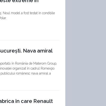
teste extreme în
. Noul model a fost testat în condițiile
olar.
ucurești. Nava amiral
importată în România de Materom Group,
 inovației organizat în cadrul Romexpo
a publicului românesc nava amiral a
fabrica în care Renault