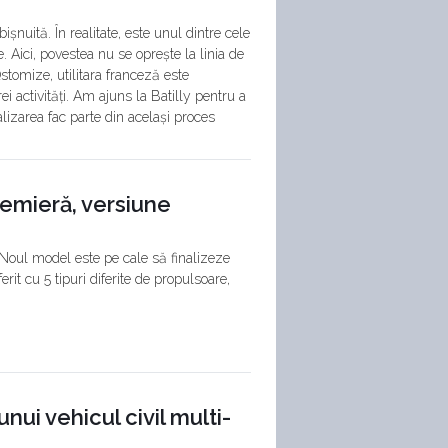
șnuită. În realitate, este unul dintre cele
 Aici, povestea nu se oprește la linia de
tomize, utilitara franceză este
i activități. Am ajuns la Batilly pentru a
lizarea fac parte din același proces
remieră, versiune
Noul model este pe cale să finalizeze
rit cu 5 tipuri diferite de propulsoare,
nui vehicul civil multi-