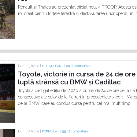
Renault și Thales au prezentat oficial noul 4 TROOP. Acesta este
rol creat pentru forțele terestre și desfășurarea unor operațiuni m
Luni, 15 Iunie |
|
10 comentarii
MOTORSPORT
Toyota, victorie în cursa de 24 de or
luptă strânsă cu BMW și Cadillac
Toyota a câștigat ediția din 2026 a cursei de 24 de ore de la Le 
consecutive ale celor de la Ferrari în precedentele 3 ediții. Mar
de la BMW, care au condus cursa pentru cel mai mult timp.
Luni, 15 Iunie |
|
12 comentarii
FORMULA 1