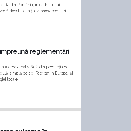
 piața din România, în cadrul unui
vor fi deschise inițial 4 showroom-uri.
r împreună reglementări
ezintă aproximativ 60% din producția de
ulă simplă de tip „Fabricat în Europa” și
iei locale.