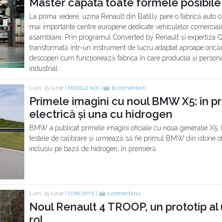
Master capătă toate formele posibile
La prima vedere, uzina Renault din Batilly pare o fabrică auto obi
mai importante centre europene dedicate vehiculelor comerciale.
asamblare. Prin programul Converted by Renault și expertiza Qs
transformată într-un instrument de lucru adaptat aproape oricăre
descoperi cum funcționează fabrica în care producția și persona
industrial.
Luni, 15 Iunie |
|
10 comentarii
MODELE NOI
Primele imagini cu noul BMW X5: în p
electrică și una cu hidrogen
BMW a publicat primele imagini oficiale cu noua generație X5. 
testele de calibrare și urmează să fie primul BMW din istorie ofe
inclusiv pe bază de hidrogen, în premieră.
Luni, 15 Iunie |
|
1 comentariu
CONCEPTE
Noul Renault 4 TROOP, un prototip al u
rol