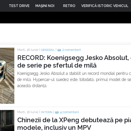
TEST DRIVE
MAŞINI NOI
RETRO
VERIFICĂ ISTORIC VEHICUL
Marti, 16 Iunie |
|
2 comentarii
GENERAL
RECORD: Koenigsegg Jesko Absolut, 
de serie pe sfertul de milă
Koenigsegg Jesko Absolut a stabilit un record mondial pentru c
de milă. Hypercar-ul suedez este, totodată, primul model de 
această distanță.
Marti, 16 Iunie |
|
4 comentarii
INTERN
Chinezii de la XPeng debutează pe pi
modele, inclusiv un MPV