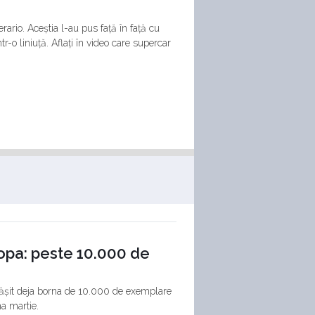
rio. Aceștia l-au pus față în față cu
r-o liniuță. Aflați în video care supercar
opa: peste 10.000 de
pășit deja borna de 10.000 de exemplare
na martie.