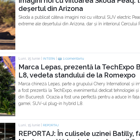
Imagini noi cu viitoarea Skoda Peaq: 
deșertul din Arizona
Skoda a publicat câteva imagini noi cu viitorul SUV electric Peaq
extreme ale deșertului din Arizona, dar și în interiorul Cercului P
Luni, 15 Iunie |
|
1 comentariu
INTERN
Marca Lepas, prezentă la TechExpo B
L8, vedeta standului de la Romexpo
Marca chineză Lepas, parte a grupului Chery International și 
a fost prezentă la TechExpo, evenimentul dedicat tehnologiei și
din București. Ocazia a fost una perfectă pentru a aduce în faț
gamei, SUV-ul plug-in hybrid L8.
Luni, 15 Iunie |
REPORTAJ
REPORTAJ: În culisele uzinei Batilly, 