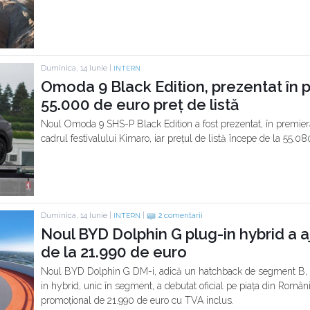
Duminica, 14 Iunie |
INTERN
Omoda 9 Black Edition, prezentat în 
55.000 de euro preț de listă
Noul Omoda 9 SHS-P Black Edition a fost prezentat, în premier
cadrul festivalului Kimaro, iar prețul de listă începe de la 55.08
Duminica, 14 Iunie |
|
2 comentarii
INTERN
Noul BYD Dolphin G plug-in hybrid a a
de la 21.990 de euro
Noul BYD Dolphin G DM-i, adică un hatchback de segment B, e
in hybrid, unic în segment, a debutat oficial pe piața din Româ
promoțional de 21.990 de euro cu TVA inclus.