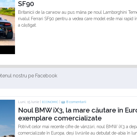
SF90
Britanicii de la carwow au pus mâna pe noul Lamborghini Temera
rivalul Ferrari SF90 pentru a vedea care model este mai rapid înt
a câștigat.
ietenul nostru pe Facebook
Luni, 15 Iunie |
|
8 comentarii
ECONOMIC
Noul BMW iX3, la mare căutare în Eur
exemplare comercializate
Potrivit celor mai recente cifre de vânzări, noul BMW iX3 a de
comercializate în Europa, deși livrările au debutat de-abia în lu