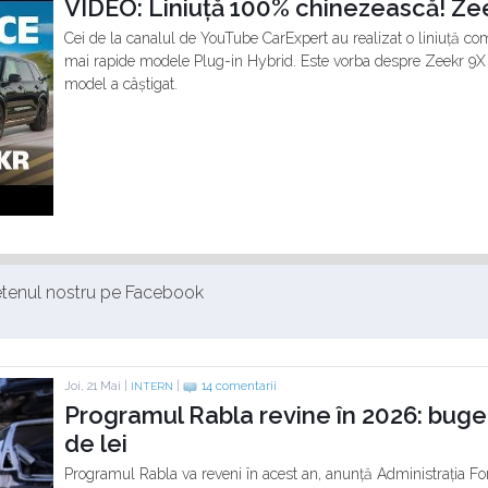
VIDEO: Liniuță 100% chinezească! Z
Cei de la canalul de YouTube CarExpert au realizat o liniuță c
mai rapide modele Plug-in Hybrid. Este vorba despre Zeekr 9X 
model a câștigat.
ietenul nostru pe Facebook
Joi, 21 Mai |
|
14 comentarii
INTERN
Programul Rabla revine în 2026: buge
de lei
Programul Rabla va reveni în acest an, anunță Administrația F