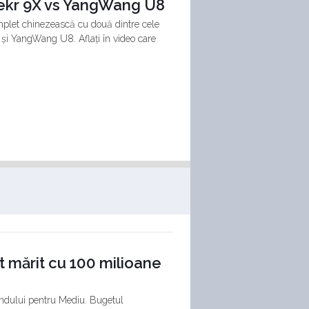
eekr 9X vs YangWang U8
omplet chinezească cu două dintre cele
și YangWang U8. Aflați în video care
t mărit cu 100 milioane
ondului pentru Mediu. Bugetul