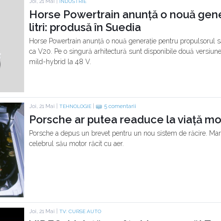
Joi, 21 Mai |
INDUSTRIE
Horse Powertrain anunță o nouă gene
litri: produsă în Suedia
Horse Powertrain anunță o nouă generație pentru propulsorul său 
ca V20. Pe o singură arhitectură sunt disponibile două versiun
mild-hybrid la 48 V.
Joi, 21 Mai |
|
5 comentarii
TEHNOLOGIE
Porsche ar putea readuce la viață mot
Porsche a depus un brevet pentru un nou sistem de răcire. Mar
celebrul său motor răcit cu aer.
Joi, 21 Mai |
TV: CURSE AUTO