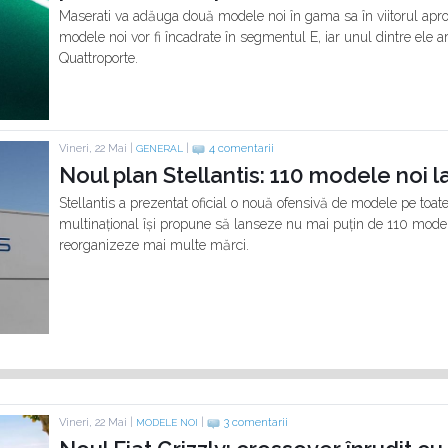
Maserati va adăuga două modele noi în gama sa în viitorul aprop
modele noi vor fi încadrate în segmentul E, iar unul dintre ele a
Quattroporte.
Vineri, 22 Mai |
|
4 comentarii
GENERAL
Noul plan Stellantis: 110 modele noi 
Stellantis a prezentat oficial o nouă ofensivă de modele pe toat
multinațional își propune să lanseze nu mai puțin de 110 model
reorganizeze mai multe mărci.
Vineri, 22 Mai |
|
3 comentarii
MODELE NOI