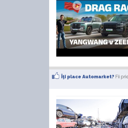
Îţi place Automarket?
Fii pr