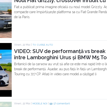
Noul Fiat Grizzly: crossover înrudit 
Fiat a publicat prima imagine oficială cu noul model Grizzly. 
compacte care împărtășește platforma sa cu Fiat Grande Panda.
de la Paris.
Vineri, 22 Mai |
TV: CURSE AUTO
VIDEO: SUV de performanță vs break 
între Lamborghini Urus și BMW M5 To
Britanicii de la carwow au vrut să afle ce este mai rapid într-o
break de performanță. Așadar, au pus față în față un Lambor
Touring cu 727 CP. Aflați în video care model a câștigat li
Vineri, 22 Mai |
|
17 comentarii
MODELE NOI