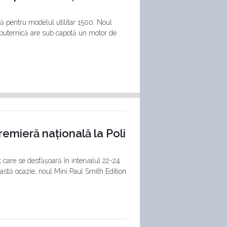
ă pentru modelul utilitar 1500. Noul
i puternică are sub capotă un motor de
remieră națională la Poli
care se desfășoară în intervalul 22-24
astă ocazie, noul Mini Paul Smith Edition