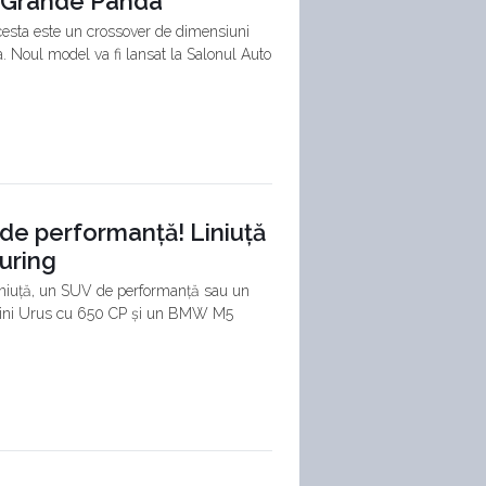
cu Grande Panda
Acesta este un crossover de dimensiuni
 Noul model va fi lansat la Salonul Auto
de performanță! Liniuță
uring
 liniuță, un SUV de performanță sau un
ghini Urus cu 650 CP și un BMW M5