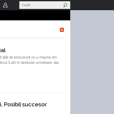
al
tât de exclusivist ca și mașina din
vul îl afli în rândurile următoare, dar,
. Posibil succesor