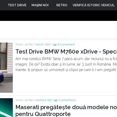
TEST DRIVE
MAŞINI NOI
RETRO
VERIFICĂ ISTORIC VEHICUL
Vineri, 22 Mai |
|
6 comentarii
DRIVE TEST
Test Drive BMW M760e xDrive - Speci
Am mai condus BMW Seria 7 până acum, dar niciunul nu a fost a
imagini. De ce? Există doar 4 în lume, iar 3 sunt în România. Moti
înainte, îți propun să urmărești și clipul pe care ți l-am pregătit.
Vineri, 22 Mai |
|
1 comentariu
MODELE NOI
Maserati pregătește două modele noi
pentru Quattroporte