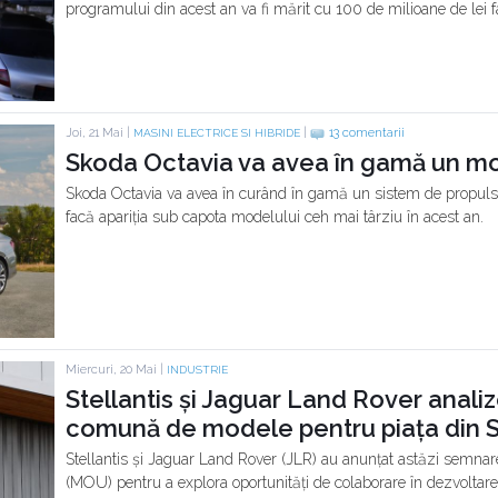
programului din acest an va fi mărit cu 100 de milioane de lei faț
Joi, 21 Mai |
|
13 comentarii
MASINI ELECTRICE SI HIBRIDE
Skoda Octavia va avea în gamă un mot
Skoda Octavia va avea în curând în gamă un sistem de propulsi
facă apariția sub capota modelului ceh mai târziu în acest an.
Miercuri, 20 Mai |
INDUSTRIE
Stellantis și Jaguar Land Rover anal
comună de modele pentru piața din 
Stellantis și Jaguar Land Rover (JLR) au anunțat astăzi semn
(MOU) pentru a explora oportunități de colaborare în dezvoltare