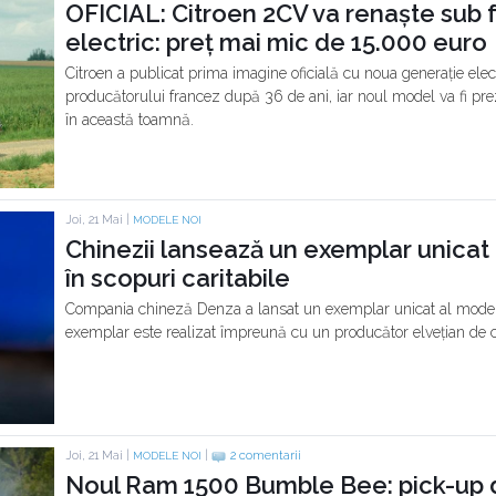
OFICIAL: Citroen 2CV va renaște sub
electric: preț mai mic de 15.000 euro
Citroen a publicat prima imagine oficială cu noua generație el
producătorului francez după 36 de ani, iar noul model va fi preze
în această toamnă.
Joi, 21 Mai |
MODELE NOI
Chinezii lansează un exemplar unicat
în scopuri caritabile
Compania chineză Denza a lansat un exemplar unicat al model
exemplar este realizat împreună cu un producător elvețian de cea
Joi, 21 Mai |
|
2 comentarii
MODELE NOI
Noul Ram 1500 Bumble Bee: pick-up 