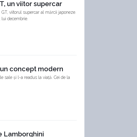
T, un viitor supercar
GT, viitorul supercar al mărcii japoneze.
l lui decembrie.
tr-un concept modern
 sale și l-a readus la viață. Cei de la
tre Lamborghini