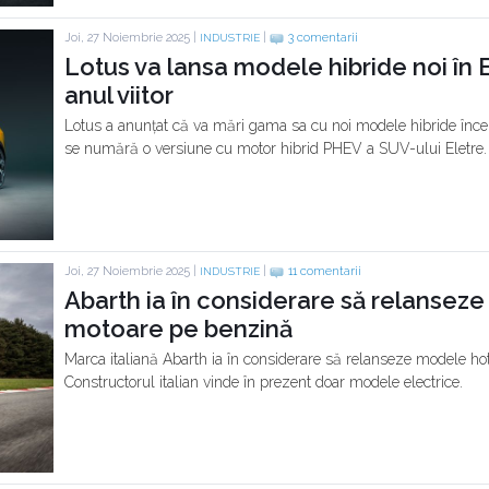
Joi, 27 Noiembrie 2025 |
|
3 comentarii
INDUSTRIE
Lotus va lansa modele hibride noi în
anul viitor
Lotus a anunțat că va mări gama sa cu noi modele hibride încep
se numără o versiune cu motor hibrid PHEV a SUV-ului Eletre.
Joi, 27 Noiembrie 2025 |
|
11 comentarii
INDUSTRIE
Abarth ia în considerare să relanseze
motoare pe benzină
Marca italiană Abarth ia în considerare să relanseze modele h
Constructorul italian vinde în prezent doar modele electrice.