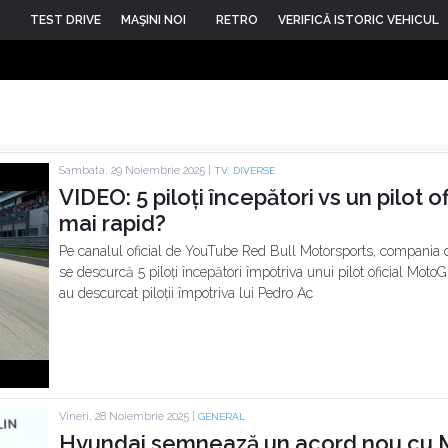
TEST DRIVE
MAŞINI NOI
RETRO
VERIFICĂ ISTORIC VEHICUL
Sambata, 29 Noiembrie 2025 |
TV: DIVERSE
VIDEO: 5 piloți începători vs un pilot 
mai rapid?
Pe canalul oficial de YouTube Red Bull Motorsports, compania 
se descurcă 5 piloți începători împotriva unui pilot oficial MotoG
au descurcat piloții împotriva lui Pedro Ac
Vineri, 28 Noiembrie 2025 |
GENERAL
Hyundai semnează un acord nou cu M