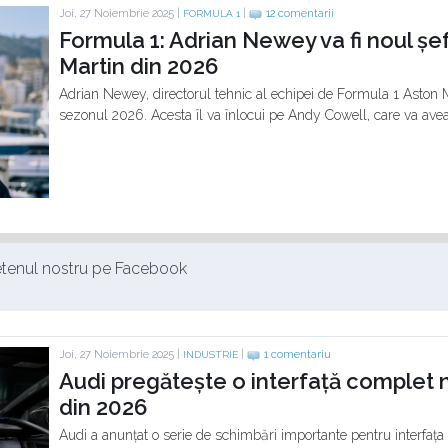
Joi, 27 Noiembrie 2025 |
|
12 comentarii
FORMULA 1
Formula 1: Adrian Newey va fi noul șe
Martin din 2026
Adrian Newey, directorul tehnic al echipei de Formula 1 Aston Mar
sezonul 2026. Acesta îl va înlocui pe Andy Cowell, care va avea
ietenul nostru pe Facebook
Joi, 27 Noiembrie 2025 |
|
1 comentariu
INDUSTRIE
Audi pregătește o interfață complet
din 2026
Audi a anunțat o serie de schimbări importante pentru interfața