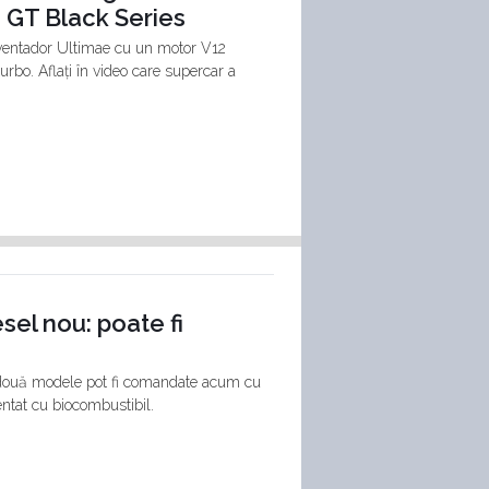
GT Black Series
 Aventador Ultimae cu un motor V12
bo. Aflați în video care supercar a
sel nou: poate fi
e două modele pot fi comandate acum cu
ntat cu biocombustibil.