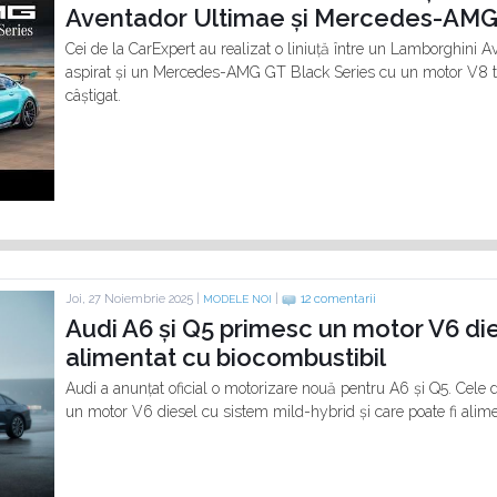
Aventador Ultimae și Mercedes-AMG 
Cei de la CarExpert au realizat o liniuță între un Lamborghini
aspirat și un Mercedes-AMG GT Black Series cu un motor V8 tur
câștigat.
Joi, 27 Noiembrie 2025 |
|
12 comentarii
MODELE NOI
Audi A6 și Q5 primesc un motor V6 die
alimentat cu biocombustibil
Audi a anunțat oficial o motorizare nouă pentru A6 și Q5. Cel
un motor V6 diesel cu sistem mild-hybrid și care poate fi alime