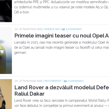
arhitecturile PPE și PPC. Actualizările vor modifica semnificativ
cu sistemul multimedia și cu volanul pe noile modele A5 și Q5
Q6 e-tron.
Joi, 27 Noiembrie 2025 |
|
5 comentarii
MODELE NOI
Primele imagini teaser cu noul Opel As
Lansată în 2021, cea mai recentă generație a modelului Opel Ast
de la Opel au lansat niște imagini teaser cu facelift-ul celui m
german.
Joi, 27 Noiembrie 2025 |
|
2 comentarii
MOTORSPORT
Land Rover a dezvăluit modelul Defe
Raliul Dakar
Land Rover vrea să facă senzație în campionatul World Rally-R
vor face debutul în competiție la primul eveniment al anului — ș