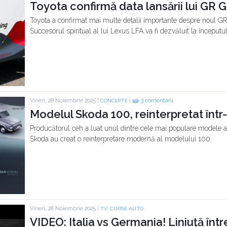
Toyota confirmă data lansării lui GR G
Toyota a confirmat mai multe detalii importante despre noul GR 
Succesorul spiritual al lui Lexus LFA va fi dezvăluit la începutu
Vineri, 28 Noiembrie 2025 |
|
3 comentarii
CONCEPTE
Modelul Skoda 100, reinterpretat în
Producătorul ceh a luat unul dintre cele mai populare modele ale
Skoda au creat o reinterpretare modernă al modelului 100.
Vineri, 28 Noiembrie 2025 |
TV: CURSE AUTO
VIDEO: Italia vs Germania! Liniuță în