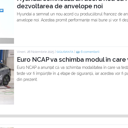
dezvoltarea de anvelope noi
Hyundai a semnat un nou acord cu producătorul francez de anv
anvelope noi. Acestea promit performanțe mai bune și vor fi dezvo
Vineri, 28 Noiembrie 2025 |
|
6 comentarii
SIGURANTA
Euro NCAP va schimba modul în care v
Euro NCAP a anunțat că va schimba modalitatea în care va test
teste vor fi împărțite în 4 etape de siguranță, iar acestea vor fi
din prezent.