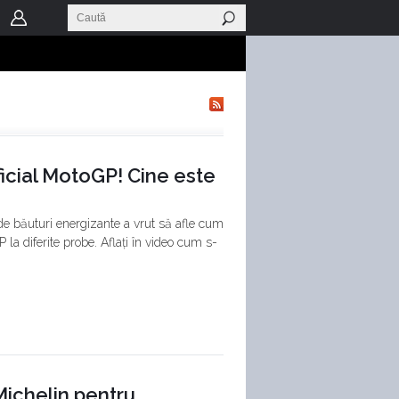
oficial MotoGP! Cine este
de băuturi energizante a vrut să afle cum
P la diferite probe. Aflați în video cum s-
ichelin pentru