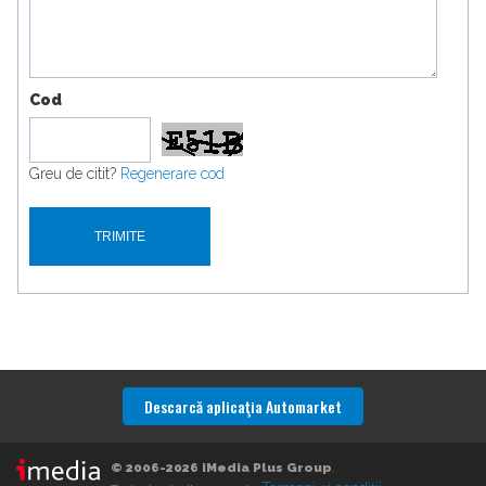
Cod
Greu de citit?
Regenerare cod
Descarcă aplicaţia Automarket
© 2006-2026 iMedia Plus Group
.