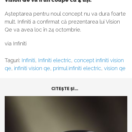
Așteptarea pentru noul concept nu va dura foarte
mult. Infiniti a confirmat că prezentarea lui Vision
Qe va avea loc în 24 octombrie.
via Infiniti
Taguri:
Infiniti
,
Infiniti electric
,
concept infiniti vision
qe
,
infiniti vision qe
,
primul infiniti electric
,
vision qe
CITEŞTE ŞI...