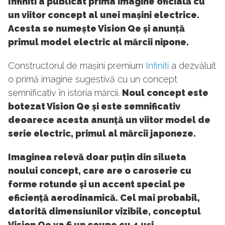
Infiniti a publicat prima imagine oficială cu
un viitor concept al unei mașini electrice.
Acesta se numește Vision Qe și anunță
primul model electric al mărcii nipone.
Constructorul de mașini premium
Infiniti
a dezvăluit
o primă imagine sugestivă cu un concept
semnificativ în istoria mărcii.
Noul concept este
botezat Vision Qe și este semnificativ
deoarece acesta anunță un viitor model de
serie electric, primul al mărcii japoneze.
Imaginea relevă doar puțin din silueta
noului concept, care are o caroserie cu
forme rotunde și un accent special pe
eficiență aerodinamică. Cel mai probabil,
datorită dimensiunilor vizibile, conceptul
Vision Qe va fi un coupe cu 4 uși.