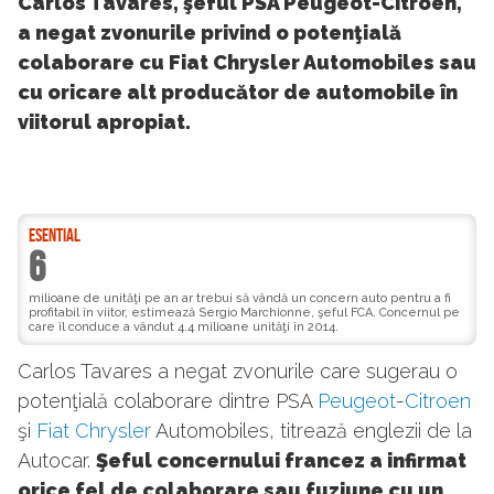
Carlos Tavares, şeful PSA Peugeot-Citroen,
a negat zvonurile privind o potenţială
colaborare cu Fiat Chrysler Automobiles sau
cu oricare alt producător de automobile în
viitorul apropiat.
ESENTIAL
6
milioane de unităţi pe an ar trebui să vândă un concern auto pentru a fi
profitabil în viitor, estimează Sergio Marchionne, şeful FCA. Concernul pe
care îl conduce a vândut 4.4 milioane unităţi în 2014.
Carlos Tavares a negat zvonurile care sugerau o
potenţială colaborare dintre PSA
Peugeot
-
Citroen
şi
Fiat
Chrysler
Automobiles, titrează englezii de la
Autocar.
Şeful concernului francez a infirmat
orice fel de colaborare sau fuziune cu un