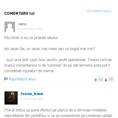
COMENTEAZA
COMENTARII (2)
vianu
la
20.04.2015, 19:19
Ma intreb si eu ca proasta satului:
doi saraci fac un sarac mai mare sau un bogat mai mic?
...auzi la el text: cash flow pozitiv, profit operational. Tinand cont de
nivelul comentariilor si de "contrele" de pe site termenii astia pot fi
considerati injuraturi de mama.
Raportează abuz
9
4
tzenu_bmw
la
21.04.2015, 13:25
PSA ar trebui sa puna eforturi pe planul de a eliminaa modelele
neprofitabile din portofoliu si sa se concentreze pe cresterea calitati