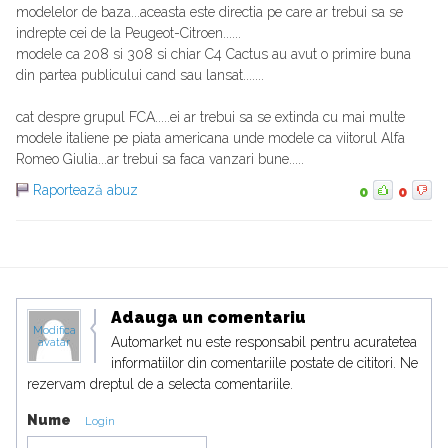
modelelor de baza...aceasta este directia pe care ar trebui sa se
indrepte cei de la Peugeot-Citroen......
modele ca 208 si 308 si chiar C4 Cactus au avut o primire buna
din partea publicului cand sau lansat.......
cat despre grupul FCA.....ei ar trebui sa se extinda cu mai multe
modele italiene pe piata americana unde modele ca viitorul Alfa
Romeo Giulia...ar trebui sa faca vanzari bune.....
Raportează abuz
0
0
Adauga un comentariu
Modifica
Automarket nu este responsabil pentru acuratetea
avatar
informatiilor din comentariile postate de cititori. Ne
rezervam dreptul de a selecta comentariile.
Nume
Login