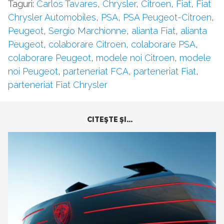
Taguri:
Carlos Tavares
,
Chrysler
,
Citroen
,
Fiat
,
Fiat
Chrysler Automobiles
,
PSA
,
PSA Peugeot-Citroen
,
Peugeot
,
Sergio Marchionne
,
alianta Fiat
,
alianta
Peugeot
,
colaborare Citroen
,
colaborare PSA
,
colaborare Peugeot
,
modele noi Citroen
,
modele
noi Peugeot
,
parteneriat FCA
,
parteneriat Fiat
,
parteneriat Fiat Chrysler
CITEŞTE ŞI...