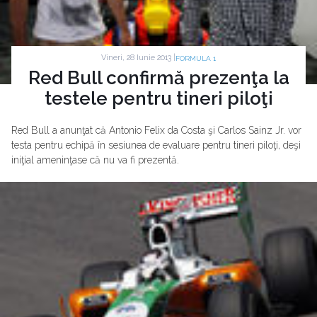
Vineri, 28 Iunie 2013 |
FORMULA 1
Red Bull confirmă prezenţa la
testele pentru tineri piloţi
Red Bull a anunţat că Antonio Felix da Costa şi Carlos Sainz Jr. vor
testa pentru echipă în sesiunea de evaluare pentru tineri piloţi, deşi
iniţial ameninţase că nu va fi prezentă.