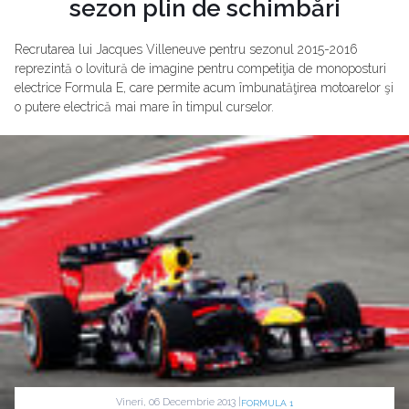
sezon plin de schimbări
Recrutarea lui Jacques Villeneuve pentru sezonul 2015-2016
reprezintă o lovitură de imagine pentru competiţia de monoposturi
electrice Formula E, care permite acum îmbunatăţirea motoarelor şi
o putere electrică mai mare în timpul curselor.
Vineri, 06 Decembrie 2013 |
FORMULA 1