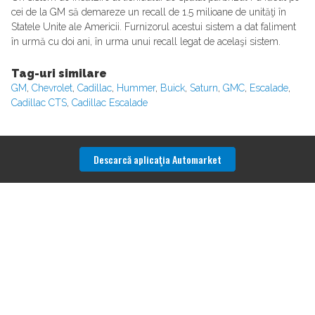
cei de la GM să demareze un recall de 1.5 milioane de unităţi în
Statele Unite ale Americii. Furnizorul acestui sistem a dat faliment
în urmă cu doi ani, în urma unui recall legat de acelaşi sistem.
Tag-uri similare
GM
,
Chevrolet
,
Cadillac
,
Hummer
,
Buick
,
Saturn
,
GMC
,
Escalade
,
Cadillac CTS
,
Cadillac Escalade
Descarcă aplicaţia Automarket