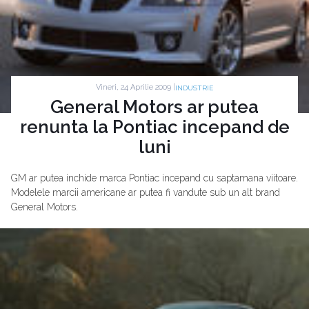
Vineri, 24 Aprilie 2009 |
INDUSTRIE
General Motors ar putea
renunta la Pontiac incepand de
luni
GM ar putea inchide marca Pontiac incepand cu saptamana viitoare.
Modelele marcii americane ar putea fi vandute sub un alt brand
General Motors.