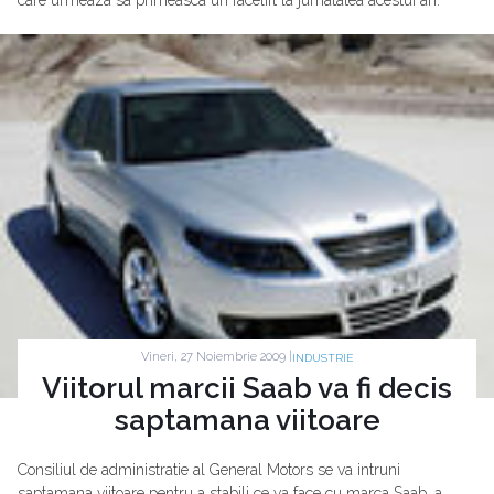
care urmeaza sa primeasca un facelift la jumatatea acestui an.
Vineri, 27 Noiembrie 2009 |
INDUSTRIE
Viitorul marcii Saab va fi decis
saptamana viitoare
Consiliul de administratie al General Motors se va intruni
saptamana viitoare pentru a stabili ce va face cu marca Saab, a