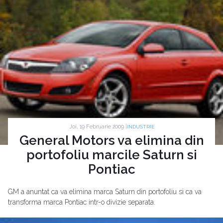
Joi, 19 Februarie 2009 |
INDUSTRIE
General Motors va elimina din
portofoliu marcile Saturn si
Pontiac
GM a anuntat ca va elimina marca Saturn din portofoliu si ca va
transforma marca Pontiac intr-o divizie separata.