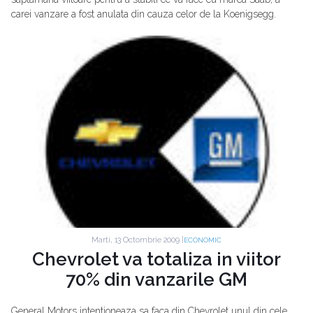
carei vanzare a fost anulata din cauza celor de la Koenigsegg.
Marti, 13 Octombrie 2009 |
ECONOMIC
Chevrolet va totaliza in viitor
70% din vanzarile GM
General Motors intentioneaza sa faca din Chevrolet unul din cele