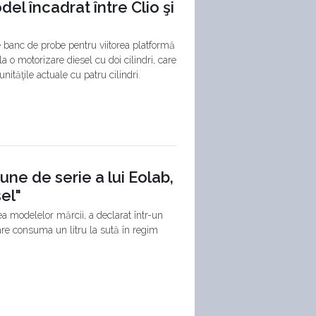
el încadrat între Clio şi
 banc de probe pentru viitorea platformă
a o motorizare diesel cu doi cilindri, care
nităţile actuale cu patru cilindri.
une de serie a lui Eolab,
el"
ea modelelor mărcii, a declarat într-un
are consuma un litru la sută în regim