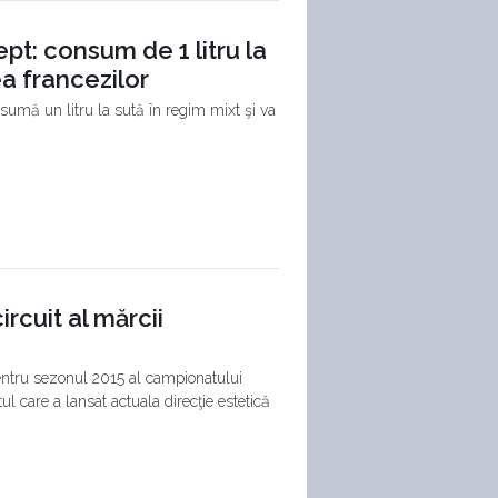
t: consum de 1 litru la
ea francezilor
sumă un litru la sută în regim mixt şi va
rcuit al mărcii
entru sezonul 2015 al campionatului
ul care a lansat actuala direcţie estetică