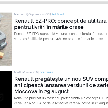
Miercuri, 19 Septembrie 2018 |
PARIS 2018
Renault EZ-PRO: concept de utilitară
pentru livrări în mările orașe
Renault EZ-PRO reprezintă viziunea constructorului francez pen
va putea fi utilizată pentru livrări de produse în marile orașe.
Marti, 26 Iunie 2018 |
CONCEPTE
Renault pregătește un nou SUV comp
anticipează lansarea versiunii de serie
Moscova în 29 august
Renault a publicat un teaser cu partea frontală a conceptului 
oficial la Salonul Auto de la Moscova care va începe în 29 augus