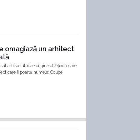
e omagiază un arhitect
ată
ul arhitectului de origine elvețiană care
ept care îi poartă numele: Coupe