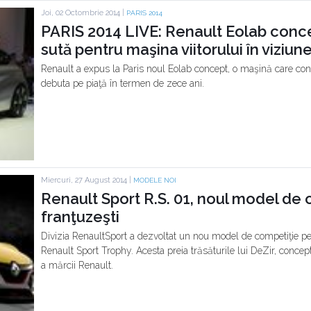
Joi, 02 Octombrie 2014 |
PARIS 2014
PARIS 2014 LIVE: Renault Eolab concep
sută pentru maşina viitorului în viziun
Renault a expus la Paris noul Eolab concept, o maşină care con
debuta pe piaţă în termen de zece ani.
Miercuri, 27 August 2014 |
MODELE NOI
Renault Sport R.S. 01, noul model de ci
franţuzeşti
Divizia RenaultSport a dezvoltat un nou model de competiţie p
Renault Sport Trophy. Acesta preia trăsăturile lui DeZir, concept
a mărcii Renault.