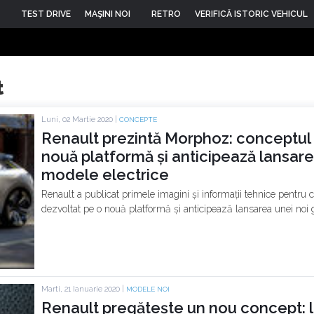
TEST DRIVE
MAŞINI NOI
RETRO
VERIFICĂ ISTORIC VEHICUL
t
Luni, 02 Martie 2020 |
CONCEPTE
Renault prezintă Morphoz: conceptul 
nouă platformă și anticipează lansar
modele electrice
Renault a publicat primele imagini și informații tehnice pentru 
dezvoltat pe o nouă platformă și anticipează lansarea unei noi
Marti, 21 Ianuarie 2020 |
MODELE NOI
Renault pregătește un nou concept: 