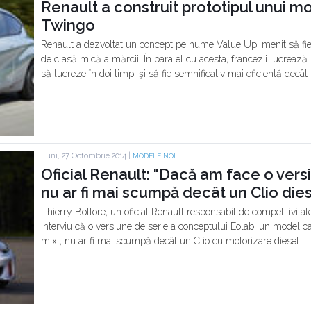
Renault a construit prototipul unui mod
Twingo
Renault a dezvoltat un concept pe nume Value Up, menit să fie
de clasă mică a mărcii. În paralel cu acesta, francezii lucrează l
să lucreze în doi timpi şi să fie semnificativ mai eficientă decât u
Luni, 27 Octombrie 2014 |
MODELE NOI
Oficial Renault: "Dacă am face o versi
nu ar fi mai scumpă decât un Clio dies
Thierry Bollore, un oficial Renault responsabil de competitivitat
interviu că o versiune de serie a conceptului Eolab, un model c
mixt, nu ar fi mai scumpă decât un Clio cu motorizare diesel.