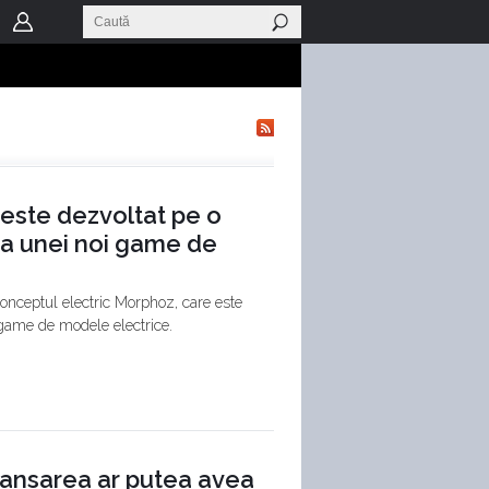
este dezvoltat pe o
ea unei noi game de
conceptul electric Morphoz, care este
 game de modele electrice.
lansarea ar putea avea