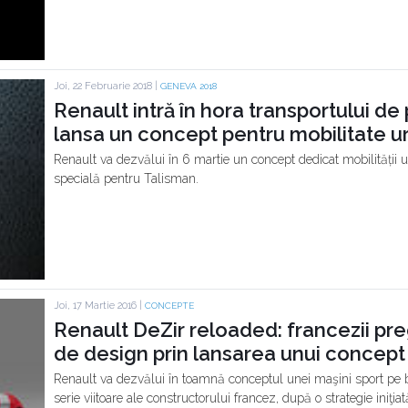
Joi, 22 Februarie 2018 |
GENEVA 2018
Renault intră în hora transportului de
lansa un concept pentru mobilitate u
Renault va dezvălui în 6 martie un concept dedicat mobilității u
specială pentru Talisman.
Joi, 17 Martie 2016 |
CONCEPTE
Renault DeZir reloaded: francezii pre
de design prin lansarea unui concept
Renault va dezvălui în toamnă conceptul unei maşini sport pe b
serie viitoare ale constructorului francez, după o strategie iniţi