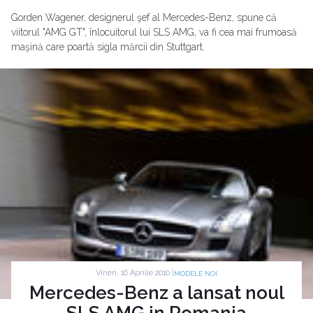
Gorden Wagener, designerul şef al Mercedes-Benz, spune că
viitorul "AMG GT", înlocuitorul lui SLS AMG, va fi cea mai frumoasă
maşină care poartă sigla mărcii din Stuttgart.
Vineri, 16 Aprilie 2010 |
MODELE NOI
Mercedes-Benz a lansat noul
SLS AMG in Romania