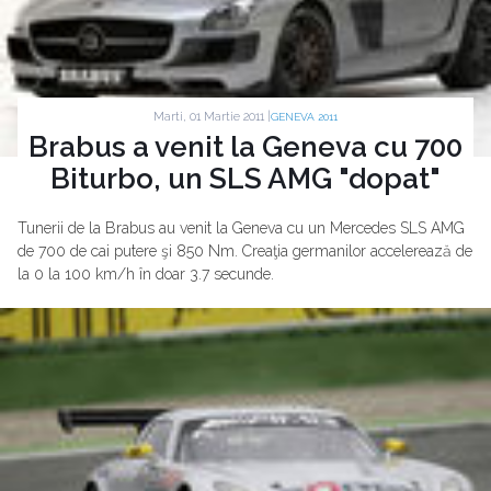
Marti, 01 Martie 2011 |
GENEVA 2011
Brabus a venit la Geneva cu 700
Biturbo, un SLS AMG "dopat"
Tunerii de la Brabus au venit la Geneva cu un Mercedes SLS AMG
de 700 de cai putere şi 850 Nm. Creaţia germanilor accelerează de
la 0 la 100 km/h în doar 3.7 secunde.