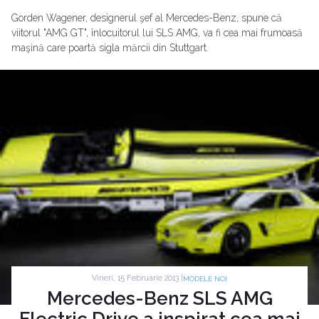
Gorden Wagener, designerul şef al Mercedes-Benz, spune că
viitorul "AMG GT", înlocuitorul lui SLS AMG, va fi cea mai frumoasă
maşină care poartă sigla mărcii din Stuttgart.
Vineri, 15 Februarie 2013 |
MODELE NOI
Mercedes-Benz SLS AMG
Electric Drive a inspirat cea mai