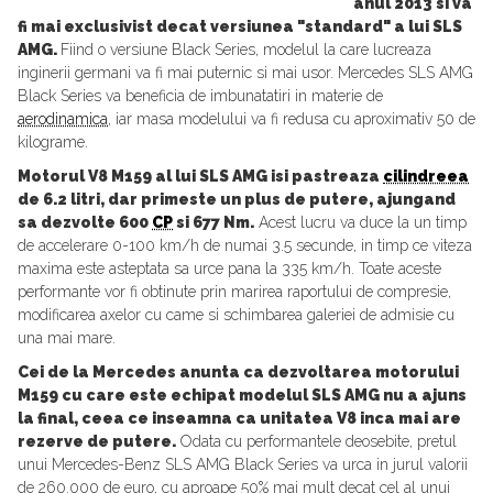
anul 2013 si va
fi mai exclusivist decat versiunea "standard" a lui SLS
AMG.
Fiind o versiune Black Series, modelul la care lucreaza
inginerii germani va fi mai puternic si mai usor. Mercedes SLS AMG
Black Series va beneficia de imbunatatiri in materie de
aerodinamica
, iar masa modelului va fi redusa cu aproximativ 50 de
kilograme.
Motorul V8 M159 al lui SLS AMG isi pastreaza
cilindreea
de 6.2 litri, dar primeste un plus de putere, ajungand
sa dezvolte 600
CP
si 677 Nm.
Acest lucru va duce la un timp
de accelerare 0-100 km/h de numai 3.5 secunde, in timp ce viteza
maxima este asteptata sa urce pana la 335 km/h. Toate aceste
performante vor fi obtinute prin marirea raportului de compresie,
modificarea axelor cu came si schimbarea galeriei de admisie cu
una mai mare.
Cei de la Mercedes anunta ca dezvoltarea motorului
M159 cu care este echipat modelul SLS AMG nu a ajuns
la final, ceea ce inseamna ca unitatea V8 inca mai are
rezerve de putere.
Odata cu performantele deosebite, pretul
unui Mercedes-Benz SLS AMG Black Series va urca in jurul valorii
de 260.000 de euro, cu aproape 50% mai mult decat cel al unui