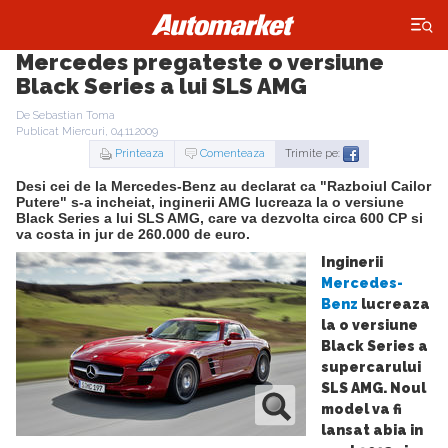
×
Mercedes pregateste o versiune
Black Series a lui SLS AMG
De Sebastian Toma
Publicat Miercuri, 04.11.2009
Printeaza
Comenteaza
Trimite pe:
Desi cei de la Mercedes-Benz au declarat ca "Razboiul Cailor
Putere" s-a incheiat, inginerii AMG lucreaza la o versiune
Black Series a lui SLS AMG, care va dezvolta circa 600 CP si
va costa in jur de 260.000 de euro.
Inginerii
Mercedes-
Benz
lucreaza
la o versiune
Black Series a
supercarului
SLS AMG. Noul
model va fi
lansat abia in