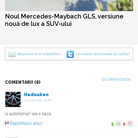
Noul Mercedes-Maybach GLS, versiune
nouă de lux a SUV-ului
Aboneaza-te la newsletter!
Urmareste Automarket pe twitter!
COMENTEAZA
COMENTARII (6)
Hadouken
la
22.06.2010, 19:28
si autonomia? aia e baza...
Raportează abuz
5
1