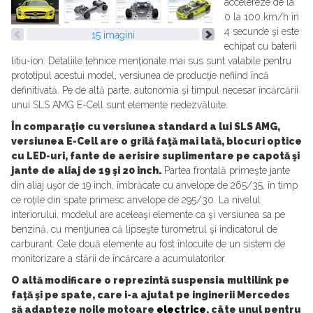
accelereze de la
0 la 100 km/h în
4 secunde şi este
15 imagini
echipat cu baterii
litiu-ion. Detaliile tehnice menţionate mai sus sunt valabile pentru
prototipul acestui model, versiunea de producţie nefiind încă
definitivată. Pe de altă parte, autonomia şi timpul necesar încărcării
unui SLS AMG E-Cell sunt elemente nedezvăluite.
În comparaţie cu versiunea standard a lui SLS AMG,
versiunea E-Cell are o grilă faţă mai lată, blocuri optice
cu LED-uri, fante de aerisire suplimentare pe capotă şi
jante de aliaj de 19 şi 20 inch.
Partea frontală primeşte jante
din aliaj uşor de 19 inch, îmbrăcate cu anvelope de 265/35, în timp
ce roţile din spate primesc anvelope de 295/30. La nivelul
interiorului, modelul are aceleaşi elemente ca şi versiunea sa pe
benzină, cu menţiunea că lipseşte turometrul şi indicatorul de
carburant. Cele două elemente au fost înlocuite de un sistem de
monitorizare a stării de încărcare a acumulatorilor.
O altă modificare o reprezintă suspensia multilink pe
faţă şi pe spate, care i-a ajutat pe inginerii Mercedes
să adapteze noile motoare
electrice
, câte unul pentru