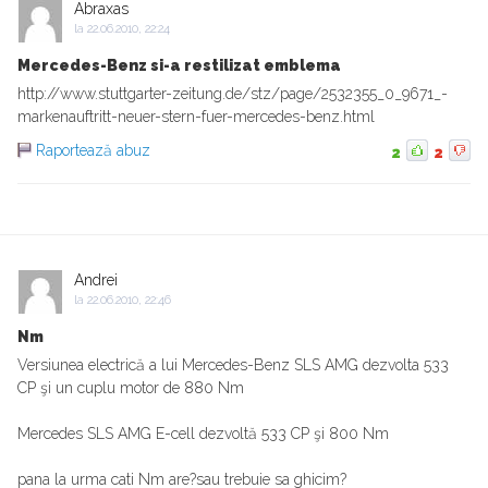
Abraxas
la
22.06.2010, 22:24
Mercedes-Benz si-a restilizat emblema
http://www.stuttgarter-zeitung.de/stz/page/2532355_0_9671_-
markenauftritt-neuer-stern-fuer-mercedes-benz.html
Raportează abuz
2
2
Andrei
la
22.06.2010, 22:46
Nm
Versiunea electrică a lui Mercedes-Benz SLS AMG dezvolta 533
CP şi un cuplu motor de 880 Nm
Mercedes SLS AMG E-cell dezvoltă 533 CP şi 800 Nm
pana la urma cati Nm are?sau trebuie sa ghicim?