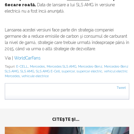
fiecare roată.
Data de lansare a lui SLS AMG în versiune
electrică nu a fost încă anunţată.
Lansarea acestei versiuni face parte din strategia companiei
germane de a reduce emisiile de carbon şi consumul de carburant
la nivel de gamă, strategie care trebuie urmată îndeaproape până în
2015, când va urma o altă strategie de dezvoltare.
Via |
WorldCarFans
Taguri:
E-CELL
,
Mercedes
,
Mercedes SLS AMG
,
Mercedes-Benz
,
Mercedes-Benz
SLS AMG
,
SLS AMG
,
SLS AMG E-Cell
,
supercar
,
supercar electric
,
vehicul electric
Mercedes
,
vehicule electrice
Tweet
CITEŞTE ŞI...