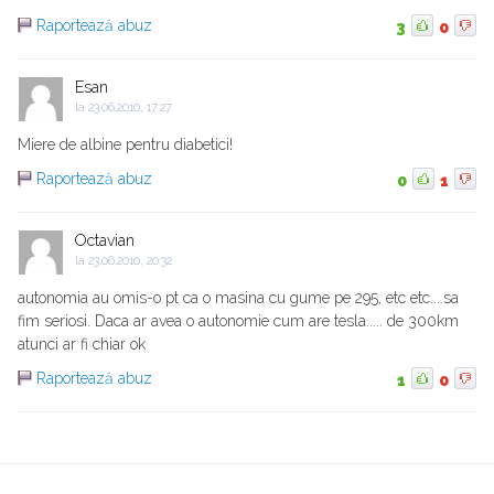
Raportează abuz
3
0
Esan
la
23.06.2010, 17:27
Miere de albine pentru diabetici!
Raportează abuz
0
1
Octavian
la
23.06.2010, 20:32
autonomia au omis-o pt ca o masina cu gume pe 295, etc etc....sa
fim seriosi. Daca ar avea o autonomie cum are tesla..... de 300km
atunci ar fi chiar ok
Raportează abuz
1
0