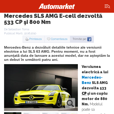
×
Mercedes SLS AMG E-cell dezvoltă
533 CP şi 800 Nm
De Sebastian Toma
Publicat Marti, 22.06.2010
Printeaza
Comenteaza
Trimite pe:
Mercedes-Benz a dezvăluit detaliile tehnice ale versiunii
electrice a lui SLS 63 AMG. Pentru moment, nu a fost
anunţată data de lansare a acestui model, dar ne aşteptăm la
un debut în următorii patru ani.
Versiunea
electrică a lui
Mercedes-
Benz
SLS AMG
dezvolta 533
CP
şi un cuplu
motor de 880
Nm.
Modelul
poate să