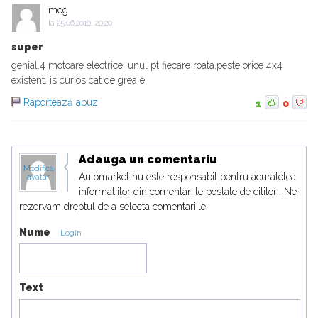
mog
la
25.06.2010, 20:20
super
genial.4 motoare electrice, unul pt fiecare roata.peste orice 4x4
existent. is curios cat de grea e.
Raportează abuz
1
0
Adauga un comentariu
Modifica
Automarket nu este responsabil pentru acuratetea
avatar
informatiilor din comentariile postate de cititori. Ne
rezervam dreptul de a selecta comentariile.
Nume
Login
Text