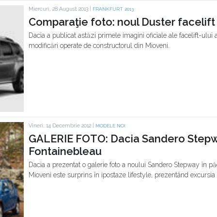
Miercuri, 28 August 2013 |
FRANKFURT 2013
Comparaţie foto: noul Duster facelift
Dacia a publicat astăzi primele imagini oficiale ale facelift-ului a
modificări operate de constructorul din Mioveni.
Vineri, 14 Decembrie 2012 |
MODELE NOI
GALERIE FOTO: Dacia Sandero Stepw
Fontainebleau
Dacia a prezentat o galerie foto a noului Sandero Stepway în p
Mioveni este surprins în ipostaze lifestyle, prezentând excursia î