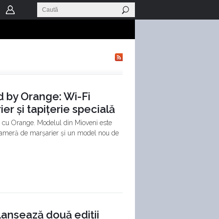
d by Orange: Wi-Fi
r și tapițerie specială
at cu Orange. Modelul din Mioveni este
 cameră de marșarier și un model nou de
lansează două ediții