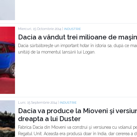
Miercuri, 15 Octombrie 2014 |
INDUSTRIE
Dacia a vândut trei milioane de maşini 
Dacia sărbătoreşte un important hotar în istoria sa, după ce ma
unităţi de la momentul lansării lui Logan.
Luni, 15 Septembrie 2014 |
INDUSTRIE
Dacia va produce la Mioveni şi versiu
dreapta a lui Duster
Fabrica Dacia din Mioveni va construi şi versiunea cu volanul pe 
Regatul Unit. Aceasta era produsă doar în India, dar cererea a du