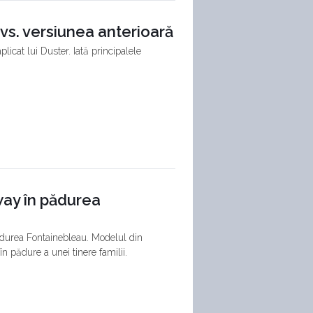
 vs. versiunea anterioară
plicat lui Duster. Iată principalele
ay în pădurea
ădurea Fontainebleau. Modelul din
n pădure a unei tinere familii.