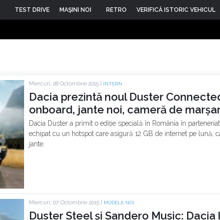
TEST DRIVE
MAŞINI NOI
RETRO
VERIFICĂ ISTORIC VEHICUL
Miercuri, 28 Octombrie 2015 |
INTERN
Dacia prezintă noul Duster Connecte
onboard, jante noi, cameră de marșarie
Dacia Duster a primit o ediție specială în România în parteneri
echipat cu un hotspot care asigură 12 GB de internet pe lună,
jante.
Miercuri, 07 Octombrie 2015 |
MODELE NOI
Duster Steel și Sandero Music: Dacia 