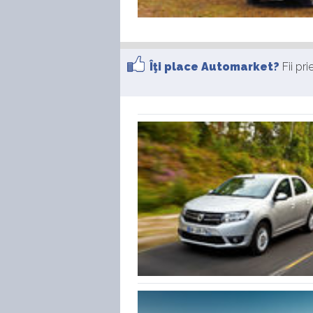
Îţi place Automarket?
Fii pr