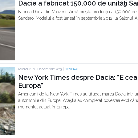
Dacia a fabricat 150.000 de unităţi S
Fabrica Dacia din Mioveni sărbătoreşte producţia a 150.000 de u
Sandero. Modelul a fost lansat în septembrie 2012, la Salonul Au
Miercuri, 18 Decembrie 2013 |
GENERAL
New York Times despre Dacia: "E cea
Europa"
Americanii de la New York Times au lăudat marca Dacia într-un 
automobile din Europa. Aceştia au completat povestea explicând
momentul actual în Europa.