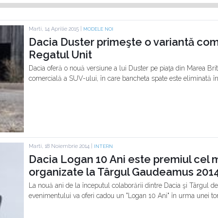
Marti, 14 Aprilie 2015 |
MODELE NOI
Dacia Duster primeşte o variantă com
Regatul Unit
Dacia oferă o nouă versiune a lui Duster pe piaţa din Marea Bri
comercială a SUV-ului, în care bancheta spate este eliminată în
Marti, 18 Noiembrie 2014 |
INTERN
Dacia Logan 10 Ani este premiul cel 
organizate la Târgul Gaudeamus 201
La nouă ani de la începutul colaborării dintre Dacia şi Târgul 
evenimentului va oferi cadou un "Logan 10 Ani" în urma unei t