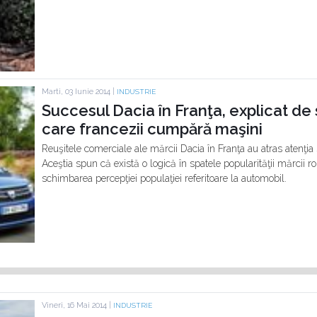
Marti, 03 Iunie 2014 |
INDUSTRIE
Succesul Dacia în Franţa, explicat d
care francezii cumpără maşini
Reuşitele comerciale ale mărcii Dacia în Franţa au atras atenţia 
Aceştia spun că există o logică în spatele popularităţii mărcii
schimbarea percepţiei populaţiei referitoare la automobil.
Vineri, 16 Mai 2014 |
INDUSTRIE