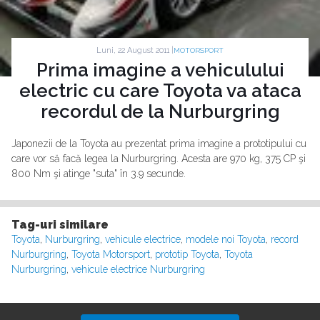
Luni, 22 August 2011 |
MOTORSPORT
Prima imagine a vehiculului
electric cu care Toyota va ataca
recordul de la Nurburgring
Japonezii de la Toyota au prezentat prima imagine a prototipului cu
care vor să facă legea la Nurburgring. Acesta are 970 kg, 375 CP şi
800 Nm şi atinge "suta" în 3.9 secunde.
Tag-uri similare
Toyota
,
Nurburgring
,
vehicule electrice
,
modele noi Toyota
,
record
Nurburgring
,
Toyota Motorsport
,
prototip Toyota
,
Toyota
Nurburgring
,
vehicule electrice Nurburgring