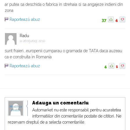
ar putea sa deschida o fabrica in strehaia si sa angajeze indieni din
zona
Raportează abuz
37
4
Radu
la
26.09.2013, 22:10
sunt fraieri...europenii cumparau o gramada de TATA daca auzeau
ca e construita in Romania
Raportează abuz
4
1
Adauga un comentariu
Modifica
Automarket nu este responsabil pentru acuratetea
avatar
informatiilor din comentariile postate de cititori. Ne
rezervam dreptul de a selecta comentariile.