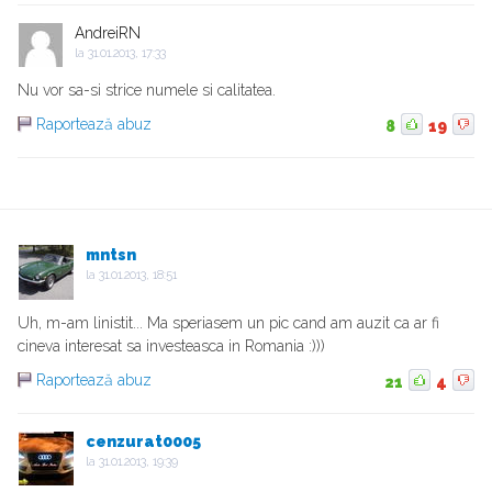
AndreiRN
la
31.01.2013, 17:33
Nu vor sa-si strice numele si calitatea.
Raportează abuz
8
19
mntsn
la
31.01.2013, 18:51
Uh, m-am linistit... Ma speriasem un pic cand am auzit ca ar fi
cineva interesat sa investeasca in Romania :)))
Raportează abuz
21
4
cenzurat0005
la
31.01.2013, 19:39