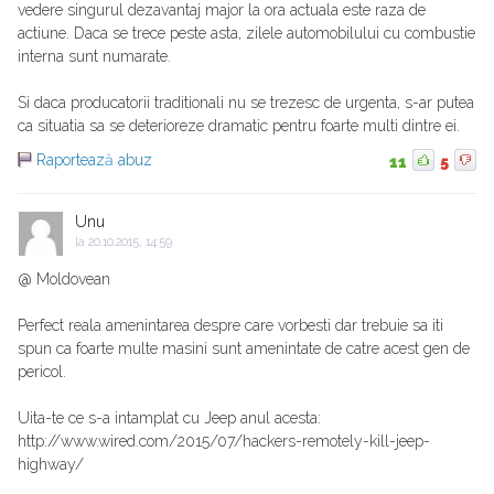
vedere singurul dezavantaj major la ora actuala este raza de
actiune. Daca se trece peste asta, zilele automobilului cu combustie
interna sunt numarate.
Si daca producatorii traditionali nu se trezesc de urgenta, s-ar putea
ca situatia sa se deterioreze dramatic pentru foarte multi dintre ei.
Raportează abuz
11
5
Unu
la
20.10.2015, 14:59
@ Moldovean
Perfect reala amenintarea despre care vorbesti dar trebuie sa iti
spun ca foarte multe masini sunt amenintate de catre acest gen de
pericol.
Uita-te ce s-a intamplat cu Jeep anul acesta:
http://www.wired.com/2015/07/hackers-remotely-kill-jeep-
highway/