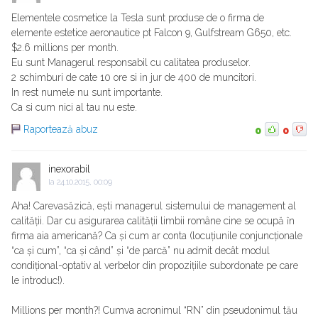
Elementele cosmetice la Tesla sunt produse de o firma de
elemente estetice aeronautice pt Falcon 9, Gulfstream G650, etc.
$2.6 millions per month.
Eu sunt Managerul responsabil cu calitatea produselor.
2 schimburi de cate 10 ore si in jur de 400 de muncitori.
In rest numele nu sunt importante.
Ca si cum nici al tau nu este.
Raportează abuz
0
0
inexorabil
la
24.10.2015, 00:09
Aha! Carevasăzică, ești managerul sistemului de management al
calității. Dar cu asigurarea calității limbii române cine se ocupă ȋn
firma aia americană? Ca și cum ar conta (locuțiunile conjuncționale
“ca și cum”, “ca și când” și “de parcă” nu admit decât modul
condițional-optativ al verbelor din propozițiile subordonate pe care
le introduc!).
Millions per month?! Cumva acronimul “RN” din pseudonimul tău