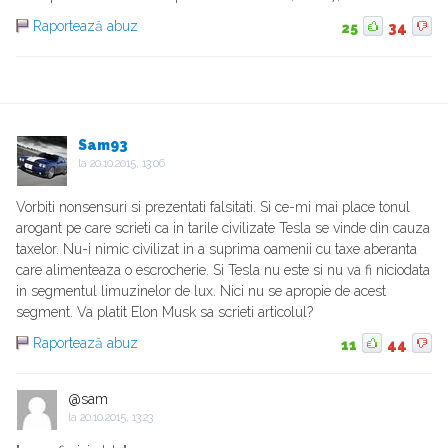
Raportează abuz
25
34
Sam93
la
20.10.2015, 13:06
Vorbiti nonsensuri si prezentati falsitati. Si ce-mi mai place tonul
arogant pe care scrieti ca in tarile civilizate Tesla se vinde din cauza
taxelor. Nu-i nimic civilizat in a suprima oamenii cu taxe aberanta
care alimenteaza o escrocherie. Si Tesla nu este si nu va fi niciodata
in segmentul limuzinelor de lux. Nici nu se apropie de acest
segment. Va platit Elon Musk sa scrieti articolul?
Raportează abuz
11
44
@sam
la
20.10.2015, 13:23