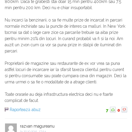
800km. Daca te grabesti stai doar 15 min pentru 400km sau 7:5
min pentru 200 km. Deci nu e chiar insuportabil.
Nu incarci la benzinarii, o sa fie multe prize de incarcat in parcari
normale inchiriate sau la puncte de interes ca malluri. In New York
tocmai sa dat o lege care zice ca parcarile trebuie sa aiba prize
pentru minim 20% din locuri. In curand probabil va fi si la noi. Am
auzit un zvon cum ca vor sa puna prize in stalpii de iluminat din
parcari.
Proprietarii de magazine sau restaurante de ex vor vrea sa puna
astfel locuri de incarcare iar la sfarsit taxeza clientul pentru curent
si pentru consumatie sau poate cumpara ceva din magazin. Deci la
urma urmei o sa fie o modalitate de a atrage clienti.
Toate orasele au deja infrastructura electrica deci nu e foarte
complicat de facut.
Raportează abuz
7
0
razvan magureanu
la
20.10.2015, 17:54