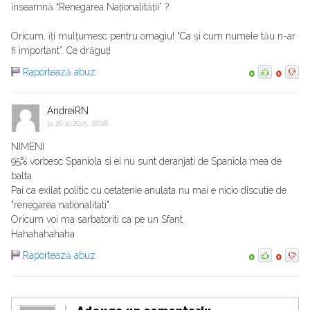
ȋnseamnă “Renegarea Naționalității” ?
Oricum, ȋți mulțumesc pentru omagiu! “Ca și cum numele tău n-ar
fi important”. Ce drăguț!
Raportează abuz
0
0
AndreiRN
la
26.10.2015, 18:08
NIMENI
95% vorbesc Spaniola si ei nu sunt deranjati de Spaniola mea de
balta.
Pai ca exilat politic cu cetatenie anulata nu mai e nicio discutie de
"renegarea nationalitati".
Oricum voi ma sarbatoriti ca pe un Sfant.
Hahahahahaha
Raportează abuz
0
0