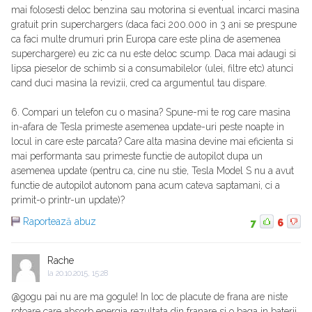
mai folosesti deloc benzina sau motorina si eventual incarci masina
gratuit prin superchargers (daca faci 200.000 in 3 ani se prespune
ca faci multe drumuri prin Europa care este plina de asemenea
superchargere) eu zic ca nu este deloc scump. Daca mai adaugi si
lipsa pieselor de schimb si a consumabilelor (ulei, filtre etc) atunci
cand duci masina la revizii, cred ca argumentul tau dispare.
6. Compari un telefon cu o masina? Spune-mi te rog care masina
in-afara de Tesla primeste asemenea update-uri peste noapte in
locul in care este parcata? Care alta masina devine mai eficienta si
mai performanta sau primeste functie de autopilot dupa un
asemenea update (pentru ca, cine nu stie, Tesla Model S nu a avut
functie de autopilot autonom pana acum cateva saptamani, ci a
primit-o printr-un update)?
Raportează abuz
7
6
Rache
la
20.10.2015, 15:28
@gogu pai nu are ma gogule! In loc de placute de frana are niste
rotoare care absorb energia rezultata din franare si o baga in baterii.