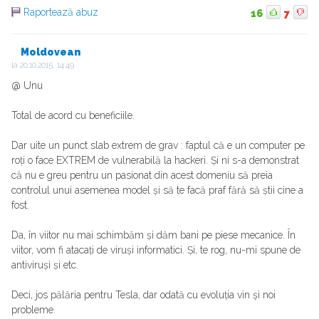
Raportează abuz
16
7
Moldovean
la
20.10.2015, 14:49
@ Unu
Total de acord cu beneficiile.
Dar uite un punct slab extrem de grav : faptul că e un computer pe
roți o face EXTREM de vulnerabilă la hackeri. Și ni s-a demonstrat
că nu e greu pentru un pasionat din acest domeniu să preia
controlul unui asemenea model și să te facă praf fără să știi cine a
fost.
Da, în viitor nu mai schimbăm și dăm bani pe piese mecanice. În
viitor, vom fi atacați de viruși informatici. Și, te rog, nu-mi spune de
antiviruși și etc.
Deci, jos pălăria pentru Tesla, dar odată cu evoluția vin și noi
probleme.