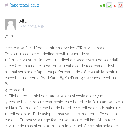
Raportează abuz
16
4
Altu
la
20.10.2015, 14:54
@unu
Incearca sa faci diferenta intre marketing/PR si viata reala.
Ce spui tu acolo e marketing servit in supradoza.
1. furnizeaza sursa (nu vre-un articol din vreo revista de scandal)
2. performanta notabila dar nu stiu cat este de recomandat testul.
nu mai vorbim de faptul ca performanta de 2.8 e valabila pentru
pachetul Ludicrous. By default 85/90D au 3.1 secunde pentru 0-
62.
3. de acord.
4. Pilot automat inteligent are si Vitara si costa doar 17 mii.
5. post achizite trebuie doar schimbate bateriile la 8-10 ani sau 200
mii km. Cel mai ieftin pachet de baterii e 10 mii dolari. Urmatorul e
12 mii de dolari. E de asteptat insa sa tina si mai mult. Pe de alta
parte, in Europa se ajunge foarte usor la 200 mii km. Nu-s rare
cazurile de masini cu 200 mii km in 3-4 ani. Ce se intampla daca