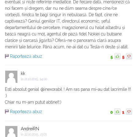
eventual și niște referințe mediatice. De fiecare dată, menționezi că
noi facem și dregem, dar nu ne dăm seama despre cine/ce
vorbești, fiindcă te bagi singur ȋn nebuloasă. De fapt, cine ne
captivează? Geniul geniilor IT, directorul economic, șeful
departamentului de cercetare, magazionerul cu halat albastru și
bască neagră cu moț, agentul de pază fidel Nokiei cu butoane
clasice și carcasă jigărită? Oferă-ne o panoramă clară asupra
menirii tale telurice. Până acum, ne-ai dat cu Tesla-n dește și atât.
Raportează abuz
5
5
kk
la
21.10.2015, 14:00
Esti absolut genial @inexorabil ! Am ras pana mi-au dat lacrimile !!!
:)
Chiar nu m-am putut abtine!!:)
Raportează abuz
0
1
AndreiRN
la
22.10.2015, 23:01