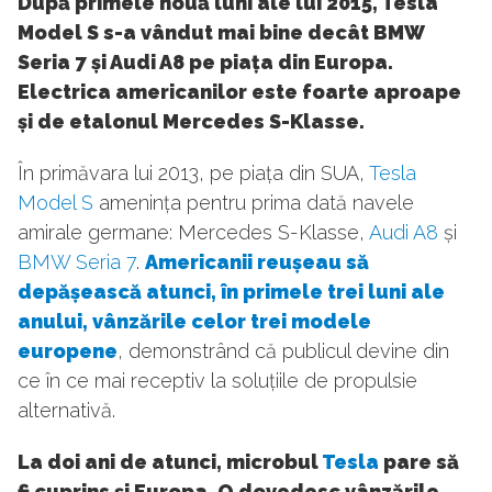
După primele nouă luni ale lui 2015, Tesla
Model S s-a vândut mai bine decât BMW
Seria 7 și Audi A8 pe piața din Europa.
Electrica americanilor este foarte aproape
și de etalonul Mercedes S-Klasse.
În primăvara lui 2013, pe piața din SUA,
Tesla
Model S
amenința pentru prima dată navele
amirale germane: Mercedes S-Klasse,
Audi A8
și
BMW Seria 7
.
Americanii reușeau să
depășească atunci, în primele trei luni ale
anului, vânzările celor trei modele
europene
, demonstrând că publicul devine din
ce în ce mai receptiv la soluțiile de propulsie
alternativă.
La doi ani de atunci, microbul
Tesla
pare să
fi cuprins și Europa. O dovedesc vânzările