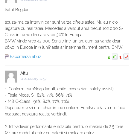
Salut Bogdan,
scuza-ma ca intervin dar sunt varza cifrele astea. Nu au nicio
legatura cu realitatea. Mercedes a vandut anul trecut 102.000 S-
Class in lume din care vreo 30% In Europa.
BMW vinde vreo 42.000 Seria 7 intr-un an. cum sa vanda doar
2650 in Europa in 9 luni? asta ar insemna faliment pentru BMW.
Raportează abuz
4
1
Altu
la
20.10.2015, 17:57
1. Conform euroNcap (adult, child, pedestrian, safety assist):
- Tesla Model S : 82%, 77%, 66%, 71%
- MB C-Class : 92%, 84%, 77%, 70%.
Dupa cum vezi nu-i chiar in top conform EuroNcap (asta n-o face
neaparat nesigura realist vorbind).
2. Intr-adevar performanta e notabila pentru o masina de 2.5 tone
(2.1 are modelul entry cu baterii si motoare entry.