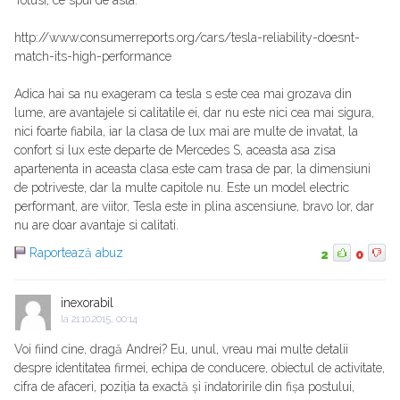
Totusi, ce spui de asta:
http://www.consumerreports.org/cars/tesla-reliability-doesnt-
match-its-high-performance
Adica hai sa nu exageram ca tesla s este cea mai grozava din
lume, are avantajele si calitatile ei, dar nu este nici cea mai sigura,
nici foarte fiabila, iar la clasa de lux mai are multe de invatat, la
confort si lux este departe de Mercedes S, aceasta asa zisa
apartenenta in aceasta clasa este cam trasa de par, la dimensiuni
de potriveste, dar la multe capitole nu. Este un model electric
performant, are viitor, Tesla este in plina ascensiune, bravo lor, dar
nu are doar avantaje si calitati.
Raportează abuz
2
0
inexorabil
la
21.10.2015, 00:14
Voi fiind cine, dragă Andrei? Eu, unul, vreau mai multe detalii
despre identitatea firmei, echipa de conducere, obiectul de activitate,
cifra de afaceri, poziția ta exactă și ȋndatoririle din fișa postului,