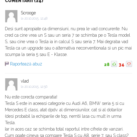
COMENTARII (24)
Scrooge
la
20.10.2015, 12:48
Desi sunt apropiate ca dimensiuni, nu prea le vad concurente. Nu
cred ca cine vrea un S sau un seria 7 se schimba pe o Tesla model
S, sau cine vrea o Tesla ia in calcul S sau seria 7. Mai degraba vad
Tesla ca un upgrade sau o alternativa neconventionala si un pic mai
scumpa la seria 5 sau E - Klasse.
Raportează abuz
28
34
vlad
la
20.10.2015, 12:56
Nu este corecta comparatia!
Tesla S este in aceeasi categorie cu Audi A6, BMW seria 5 si cu
Mercedes E class, atat dpdv. al dimensiunilor, cat si al dotarilor
(desi probabil la echiparile de top, nemtii lasa cu mult in urma
Tesla.
Iar in aces caz se schimba total raportul intre cifrele de vanzari.
Cum poate cineva sa compare Tesla S cu A8, serie 7, sau S class?