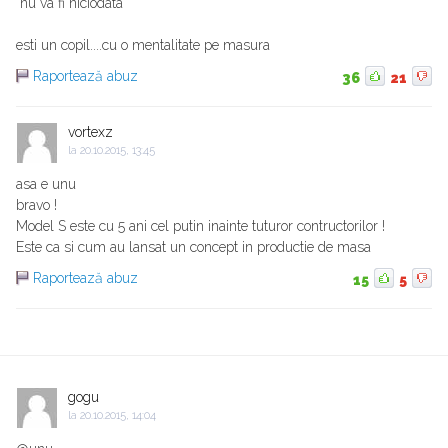
"nu va fi niciodata"
esti un copil....cu o mentalitate pe masura
Raportează abuz
36
21
vortexz
la
20.10.2015, 13:45
asa e unu
bravo !
Model S este cu 5 ani cel putin inainte tuturor contructorilor !
Este ca si cum au lansat un concept in productie de masa
Raportează abuz
15
5
gogu
la
20.10.2015, 14:04