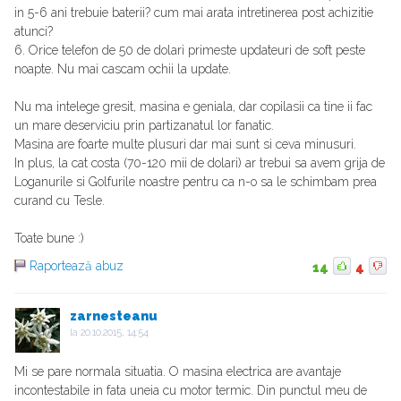
in 5-6 ani trebuie baterii? cum mai arata intretinerea post achizitie
atunci?
6. Orice telefon de 50 de dolari primeste updateuri de soft peste
noapte. Nu mai cascam ochii la update.
Nu ma intelege gresit, masina e geniala, dar copilasii ca tine ii fac
un mare deserviciu prin partizanatul lor fanatic.
Masina are foarte multe plusuri dar mai sunt si ceva minusuri.
In plus, la cat costa (70-120 mii de dolari) ar trebui sa avem grija de
Loganurile si Golfurile noastre pentru ca n-o sa le schimbam prea
curand cu Tesle.
Toate bune :)
Raportează abuz
14
4
zarnesteanu
la
20.10.2015, 14:54
Mi se pare normala situatia. O masina electrica are avantaje
incontestabile in fata uneia cu motor termic. Din punctul meu de