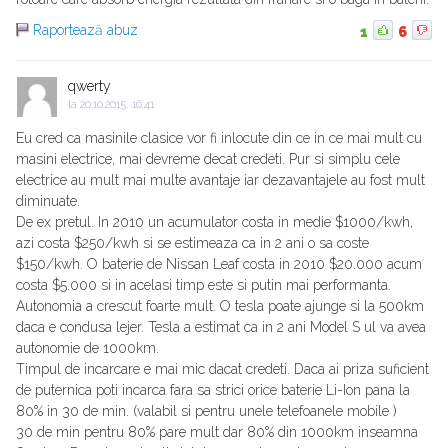
Raportează abuz
1
6
qwerty
la
20.10.2015, 16:41
Eu cred ca masinile clasice vor fi inlocute din ce in ce mai mult cu
masini electrice, mai devreme decat credeti. Pur si simplu cele
electrice au mult mai multe avantaje iar dezavantajele au fost mult
diminuate.
De ex pretul. In 2010 un acumulator costa in medie $1000/kwh,
azi costa $250/kwh si se estimeaza ca in 2 ani o sa coste
$150/kwh. O baterie de Nissan Leaf costa in 2010 $20.000 acum
costa $5.000 si in acelasi timp este si putin mai performanta.
Autonomia a crescut foarte mult. O tesla poate ajunge si la 500km
daca e condusa lejer. Tesla a estimat ca in 2 ani Model S ul va avea
autonomie de 1000km.
Timpul de incarcare e mai mic dacat credeti. Daca ai priza suficient
de puternica poti incarca fara sa strici orice baterie Li-Ion pana la
80% in 30 de min. (valabil si pentru unele telefoanele mobile )
30 de min pentru 80% pare mult dar 80% din 1000km inseamna