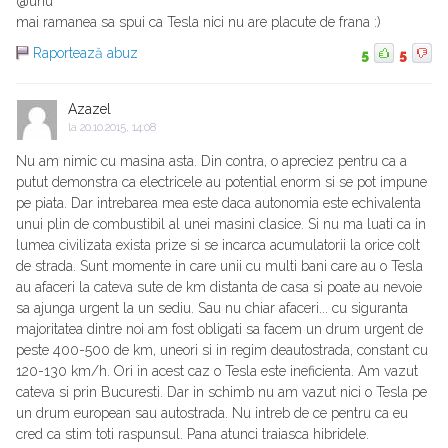
@unu
mai ramanea sa spui ca Tesla nici nu are placute de frana :)
Raportează abuz
5
5
Azazel
la
20.10.2015, 14:08
Nu am nimic cu masina asta. Din contra, o apreciez pentru ca a
putut demonstra ca electricele au potential enorm si se pot impune
pe piata. Dar intrebarea mea este daca autonomia este echivalenta
unui plin de combustibil al unei masini clasice. Si nu ma luati ca in
lumea civilizata exista prize si se incarca acumulatorii la orice colt
de strada. Sunt momente in care unii cu multi bani care au o Tesla
au afaceri la cateva sute de km distanta de casa si poate au nevoie
sa ajunga urgent la un sediu. Sau nu chiar afaceri... cu siguranta
majoritatea dintre noi am fost obligati sa facem un drum urgent de
peste 400-500 de km, uneori si in regim deautostrada, constant cu
120-130 km/h. Ori in acest caz o Tesla este ineficienta. Am vazut
cateva si prin Bucuresti. Dar in schimb nu am vazut nici o Tesla pe
un drum european sau autostrada. Nu intreb de ce pentru ca eu
cred ca stim toti raspunsul. Pana atunci traiasca hibridele.