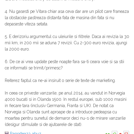
4. Nu gasesti pe Vitara chiar asa ceva dar are un pilot care franeaza
la obstacole pastreaza distanta fata de masina din fata si nu
depaseste viteza setata.
5. E derizoriu argumentul cu uleiurile si filtrele. Daca ai revizia la 30
mii km, in 200 mii se aduna 7 revizii. Cu 2-300 euro revizia, ajungi
la 2000 euro.
6. De ce ai vrea update peste noapte fara sa-ti ceara voie si sa stii
ce informatii se trimit/primesc?
Reiterez faptul ca ne-ai insiruit o serie de texte de marketing.
In ceea ce priveste vanzarile, pe anul 2014, au vandut in Norvegia
4000 bucati si in Olanda 1500. In restul europei, sub 1000 masini
in fiecare tara (inclusiv Germania, Franta si UK). De notat ca
Norvegia si Olanda sunt aproape de a introduce pedeapsa cu
moartea pentru sunetul de demaror deci nu-s de mirare vanzarile
(desigur stimulate si de ajutoarele de stat).
Raportează abuz