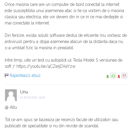
Orice masina care are un computer de bord conectat la internet
este susceptibila unui asemenea atac si fie ca vorbim de o masina
clasica sau electrica, ele vor deveni din in ce in ce mai destepte si
mai conectate la internet.
Din fericire, exista solutii software destul de eficiente (nu vorbesc de
antivirusi) pentru a stopa asemenea atacuri de la distanta daca nu
s-a umblat fizic la masina in prealabil.
Intre timp, uite un test cu autopilot-ul Tesla Model S versiunea de
soft 7: https://youtu.be/4CZe5DXeYzw
Raportează abuz
5
5
Unu
la
20.10.2015, 15:21
@ Altu
Tot ce am spus se bazeaza pe recenzii facute de utilizatori sau
publicatii de specialitate si nu din reviste de scandal.