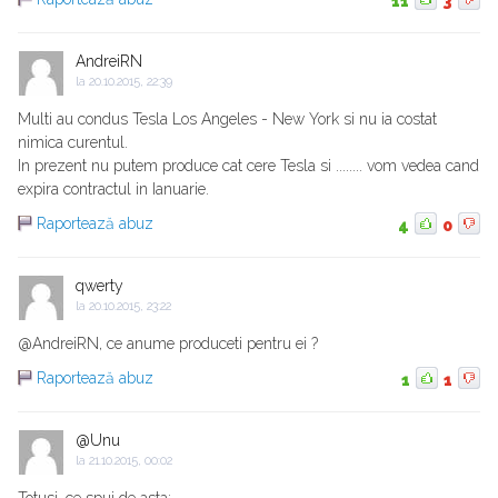
11
3
AndreiRN
la
20.10.2015, 22:39
Multi au condus Tesla Los Angeles - New York si nu ia costat
nimica curentul.
In prezent nu putem produce cat cere Tesla si ........ vom vedea cand
expira contractul in Ianuarie.
Raportează abuz
4
0
qwerty
la
20.10.2015, 23:22
@AndreiRN, ce anume produceti pentru ei ?
Raportează abuz
1
1
@Unu
la
21.10.2015, 00:02