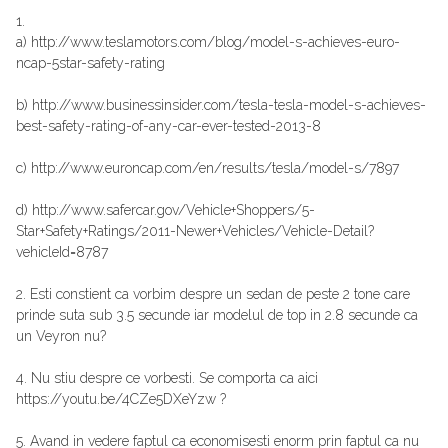
1.
a) http://www.teslamotors.com/blog/model-s-achieves-euro-
ncap-5star-safety-rating
b) http://www.businessinsider.com/tesla-tesla-model-s-achieves-
best-safety-rating-of-any-car-ever-tested-2013-8
c) http://www.euroncap.com/en/results/tesla/model-s/7897
d) http://www.safercar.gov/Vehicle+Shoppers/5-
Star+Safety+Ratings/2011-Newer+Vehicles/Vehicle-Detail?
vehicleId=8787
2. Esti constient ca vorbim despre un sedan de peste 2 tone care
prinde suta sub 3.5 secunde iar modelul de top in 2.8 secunde ca
un Veyron nu?
4. Nu stiu despre ce vorbesti. Se comporta ca aici
https://youtu.be/4CZe5DXeYzw ?
5. Avand in vedere faptul ca economisesti enorm prin faptul ca nu