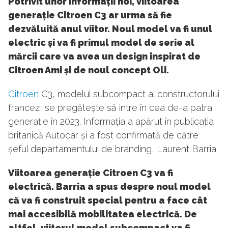
Potrivit unor informații noi, viitoarea
generație Citroen C3 ar urma să fie
dezvăluită anul viitor. Noul model va fi unul
electric și va fi primul model de serie al
mărcii care va avea un design inspirat de
Citroen Ami și de noul concept Oli.
Citroen
C3, modelul subcompact al constructorului
francez, se pregătește să intre în cea de-a patra
generație în 2023. Informația a apărut în publicația
britanică Autocar și a fost confirmată de către
șeful departamentului de branding, Laurent Barria.
Viitoarea generație Citroen C3 va fi
electrică. Barria a spus despre noul model
că va fi construit special pentru a face cât
mai accesibilă mobilitatea electrică. De
altfel, viitorul model subcompact va fi