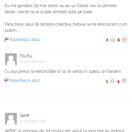
Eu ma gandesc tot mai serios sa iau un Diesel nou la ultimele
iteratii, inainte sa le scoata tembelii astia pe toate.
Pana trece valul de tampire colectiva, trebuie sa ne descurcam cum
putem...
Raportează abuz
8
6
Flu flu
la
03.10.2022, 13:00
Cu așa prețuri la electricitate or să le vândă în spațiu, la marțieni.
Raportează abuz
5
4
Seriff
la
03.10.2022, 13:08
@PMC in principiu da, tot grupul am vazut ca inca mai au motorul