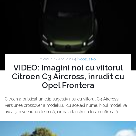
Miercuri, 17 Aprilie 2024 |
MODELE NOI
VIDEO: Imagini noi cu viitorul
Citroen C3 Aircross, înrudit cu
Opel Frontera
Citroen a publicat un clip sugestiv nou cu viitorul C3 Aircross,
versiunea crossover a modelului cu același nume. Noul model va
avea și o versiune electrică, iar data lansării a fost confirmată.