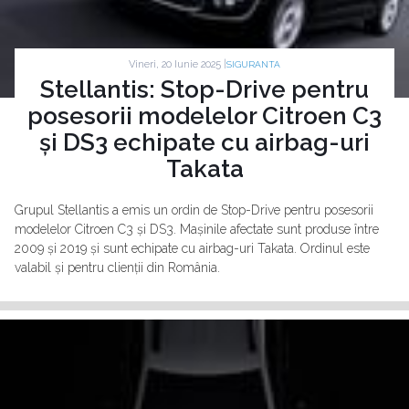
Vineri, 20 Iunie 2025 |
SIGURANTA
Stellantis: Stop-Drive pentru
posesorii modelelor Citroen C3
și DS3 echipate cu airbag-uri
Takata
Grupul Stellantis a emis un ordin de Stop-Drive pentru posesorii
modelelor Citroen C3 și DS3. Mașinile afectate sunt produse între
2009 și 2019 și sunt echipate cu airbag-uri Takata. Ordinul este
valabil și pentru clienții din România.