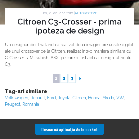
Joi, 21 Ianuarie 2010 |
AUTOIPOTEZE
Citroen C3-Crosser - prima
ipoteza de design
Un designer din Thailanda a realizat doua imagini prelucrate digital
ale unui crossover de la Citroen, realizat intr-o maniera similara cu
C-Crosser si Mitsubishi ASX, pe care a fost aplicat design-ul noului
C3.
1
2
3
Tag-uri similare
Volkswagen
,
Renault
,
Ford
,
Toyota
,
Citroen
,
Honda
,
Skoda
,
VW
,
Peugeot
,
Romania
Descarcă aplicaţia Automarket