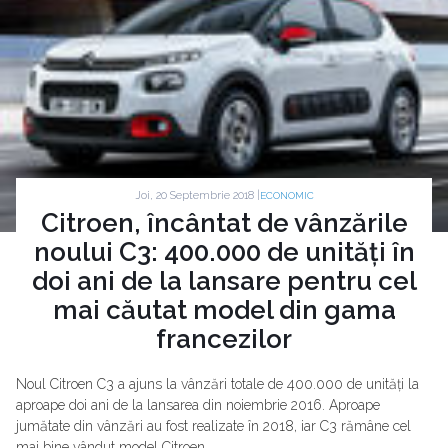
Joi, 20 Septembrie 2018 |
ECONOMIC
Citroen, încântat de vânzările
noului C3: 400.000 de unități în
doi ani de la lansare pentru cel
mai căutat model din gama
francezilor
Noul Citroen C3 a ajuns la vânzări totale de 400.000 de unități la
aproape doi ani de la lansarea din noiembrie 2016. Aproape
jumătate din vânzări au fost realizate în 2018, iar C3 rămâne cel
mai bine vândut model Citroen.