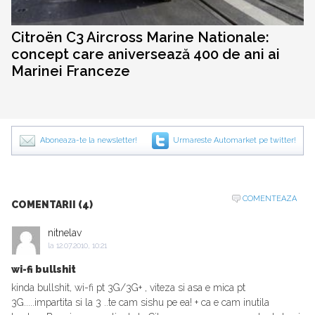
Citroën C3 Aircross Marine Nationale:
concept care aniversează 400 de ani ai
Marinei Franceze
Aboneaza-te la newsletter!
Urmareste Automarket pe twitter!
COMENTEAZA
COMENTARII (4)
nitnelav
la
12.07.2010, 10:21
wi-fi bullshit
kinda bullshit, wi-fi pt 3G/3G+ , viteza si asa e mica pt
3G.....impartita si la 3 ..te cam sishu pe ea! + ca e cam inutila