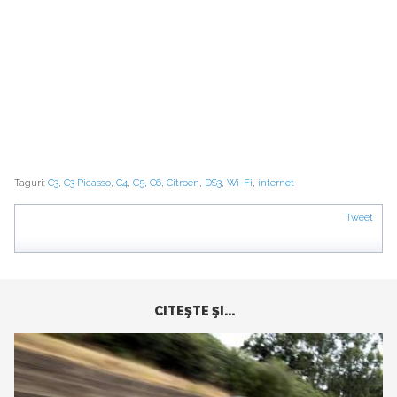
Taguri:
C3
,
C3 Picasso
,
C4
,
C5
,
C6
,
Citroen
,
DS3
,
Wi-Fi
,
internet
Tweet
CITEŞTE ŞI...