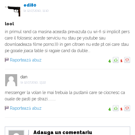
edi80
la
12.07.2010, 11:10
lool
in primul rand ca masina aceasta prevazuta cu wi-fi si implicit pers
care il folosesc aceste serviciu nu stau pe youtube sau
downloadeaza filme porno:))) in gen citroen nu este pt cei care stau
pe gooale joaca table si ragaie cand da duble...
Raportează abuz
4
1
dan
la
12.07.2010, 13:22
messenger la volan le mai trebuia la pustanii care se ciocnesc ca
ouale de pasti pe strazi.........
Raportează abuz
4
1
Adauga un comentariu