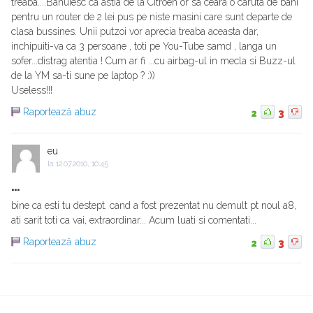
treaba....Banuiesc ca astia de la Citroen or sa ceara o caruta de bani
pentru un router de 2 lei pus pe niste masini care sunt departe de
clasa bussines. Unii putzoi vor aprecia treaba aceasta dar,
inchipuiti-va ca 3 persoane , toti pe You-Tube samd , langa un
sofer...distrag atentia ! Cum ar fi ...cu airbag-ul in mecla si Buzz-ul
de la YM sa-ti sune pe laptop ? :))
Useless!!!
Raportează abuz
2
3
eu
la
12.07.2010, 10:45
...
bine ca esti tu destept. cand a fost prezentat nu demult pt noul a8,
ati sarit toti ca vai, extraordinar... Acum luati si comentati...
Raportează abuz
2
3