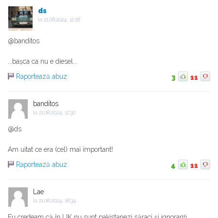
ds
la
21.08.2024, 12:18
@banditos
...bașca ca nu e diesel...
Raportează abuz
3
11
banditos
la
21.08.2024, 12:30
@ds
Am uitat ce era (cel) mai important!
Raportează abuz
4
11
Lae
la
21.08.2024, 18:34
Eu credeam că în UK nu sunt pakistanezi săraci și ignoranți.