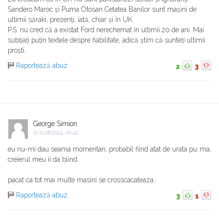
Sandero Maroc și Puma Otosan Cetatea Banilor sunt mașini de
ultimii săraki, prezenți, iată, chiar și în UK.
P.S. nu cred că a existat Ford nerechemat în ultimii 20 de ani. Mai
subțiați puțin textele despre fiabilitate, adică știm că sunteți ultimii
proști.
Raportează abuz
2
3
George Simion
la
22.08.2024, 00:42
eu nu-mi dau seama momentan, probabil fiind atat de urata pu..ma,
creierul meu ii da blind.
pacat ca tot mai multe masini se crosscacateaza..
Raportează abuz
3
1