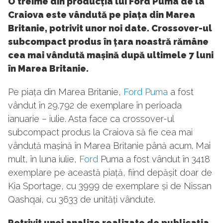
O treime din producția lui Ford Puma de la
Craiova este vândută pe piața din Marea
Britanie, potrivit unor noi date. Crossover-ul
subcompact produs în țara noastră rămâne
cea mai vândută mașină după ultimele 7 luni
în Marea Britanie.
Pe piața din Marea Britanie,
Ford Puma
a fost
vândut în 29.792 de exemplare în perioada
ianuarie – iulie. Asta face ca crossover-ul
subcompact produs la Craiova să fie cea mai
vândută mașină în Marea Britanie până acum. Mai
mult, în luna iulie,
Ford
Puma a fost vândut în 3418
exemplare pe această piață, fiind depășit doar de
Kia Sportage, cu 3999 de exemplare și de Nissan
Qashqai, cu 3633 de unități vândute.
Potrivit unei analize realizate de publicația