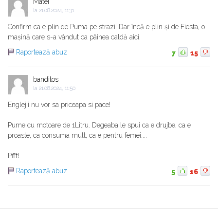
Matei
la
21.08.2024, 11:31
Confirm ca e plin de Puma pe strazi. Dar încă e plin și de Fiesta, o
mașină care s-a vândut ca pâinea caldă aici.
Raportează abuz
7
15
banditos
la
21.08.2024, 11:50
Englejii nu vor sa priceapa si pace!
Pume cu motoare de 1Litru. Degeaba le spui ca e drujbe, ca e
proaste, ca consuma mult, ca e pentru femei....
Pfff!
Raportează abuz
5
16