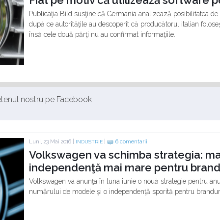
Publicaţia Bild susţine că Germania analizează posibilitatea de
după ce autorităţile au descoperit că producătorul italian folose
însă cele două părţi nu au confirmat informaţiile.
ietenul nostru pe Facebook
Luni, 23 Mai 2016 |
|
6 comentarii
INDUSTRIE
Volkswagen va schimba strategia: ma
independenţă mai mare pentru brandu
Volkswagen va anunţa în luna iunie o nouă strategie pentru anu
numărului de modele şi o independenţă sporită pentru branduri