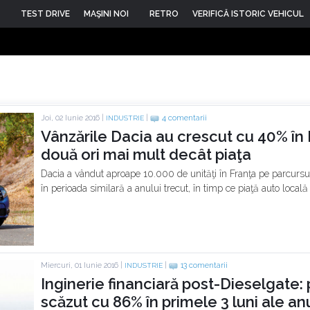
TEST DRIVE
MAŞINI NOI
RETRO
VERIFICĂ ISTORIC VEHICUL
Joi, 02 Iunie 2016 |
|
4 comentarii
INDUSTRIE
Vânzările Dacia au crescut cu 40% în 
două ori mai mult decât piaţa
Dacia a vândut aproape 10.000 de unităţi în Franţa pe parcursu
în perioada similară a anului trecut, în timp ce piaţă auto locală
Miercuri, 01 Iunie 2016 |
|
13 comentarii
INDUSTRIE
Inginerie financiară post-Dieselgate:
scăzut cu 86% în primele 3 luni ale anu