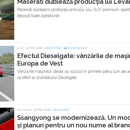
Maserati dublează producţia lui Leva
Maserati dublează producţia primului său SUV premium sportiv,
depăşit toate aşteptările.
Luni, 30 Mai 2016 |
|
6 comentarii
INDUSTRIE
Efectul Dieselgate: vânzările de maşin
Europa de Vest
Vânzările maşinilor diesel au scăzut în primele patru luni ale a
ca efect al scandalului Dieselgate.
Duminica, 29 Mai 2016 |
INDUSTRIE
Ssangyong se modernizează. Un model
și planuri pentru un nou nume al bra