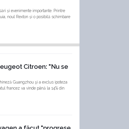
sări și evenimente importante. Printre
uia, noul Rexton și o posibilă schimbare
Peugeot Citroen: "Nu se
 chineză Guangzhou şi a exclus ipoteza
atul francez va vinde până la 14% din
kswagen a făcut "progrese