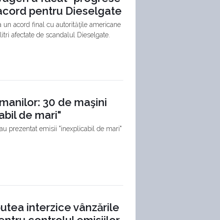
 acord pentru Dieselgate
 un acord final cu autorităţile americane
tri afectate de scandalul Dieselgate.
rmanilor: 30 de maşini
cabil de mari"
u prezentat emisii "inexplicabil de mari"
utea interzice vânzările
entru controlul emisiilor