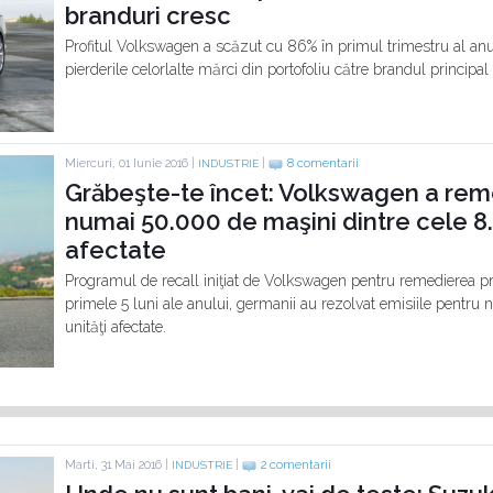
branduri cresc
Profitul Volkswagen a scăzut cu 86% în primul trimestru al anulu
pierderile celorlalte mărci din portofoliu către brandul principa
Miercuri, 01 Iunie 2016 |
|
8 comentarii
INDUSTRIE
Grăbeşte-te încet: Volkswagen a reme
numai 50.000 de maşini dintre cele 8.
afectate
Programul de recall iniţiat de Volkswagen pentru remedierea pr
primele 5 luni ale anului, germanii au rezolvat emisiile pentru
unităţi afectate.
Marti, 31 Mai 2016 |
|
2 comentarii
INDUSTRIE