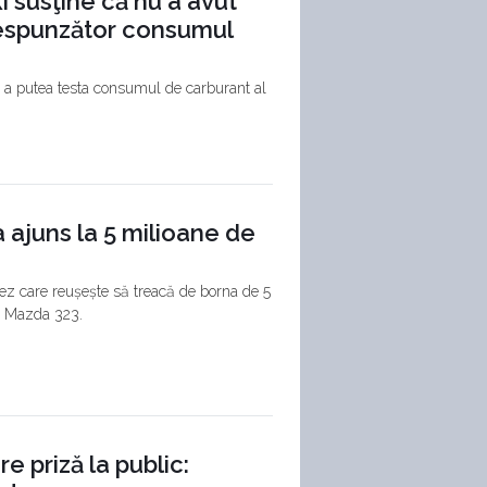
i susţine că nu a avut
respunzător consumul
u a putea testa consumul de carburant al
 ajuns la 5 milioane de
nez care reușește să treacă de borna de 5
l Mazda 323.
e priză la public: