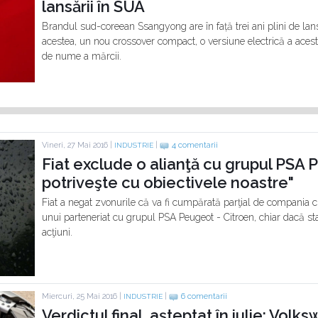
lansării în SUA
Brandul sud-coreean Ssangyong are în față trei ani plini de lan
acestea, un nou crossover compact, o versiune electrică a acest
de nume a mărcii.
Vineri, 27 Mai 2016 |
|
4 comentarii
INDUSTRIE
Fiat exclude o alianţă cu grupul PSA 
potriveşte cu obiectivele noastre"
Fiat a negat zvonurile că va fi cumpărată parţial de compania
unui parteneriat cu grupul PSA Peugeot - Citroen, chiar dacă st
acţiuni.
Miercuri, 25 Mai 2016 |
|
6 comentarii
INDUSTRIE
Verdictul final, aşteptat în iulie: Vol