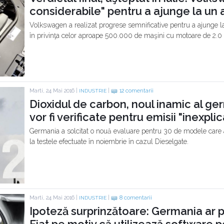
considerabile" pentru a ajunge la un
Volkswagen a realizat progrese semnificative pentru a ajunge la
în privinţa celor aproape 500.000 de maşini cu motoare de 2.0 li
Marti, 24 Mai 2016 |
|
12 comentarii
INDUSTRIE
Dioxidul de carbon, noul inamic al ge
vor fi verificate pentru emisii "inexpli
Germania a solcitat o nouă evaluare pentru 30 de modele care a
la testele efectuate în noiembrie în cazul Dieselgate.
Marti, 24 Mai 2016 |
|
8 comentarii
INDUSTRIE
Ipoteză surprinzătoare: Germania ar p
Fiat pe motiv că utilizează software p