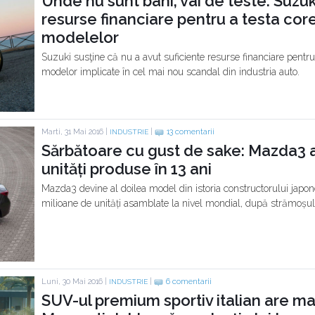
Unde nu sunt bani, vai de teste: Suzuk
resurse financiare pentru a testa co
modelelor
Suzuki susţine că nu a avut suficiente resurse financiare pentr
modelor implicate în cel mai nou scandal din industria auto.
Marti, 31 Mai 2016 |
|
13 comentarii
INDUSTRIE
Sărbătoare cu gust de sake: Mazda3 a
unități produse în 13 ani
Mazda3 devine al doilea model din istoria constructorului japo
milioane de unități asamblate la nivel mondial, după strămoșu
Luni, 30 Mai 2016 |
|
6 comentarii
INDUSTRIE
SUV-ul premium sportiv italian are mar