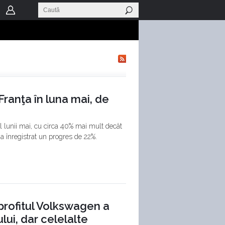
Franţa în luna mai, de
l lunii mai, cu circa 40% mai mult decât
 a înregistrat un progres de 22%.
 profitul Volkswagen a
lui, dar celelalte