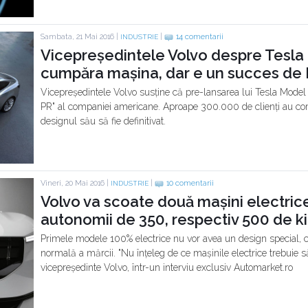
Sambata, 21 Mai 2016 |
|
14 comentarii
INDUSTRIE
Vicepreședintele Volvo despre Tesla 
cumpăra mașina, dar e un succes de 
Vicepreședintele Volvo susține că pre-lansarea lui Tesla Model
PR" al companiei americane. Aproape 300.000 de clienți au com
designul său să fie definitivat.
Vineri, 20 Mai 2016 |
|
10 comentarii
INDUSTRIE
Volvo va scoate două mașini electrice
autonomii de 350, respectiv 500 de k
Primele modele 100% electrice nu vor avea un design special, ci
normală a mărcii. "Nu înțeleg de ce mașinile electrice trebuie s
vicepreședinte Volvo, într-un interviu exclusiv Automarket.ro