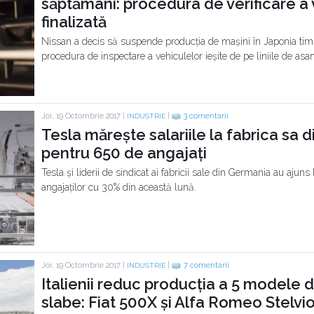
săptămâni: procedura de verificare a 
finalizată
Nissan a decis să suspende producția de mașini în Japonia tim
procedura de inspectare a vehiculelor ieșite de pe liniile de asa
Joi, 19 Octombrie 2017 |
|
3 comentarii
INDUSTRIE
Tesla mărește salariile la fabrica sa 
pentru 650 de angajați
Tesla și liderii de sindicat ai fabricii sale din Germania au ajuns 
angajaților cu 30% din această lună.
Joi, 19 Octombrie 2017 |
|
7 comentarii
INDUSTRIE
Italienii reduc producția a 5 modele d
slabe: Fiat 500X și Alfa Romeo Stelvio 