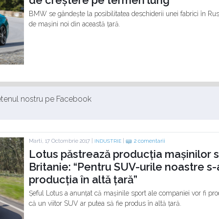
de creștere pe termen lung”
BMW se gândește la posibilitatea deschiderii unei fabrici în Rusi
de mașini noi din această țară.
ietenul nostru pe Facebook
Marti, 17 Octombrie 2017 |
|
2 comentarii
INDUSTRIE
Lotus păstrează producția mașinilor s
Britanie: “Pentru SUV-urile noastre s
producția în altă țară”
Șeful Lotus a anunțat că mașinile sport ale companiei vor fi pro
că un viitor SUV ar putea să fie produs în altă țară.