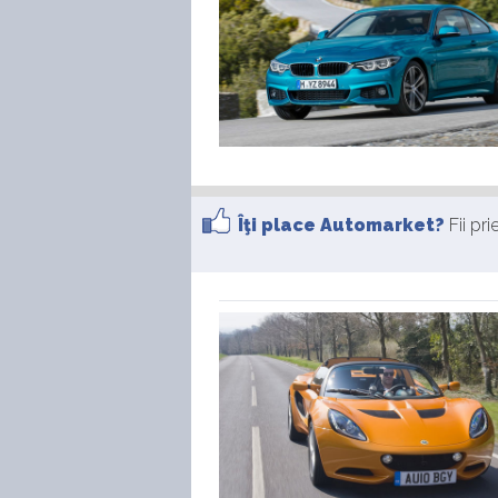
Îţi place Automarket?
Fii pr