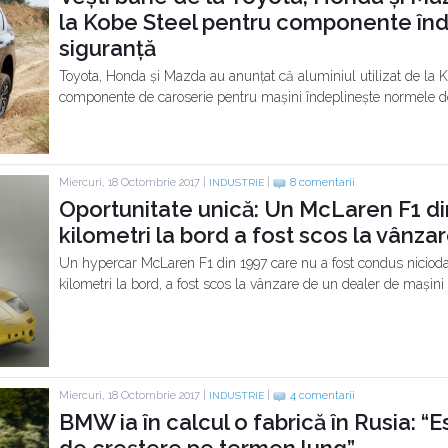
la Kobe Steel pentru componente în
siguranță
Toyota, Honda și Mazda au anunțat că aluminiul utilizat de la K
componente de caroserie pentru mașini îndeplinește normele de
Miercuri, 18 Octombrie 2017 |
|
8 comentarii
INDUSTRIE
Oportunitate unică: Un McLaren F1 di
kilometri la bord a fost scos la vânza
Un hypercar McLaren F1 din 1997 care nu a fost condus nicioda
kilometri la bord, a fost scos la vânzare de un dealer de mașini 
Miercuri, 18 Octombrie 2017 |
|
4 comentarii
INDUSTRIE
BMW ia în calcul o fabrică în Rusia: “E