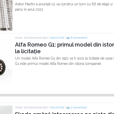
Aston Martin a anunțat că va construi un turn cu 66 de etaje și
până în anul 2021.
Vineri, 20 Octombrie 2017 |
|
6 comentarii
INDUSTRIE
Alfa Romeo G1: primul model din istor
la licitație
Un model Alfa Romeo G1 din 1921 va fi scos la licitație de casa 
G1 este primul model Alfa Romeo din istoria companiei.
Vineri, 20 Octombrie 2017 |
|
2 comentarii
INDUSTRIE