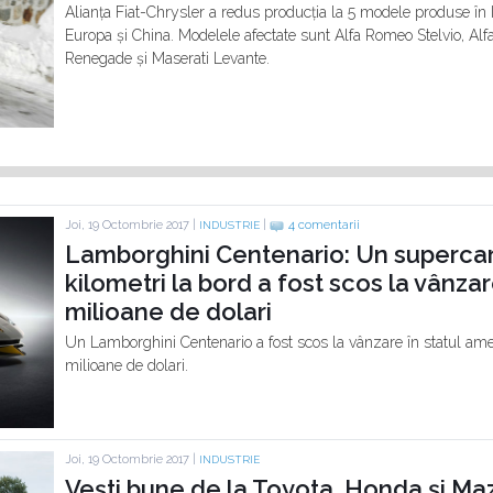
Alianța Fiat-Chrysler a redus producția la 5 modele produse în I
Europa și China. Modelele afectate sunt Alfa Romeo Stelvio, Alf
Renegade și Maserati Levante.
Joi, 19 Octombrie 2017 |
|
4 comentarii
INDUSTRIE
Lamborghini Centenario: Un supercar 
kilometri la bord a fost scos la vânza
milioane de dolari
Un Lamborghini Centenario a fost scos la vânzare în statul ame
milioane de dolari.
Joi, 19 Octombrie 2017 |
INDUSTRIE
Vești bune de la Toyota, Honda și Mazd