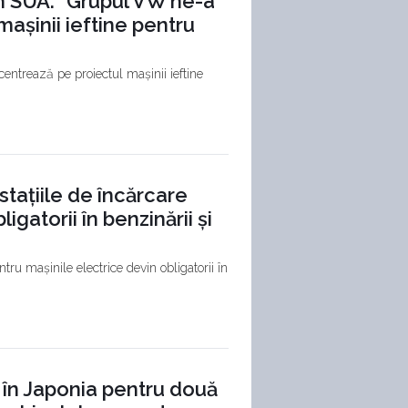
n SUA: “Grupul VW ne-a
așinii ieftine pentru
centrează pe proiectul mașinii ieftine
stațiile de încărcare
gatorii în benzinării și
tru mașinile electrice devin obligatorii în
 în Japonia pentru două