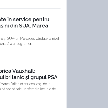
e în service pentru
așini din SUA, Marea
sme și SUV-uri Mercedes vândute la nivel
ntală a airbag-urilor.
rica Vauxhall:
nul britanic și grupul PSA
Marea Britanie) cer explicații de la
că vor să taie un sfert din locurile de