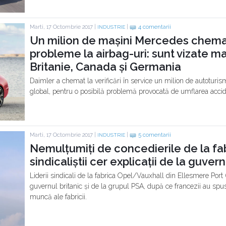
Marti, 17 Octombrie 2017 |
|
4 comentarii
INDUSTRIE
Un milion de mașini Mercedes chemat
probleme la airbag-uri: sunt vizate m
Britanie, Canada și Germania
Daimler a chemat la verificări în service un milion de autoturi
global, pentru o posibilă problemă provocată de umflarea accide
Marti, 17 Octombrie 2017 |
|
5 comentarii
INDUSTRIE
Nemulțumiți de concedierile de la fab
sindicaliștii cer explicații de la guver
Liderii sindicali de la fabrica Opel/Vauxhall din Ellesmere Port (
guvernul britanic și de la grupul PSA, după ce francezii au spus 
muncă ale fabricii.