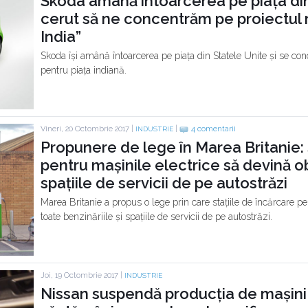
Skoda amână întoarcerea pe piața di
cerut să ne concentrăm pe proiectul m
India”
Skoda își amână întoarcerea pe piața din Statele Unite și se con
pentru piața indiană.
Vineri, 20 Octombrie 2017 |
|
4 comentarii
INDUSTRIE
Propunere de lege în Marea Britanie: 
pentru mașinile electrice să devină obli
spațiile de servicii de pe autostrăzi
Marea Britanie a propus o lege prin care stațiile de încărcare pen
toate benzinăriile și spațiile de servicii de pe autostrăzi.
Joi, 19 Octombrie 2017 |
INDUSTRIE
Nissan suspendă producția de mașini