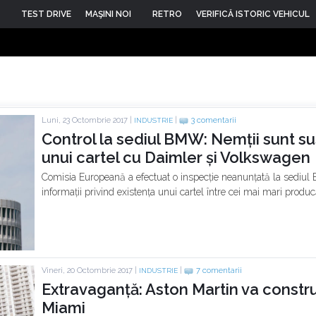
TEST DRIVE
MAŞINI NOI
RETRO
VERIFICĂ ISTORIC VEHICUL
Luni, 23 Octombrie 2017 |
|
3 comentarii
INDUSTRIE
Control la sediul BMW: Nemții sunt s
unui cartel cu Daimler și Volkswagen
Comisia Europeană a efectuat o inspecție neanunțată la sedi
informații privind existența unui cartel între cei mai mari produ
Vineri, 20 Octombrie 2017 |
|
7 comentarii
INDUSTRIE
Extravaganță: Aston Martin va constr
Miami