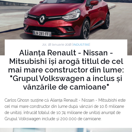
Joi, 18 Ianuarie 2018 |
|
INDUSTRIE
Alianța Renault - Nissan -
Mitsubishi își arogă titlul de cel
mai mare constructor din lume:
"Grupul Volkswagen a inclus și
vânzările de camioane"
Carlos Ghosn susține că Alianța Renault - Nissan - Mitsubishi este
cel mai mare constructor din lume după vânzări de 10.6 milioane
de unități, întrucât totalul de 10.74 milioane de unități anunțat de
Grupul Volkswagen include și 200.000 de camioane.