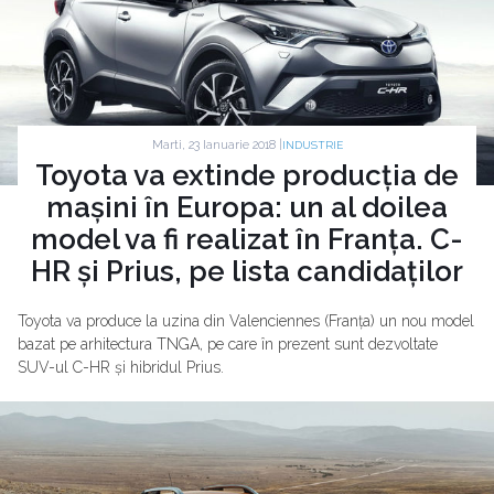
Marti, 23 Ianuarie 2018 |
INDUSTRIE
Toyota va extinde producția de
mașini în Europa: un al doilea
model va fi realizat în Franța. C-
HR și Prius, pe lista candidaților
Toyota va produce la uzina din Valenciennes (Franța) un nou model
bazat pe arhitectura TNGA, pe care în prezent sunt dezvoltate
SUV-ul C-HR și hibridul Prius.