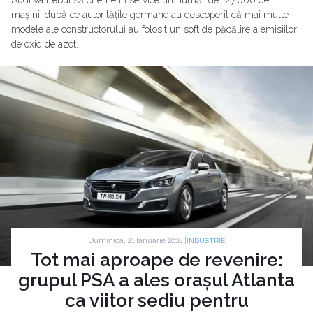
Audi va trebui să cheme în service un număr de 127.000 de
mașini, după ce autoritățile germane au descoperit că mai multe
modele ale constructorului au folosit un soft de păcălire a emisiilor
de oxid de azot.
Duminica, 21 Ianuarie 2018 |
INDUSTRIE
Tot mai aproape de revenire:
grupul PSA a ales orașul Atlanta
ca viitor sediu pentru