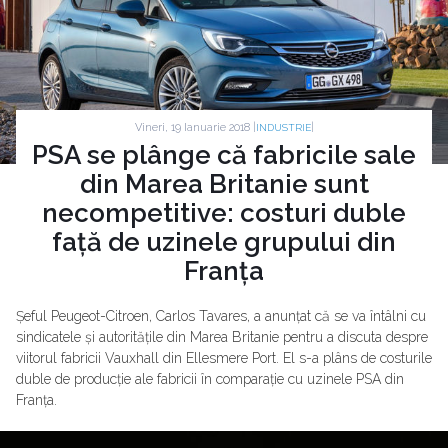
Vineri, 19 Ianuarie 2018 |
|
INDUSTRIE
PSA se plânge că fabricile sale
din Marea Britanie sunt
necompetitive: costuri duble
față de uzinele grupului din
Franța
Șeful Peugeot-Citroen, Carlos Tavares, a anunțat că se va întâlni cu
sindicatele și autoritățile din Marea Britanie pentru a discuta despre
viitorul fabricii Vauxhall din Ellesmere Port. El s-a plâns de costurile
duble de producție ale fabricii în comparație cu uzinele PSA din
Franța.