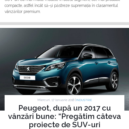
compacte, astfel încât să-și păstreze supremația în clasamentul
vânzărilor premium.
Miercuri, 17 Ianuarie 2018 |
INDUSTRIE
Peugeot, după un 2017 cu
vânzări bune: “Pregătim câteva
proiecte de SUV-uri