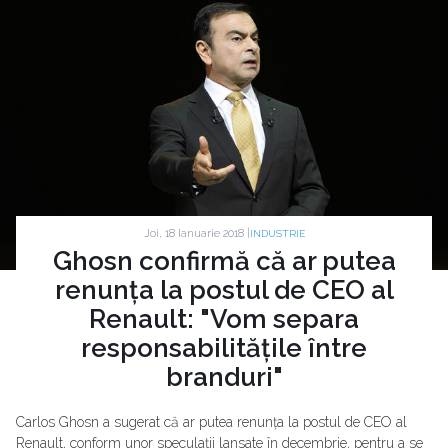
Joi, 18 Ianuarie 2018 |
INDUSTRIE
Ghosn confirmă că ar putea
renunța la postul de CEO al
Renault: "Vom separa
responsabilitățile între
branduri"
Carlos Ghosn a sugerat că ar putea renunța la postul de CEO al
Renault, conform unor speculații lansate în decembrie, pentru a se