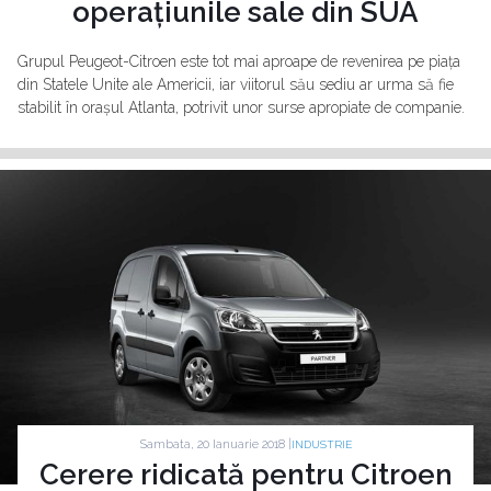
operațiunile sale din SUA
Grupul Peugeot-Citroen este tot mai aproape de revenirea pe piața
din Statele Unite ale Americii, iar viitorul său sediu ar urma să fie
stabilit în orașul Atlanta, potrivit unor surse apropiate de companie.
Sambata, 20 Ianuarie 2018 |
INDUSTRIE
Cerere ridicată pentru Citroen