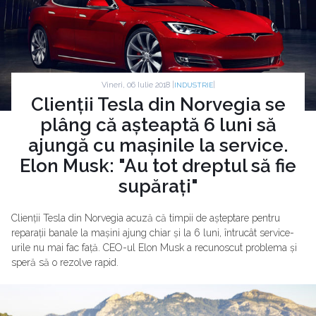
Vineri, 06 Iulie 2018 |
|
INDUSTRIE
Clienții Tesla din Norvegia se
plâng că așteaptă 6 luni să
ajungă cu mașinile la service.
Elon Musk: "Au tot dreptul să fie
supărați"
Clienții Tesla din Norvegia acuză că timpii de așteptare pentru
reparații banale la mașini ajung chiar și la 6 luni, întrucât service-
urile nu mai fac față. CEO-ul Elon Musk a recunoscut problema și
speră să o rezolve rapid.