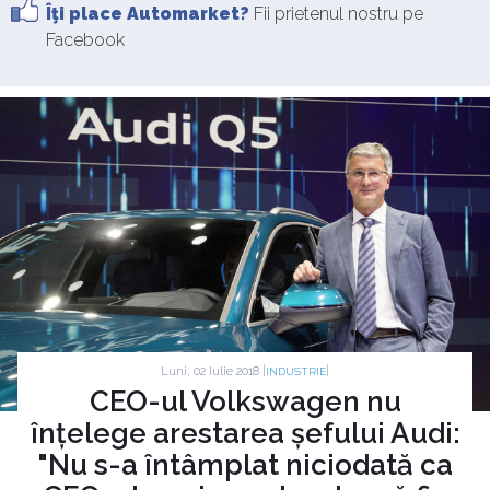
Îţi place Automarket?
Fii prietenul nostru pe
Facebook
Luni, 02 Iulie 2018 |
|
INDUSTRIE
CEO-ul Volkswagen nu
înțelege arestarea șefului Audi:
"Nu s-a întâmplat niciodată ca