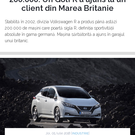
client din Marea Britanie
Stabilită în 2002, divizia Volkswagen R a produs până astăzi
200.000 de mașini care poartă sigla R, definiția sportivității
absolute în gama germană. Mașina sărbătorită a ajuns în garajul
unui britanic.
Joi, 05 Iulie 2018 |
|
INDUSTRIE