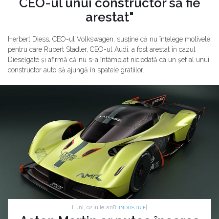
CEO-ul unui constructor să fie
arestat"
Herbert Diess, CEO-ul Volkswagen, susține că nu înțelege motivele
pentru care Rupert Stadler, CEO-ul Audi, a fost arestat în cazul
Dieselgate și afirmă că nu s-a întâmplat niciodată ca un șef al unui
constructor auto să ajungă în spatele gratiilor.
Luni, 02 Iulie 2018 |
|
INDUSTRIE