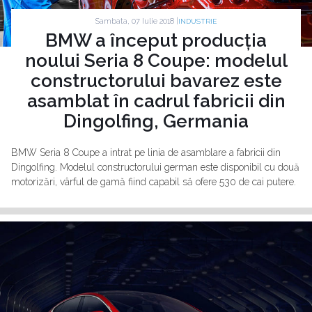
Sambata, 07 Iulie 2018 |
INDUSTRIE
BMW a început producția
noului Seria 8 Coupe: modelul
constructorului bavarez este
asamblat în cadrul fabricii din
Dingolfing, Germania
BMW Seria 8 Coupe a intrat pe linia de asamblare a fabricii din
Dingolfing. Modelul constructorului german este disponibil cu două
motorizări, vârful de gamă fiind capabil să ofere 530 de cai putere.