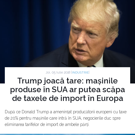
Joi, 05 Iulie 2018 |
|
INDUSTRIE
Trump joacă tare: mașinile
produse în SUA ar putea scăpa
de taxele de import în Europa
După ce Donald Trump a amenințat producătorii europeni cu taxe
de 20% pentru mașinile care intră în SUA, negocierile duc spre
eliminarea tarifelor de import de ambele părți.