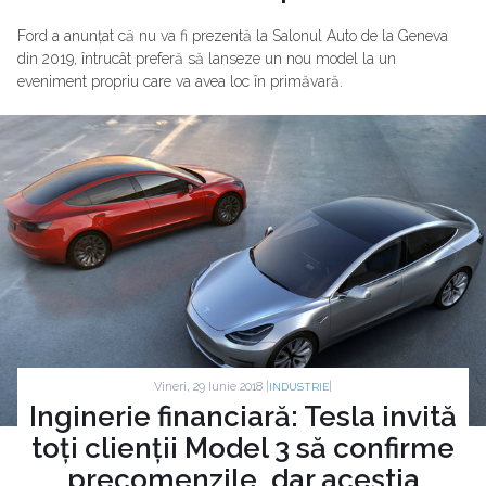
Ford a anunțat că nu va fi prezentă la Salonul Auto de la Geneva
din 2019, întrucât preferă să lanseze un nou model la un
eveniment propriu care va avea loc în primăvară.
Vineri, 29 Iunie 2018 |
|
INDUSTRIE
Inginerie financiară: Tesla invită
toți clienții Model 3 să confirme
precomenzile, dar aceștia