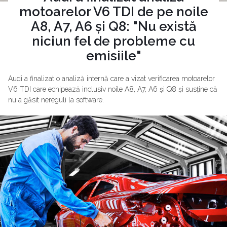
motoarelor V6 TDI de pe noile
A8, A7, A6 și Q8: "Nu există
niciun fel de probleme cu
emisiile"
Audi a finalizat o analiză internă care a vizat verificarea motoarelor
V6 TDI care echipează inclusiv noile A8, A7, A6 și Q8 și susține că
nu a găsit nereguli la software.