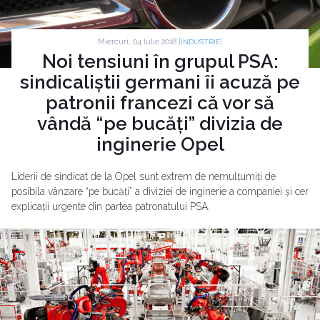
Miercuri, 04 Iulie 2018 |
|
INDUSTRIE
Noi tensiuni în grupul PSA:
sindicaliștii germani îi acuză pe
patronii francezi că vor să
vândă “pe bucăți” divizia de
inginerie Opel
Liderii de sindicat de la Opel sunt extrem de nemulțumiți de
posibila vânzare “pe bucăți” a diviziei de inginerie a companiei și cer
explicații urgente din partea patronatului PSA.