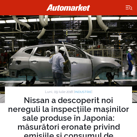
×
Luni, 09 Iulie 2018 |
|
INDUSTRIE
Nissan a descoperit noi
nereguli la inspecțiile mașinilor
sale produse în Japonia:
măsurători eronate privind
emisiile și consumul de