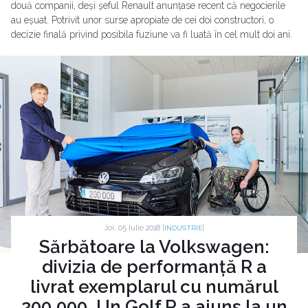
două companii, deși șeful Renault anunțase recent că negocierile
au eșuat. Potrivit unor surse apropiate de cei doi constructori, o
decizie finală privind posibila fuziune va fi luată în cel mult doi ani.
Joi, 05 Iulie 2018 |
|
INDUSTRIE
Sărbătoare la Volkswagen:
divizia de performanță R a
livrat exemplarul cu numărul
200.000. Un Golf R a ajuns la un