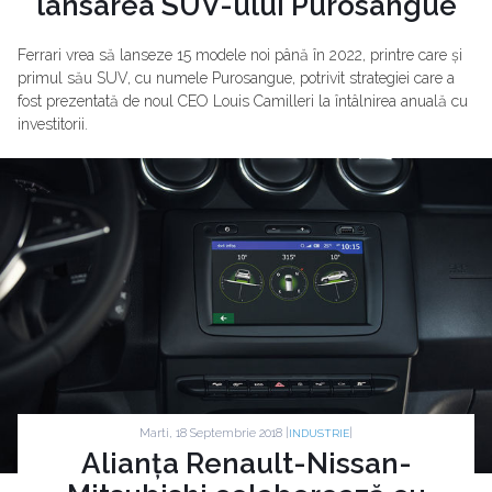
lansarea SUV-ului Purosangue
Ferrari vrea să lanseze 15 modele noi până în 2022, printre care și
primul său SUV, cu numele Purosangue, potrivit strategiei care a
fost prezentată de noul CEO Louis Camilleri la întâlnirea anuală cu
investitorii.
Marti, 18 Septembrie 2018 |
|
INDUSTRIE
Alianța Renault-Nissan-