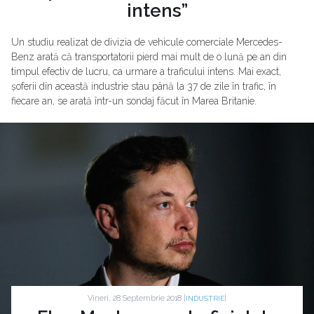
intens”
Un studiu realizat de divizia de vehicule comerciale Mercedes-
Benz arată că transportatorii pierd mai mult de o lună pe an din
timpul efectiv de lucru, ca urmare a traficului intens. Mai exact,
șoferii din această industrie stau până la 37 de zile în trafic, în
fiecare an, se arată într-un sondaj făcut în Marea Britanie.
Vineri, 28 Septembrie 2018 |
|
INDUSTRIE