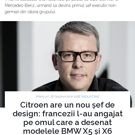
Mercedes-Benz, urmând să devină primul șef executiv non-
german din istoria grupului.
Miercuri, 26 Septembrie 2018 |
|
INDUSTRIE
Citroen are un nou șef de
design: francezii l-au angajat
pe omul care a desenat
modelele BMW X5 și X6