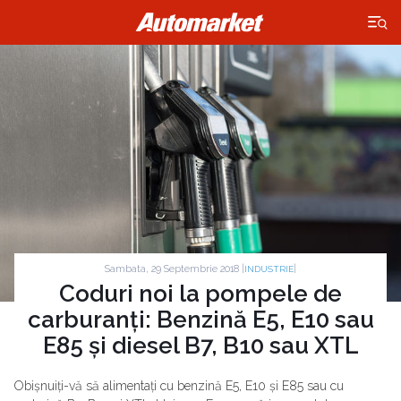
×
Sambata, 29 Septembrie 2018 |
|
INDUSTRIE
Coduri noi la pompele de
carburanți: Benzină E5, E10 sau
E85 și diesel B7, B10 sau XTL
Obișnuiți-vă să alimentați cu benzină E5, E10 și E85 sau cu