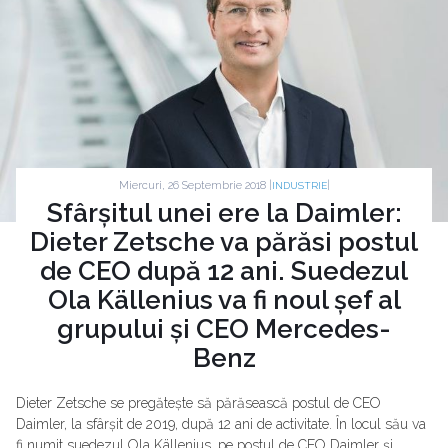
Miercuri, 26 Septembrie 2018 |
|
INDUSTRIE
Sfârșitul unei ere la Daimler:
Dieter Zetsche va părăsi postul
de CEO după 12 ani. Suedezul
Ola Källenius va fi noul șef al
grupului și CEO Mercedes-
Benz
Dieter Zetsche se pregătește să părăsească postul de CEO
Daimler, la sfârșit de 2019, după 12 ani de activitate. În locul său va
fi numit suedezul Ola Källenius, pe postul de CEO Daimler și