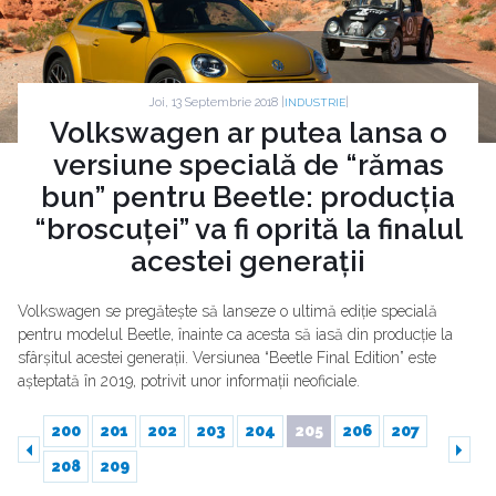
Joi, 13 Septembrie 2018 |
|
INDUSTRIE
Volkswagen ar putea lansa o
versiune specială de “rămas
bun” pentru Beetle: producția
“broscuței” va fi oprită la finalul
acestei generații
Volkswagen se pregătește să lanseze o ultimă ediție specială
pentru modelul Beetle, înainte ca acesta să iasă din producție la
sfârșitul acestei generații. Versiunea “Beetle Final Edition” este
așteptată în 2019, potrivit unor informații neoficiale.
200
201
202
203
204
205
206
207
208
209