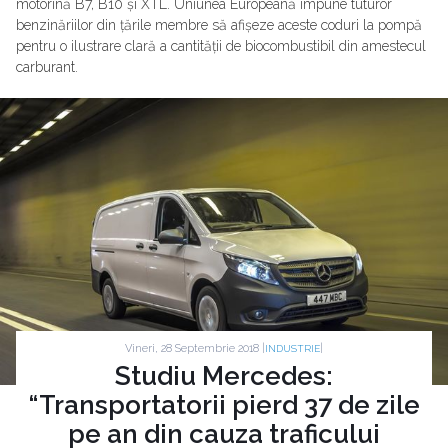
motorină B7, B10 și XTL. Uniunea Europeană impune tuturor
benzinăriilor din țările membre să afișeze aceste coduri la pompă
pentru o ilustrare clară a cantității de biocombustibil din amestecul
carburant.
Vineri, 28 Septembrie 2018 |
|
INDUSTRIE
Studiu Mercedes:
“Transportatorii pierd 37 de zile
pe an din cauza traficului