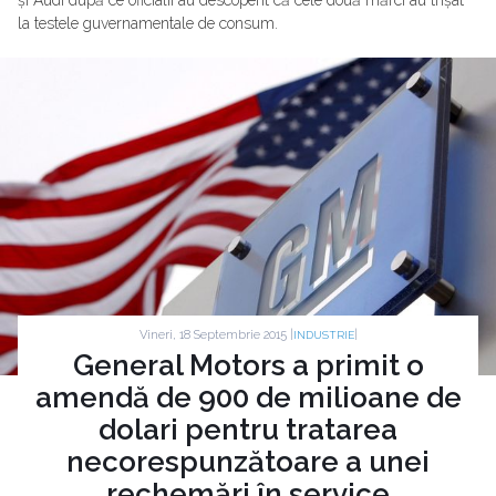
și Audi după ce oficialii au descoperit că cele două mărci au trișat
la testele guvernamentale de consum.
Vineri, 18 Septembrie 2015 |
|
INDUSTRIE
General Motors a primit o
amendă de 900 de milioane de
dolari pentru tratarea
necorespunzătoare a unei
rechemări în service