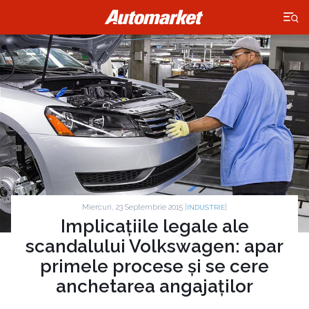
×
Miercuri, 23 Septembrie 2015 |
|
INDUSTRIE
Implicațiile legale ale
scandalului Volkswagen: apar
primele procese și se cere
anchetarea angajaților