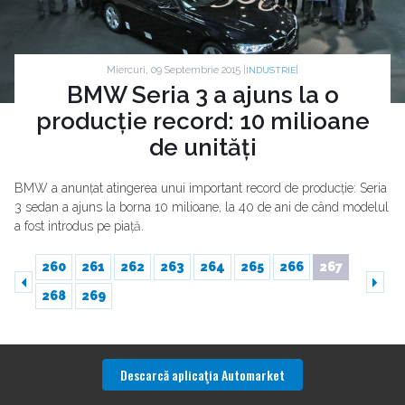
Miercuri, 09 Septembrie 2015 |
|
INDUSTRIE
BMW Seria 3 a ajuns la o
producție record: 10 milioane
de unități
BMW a anunțat atingerea unui important record de producție: Seria
3 sedan a ajuns la borna 10 milioane, la 40 de ani de când modelul
a fost introdus pe piață.
260
261
262
263
264
265
266
267
268
269
Descarcă aplicaţia Automarket