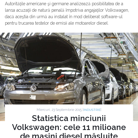
Autorităţile americane şi germane analizează posibilitatea de a
lansa acuzaţii de natură penală împotriva angajaţilor Volkswagen,
dacă aceştia din urmă au instalat în mod deliberat software-ul
pentru trucarea testelor de emisii ale motoarelor diesel.
Miercuri, 23 Septembrie 2015 |
|
INDUSTRIE
Statistica minciunii
Volkswagen: cele 11 milioane
de mașini diesel măsluite