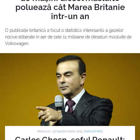
poluează cât Marea Britanie
într-un an
O publicație britanică a făcut o statistică interesantă a gazelor
nocive eliberate în aer de cele 11 milioane de dieseluri măsluite de
Volkswagen.
Miercuri, 23 Septembrie 2015 |
|
INDUSTRIE