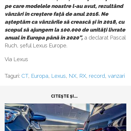
pe care modelele noastre l-au avut, rezultând
vânzări în creștere față de anul 2016. Ne
a
șteptăm ca vânzările să crească și în 2018, cu
scopul să ajungem la 100.000 de unități livrate
anual în Europa până în 2020”,
a declarat Pascal
Ruch, șeful Lexus Europe.
Via Lexus
Taguri:
CT
,
Europa
,
Lexus
,
NX
,
RX
,
record
,
vanzari
CITEŞTE ŞI...