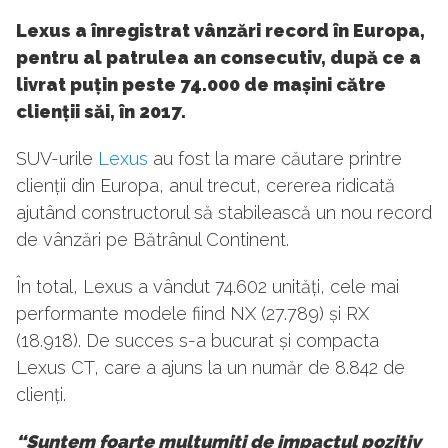
Lexus a înregistrat vânzări record în Europa,
pentru al patrulea an consecutiv, după ce a
livrat puțin peste 74.000 de mașini către
clienții săi, în 2017.
SUV-urile
Lexus
au fost la mare căutare printre
clienții din Europa, anul trecut, cererea ridicată
ajutând constructorul să stabilească un nou record
de vânzări pe Bătrânul Continent.
În total, Lexus a vândut 74.602 unități, cele mai
performante modele fiind NX (27.789) și RX
(18.918). De succes s-a bucurat și compacta
Lexus CT, care a ajuns la un număr de 8.842 de
clienți.
“Suntem foarte mul
țumiți de impactul pozitiv