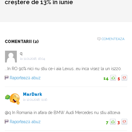
creștere de 13% în iunie
COMENTEAZA
COMENTARII (2)
q
la
11.01.2018, 16:04
...In RO 90% nici nu stiu ce-i aia Lexus...eu inca visez la un is220.
Raportează abuz
14
5
MarDark
la
12.01.2018, 11:16
@q In Romania in afara de BMW Audi Mercedes nu stiu altceva
Raportează abuz
7
3