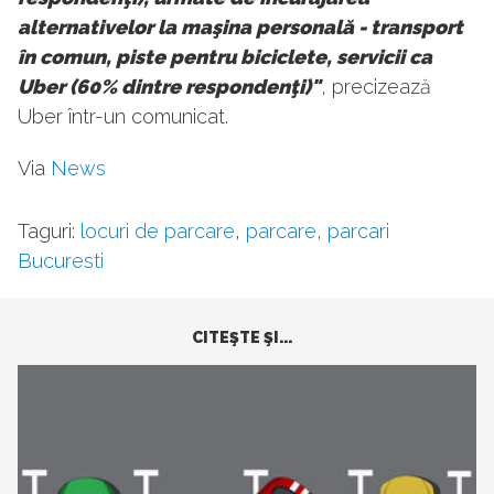
alternativelor la maşina personală - transport
în comun, piste pentru biciclete, servicii ca
Uber (60% dintre respondenţi)"
, precizează
Uber într-un comunicat.
Via
News
Taguri:
locuri de parcare
,
parcare
,
parcari
Bucuresti
CITEŞTE ŞI...