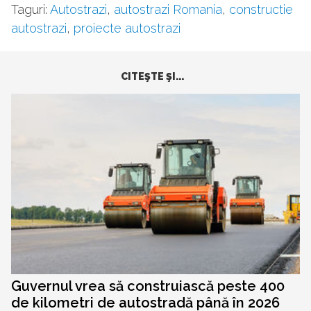
Taguri:
Autostrazi
,
autostrazi Romania
,
constructie
autostrazi
,
proiecte autostrazi
CITEŞTE ŞI...
Guvernul vrea să construiască peste 400
de kilometri de autostradă până în 2026