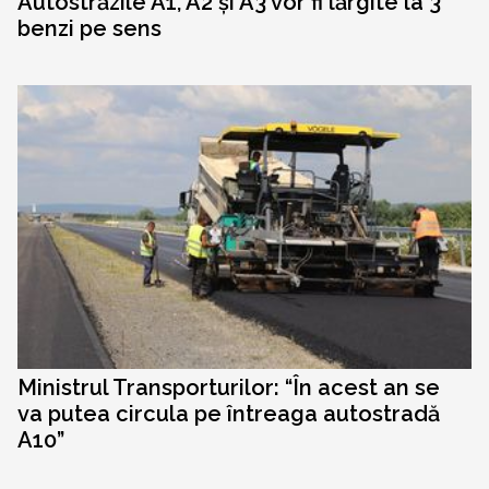
Autostrăzile A1, A2 și A3 vor fi lărgite la 3
benzi pe sens
Ministrul Transporturilor: “În acest an se
va putea circula pe întreaga autostradă
A10”