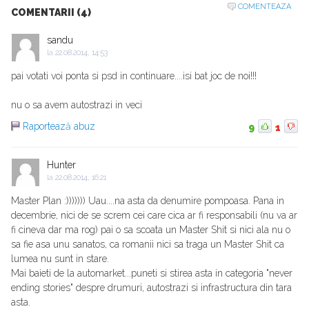
COMENTEAZA
COMENTARII (4)
sandu
la
22.08.2014, 14:53
pai votati voi ponta si psd in continuare....isi bat joc de noi!!!
nu o sa avem autostrazi in veci
Raportează abuz
9
1
Hunter
la
22.08.2014, 16:21
Master Plan :))))))) Uau....na asta da denumire pompoasa. Pana in
decembrie, nici de se screm cei care cica ar fi responsabili (nu va ar
fi cineva dar ma rog) pai o sa scoata un Master Shit si nici ala nu o
sa fie asa unu sanatos, ca romanii nici sa traga un Master Shit ca
lumea nu sunt in stare.
Mai baieti de la automarket...puneti si stirea asta in categoria "never
ending stories" despre drumuri, autostrazi si infrastructura din tara
asta.