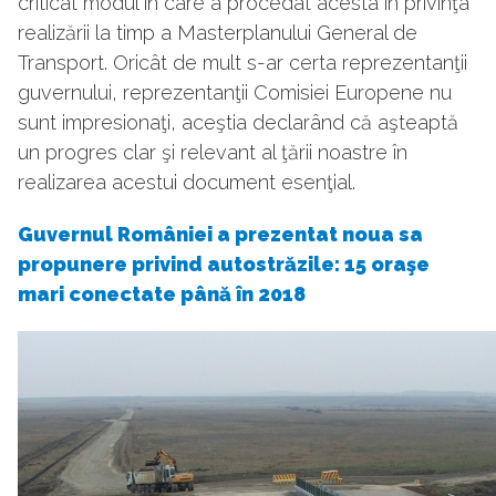
criticat modul în care a procedat acesta în privinţa
realizării la timp a Masterplanului General de
Transport. Oricât de mult s-ar certa reprezentanţii
guvernului, reprezentanţii Comisiei Europene nu
sunt impresionaţi, aceştia declarând că aşteaptă
un progres clar şi relevant al ţării noastre în
realizarea acestui document esenţial.
Guvernul României a prezentat noua sa
propunere privind autostrăzile: 15 oraşe
mari conectate până în 2018