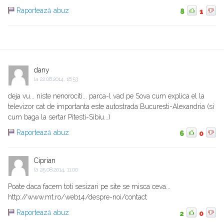
Raportează abuz
8
1
dany
la
22.08.2014, 18:53
deja vu... niste nenorociti... parca-l vad pe Sova cum explica el la
televizor cat de importanta este autostrada Bucuresti-Alexandria (si
cum baga la sertar Pitesti-Sibiu...)
Raportează abuz
6
0
Ciprian
la
25.08.2014, 11:00
Poate daca facem toti sesizari pe site se misca ceva...
http://www.mt.ro/web14/despre-noi/contact
Raportează abuz
2
0