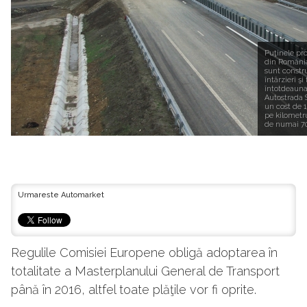
Puţinele pro
din România
sunt constr
întârzieri şi 
întotdeauna 
Autostrada 
un cost de 
pe kilometr
de numai 70
Urmareste Automarket
Regulile Comisiei Europene obligă adoptarea în
totalitate a Masterplanului General de Transport
până în 2016, altfel toate plăţile vor fi oprite.