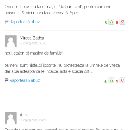
Oricum, Lotus nu face mașini "de bun simt", pentru oameni
obișnuiți. Și nici nu va face vreodată. Sper.
Raportează abuz
5
0
Mircea Badea
la
08.09.2023, 16:46
noul etalon pt masina de familie!
oamenii sunt niste..oi ipocrite. nu protesteaza la limitele de viteza
dar abia asteapta sa le incalce. asta e specia csf....
Raportează abuz
4
1
Alin
la
09.09.2023, 21:06