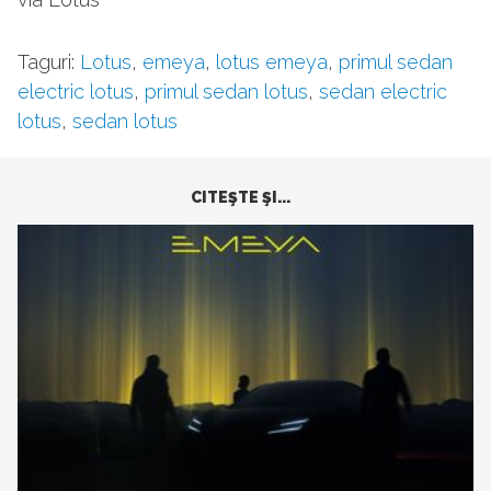
Taguri:
Lotus
,
emeya
,
lotus emeya
,
primul sedan
electric lotus
,
primul sedan lotus
,
sedan electric
lotus
,
sedan lotus
CITEŞTE ŞI...