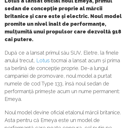
Lotus a lansat oficial noul Emeya, primul
sedan de concepție proprie al mărcii
britanice și care este și electric. Noul model
promite un nivel înalt de performanțe,
mulțumită unui propulsor care dezvoltă 918
cai putere.
După ce a lansat primul său SUV, Eletre, la finele
anului trecut,
Lotus
tocmai a lansat acum și prima
sa berlină de concepție proprie. De-a lungul
campaniei de promovare, noul model a purtat
numele de cod Type 133, însă noul sedan de
performanță primește acum un nume permanent:
Emeya.
Noul model devine oficial etalonul mărcii britanice.
Asta pentru că Emeya este un model de
performanță care poate concura, cel puțin pe