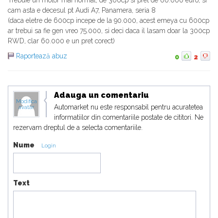
Trebuie un motor mai normal, de 300cp si pret de 60.000 euro, si
cam asta e decesul pt Audi A7, Panamera, seria 8
(daca eletre de 600cp incepe de la 90.000, acest emeya cu 600cp
ar trebui sa fie gen vreo 75.000, si deci daca il lasam doar la 300cp
RWD, clar 60.000 e un pret corect)
Raportează abuz
0
2
Adauga un comentariu
Modifica
Automarket nu este responsabil pentru acuratetea
avatar
informatiilor din comentariile postate de cititori. Ne
rezervam dreptul de a selecta comentariile.
Nume
Login
Text