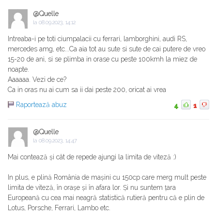
@Quelle
la
08.09.2023, 14:12
Intreaba-i pe toti ciumpalacii cu ferrari, lamborghini, audi RS,
mercedes amg, etc...Ca aia tot au sute si sute de cai putere de vreo
15-20 de ani, si se plimba in orase cu peste 100kmh la miez de
noapte.
Aaaaaa. Vezi de ce?
Ca in oras nu ai cum sa ii dai peste 200, oricat ai vrea
Raportează abuz
4
1
@Quelle
la
08.09.2023, 14:47
Mai contează și cât de repede ajungi la limita de viteză :)
In plus, e plină România de mașini cu 150cp care merg mult peste
limita de viteză, în orașe și în afara lor. Și nu suntem țara
Europeană cu cea mai neagră statistică rutieră pentru că e plin de
Lotus, Porsche, Ferrari, Lambo etc.