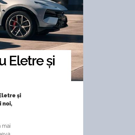
 Eletre și
letre și
 noi,
n mai
meya.