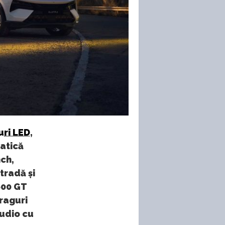
uri LED
,
matică
nch,
tradă și
600 GT
raguri
audio cu