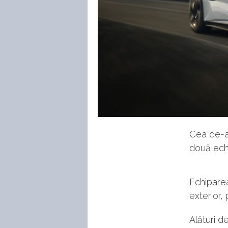
Cea de-a
două echi
Echiparea
exterior,
Alături de