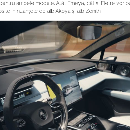
 pentru ambele modele. Atât Emeya, cât și Eletre vor pu
ite în nuanțele de alb Akoya și alb Zenith.