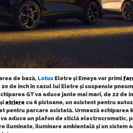
parea de bază,
Lotus
Eletre și Emeya vor primi
far
 20 de inch în cazul lui Eletre și suspensie pneu
Echiparea GT va aduce jante mai mari, de 22 de i
și
etriere
cu 6 pistoane, un asistent pentru autos
et pentru parcare asistată. Urmează echiparea 
 va aduce un plafon de sticlă electrocromatic, p
re iluminate, iluminare ambientală și un sistem 