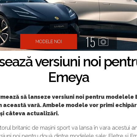
15
MODELE NOI
sează versiuni noi pentru
Emeya
mează să lanseze versiuni noi pentru modelele E
 această vară. Ambele modele vor primi echipări
i câteva actualizări.
orul britanic de mașini sport va lansa în vara acestui a
siuni noi pentru două dintre modelele sale: Eletre și E