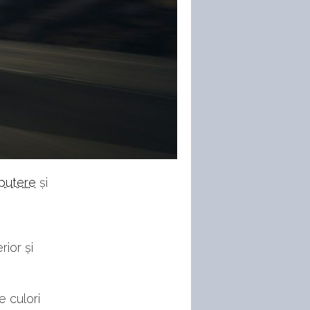
 putere
și
ior și
e culori