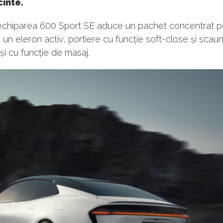
cinte.
, echiparea 600 Sport SE aduce un pachet concentrat 
 un eleron activ, portiere cu funcție soft-close și scau
 și cu funcție de masaj.