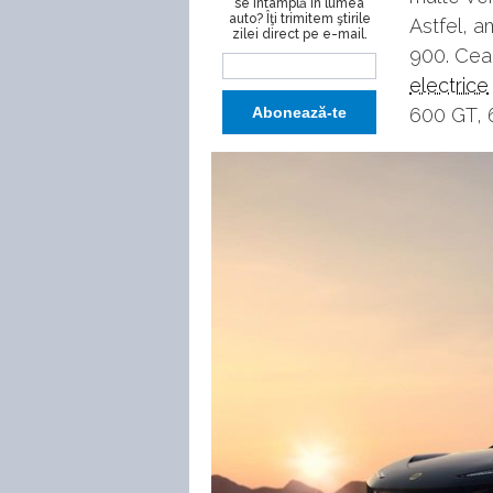
se întâmplă în lumea
auto? Îţi trimitem ştirile
Astfel, a
zilei direct pe e-mail.
900. Cea
electrice
600 GT, 