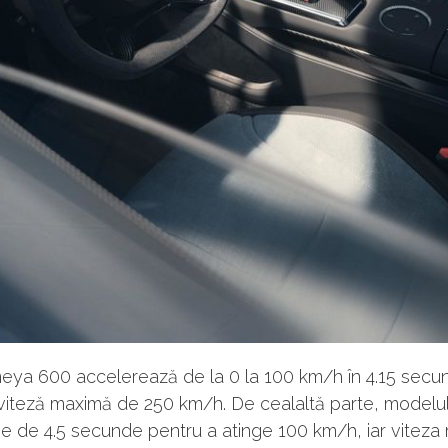
eya 600 accelerează de la 0 la 100 km/h în 4.15 secun
viteză maximă de 250 km/h. De cealaltă parte, modelul
ie de 4.5 secunde pentru a atinge 100 km/h, iar viteza