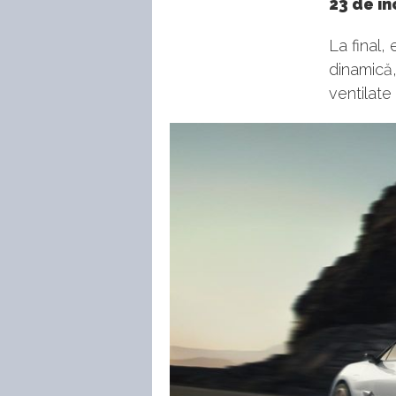
23 de in
La final
dinamică,
ventilate