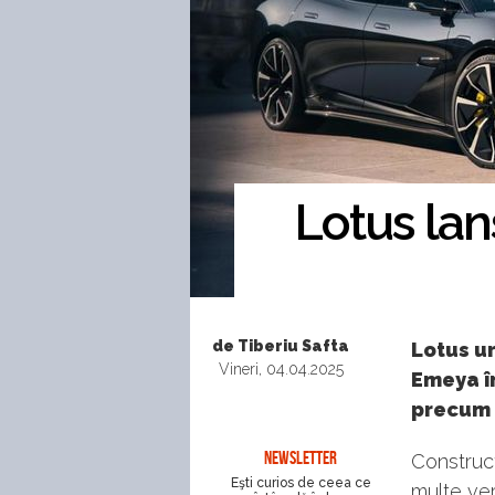
Lotus lan
de Tiberiu Safta
Lotus ur
Vineri, 04.04.2025
Emeya în
precum ș
NEWSLETTER
Construct
Eşti curios de ceea ce
multe ver