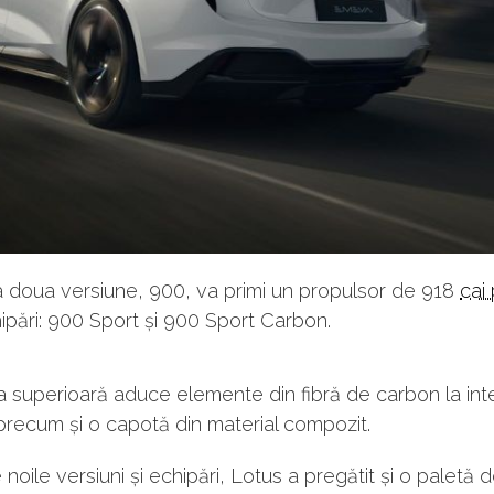
 doua versiune, 900, va primi un propulsor de 918
cai
pări: 900 Sport și 900 Sport Carbon.
 superioară aduce elemente din fibră de carbon la inter
 precum și o capotă din material compozit.
 noile versiuni și echipări, Lotus a pregătit și o paletă d