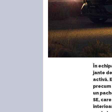
În echi
jante de
activă. 
precum 
un pach
SE, care
interioa