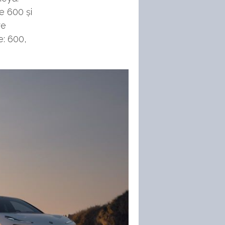
e 600 și
re
re: 600,