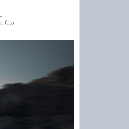
pe
ne față