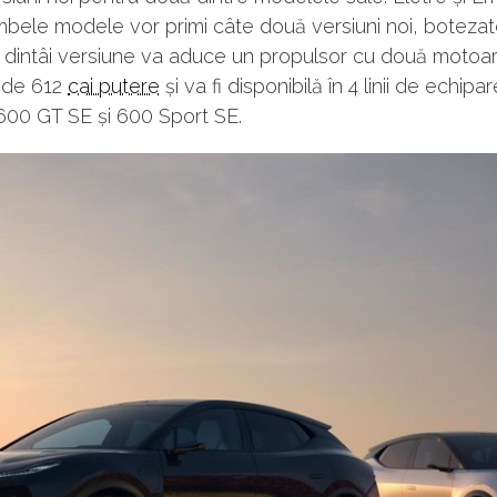
mbele modele vor primi câte două versiuni noi, botezat
 dintâi versiune va aduce un propulsor cu două motoa
de 612
cai putere
și va fi disponibilă în 4 linii de echipa
600 GT SE și 600 Sport SE.