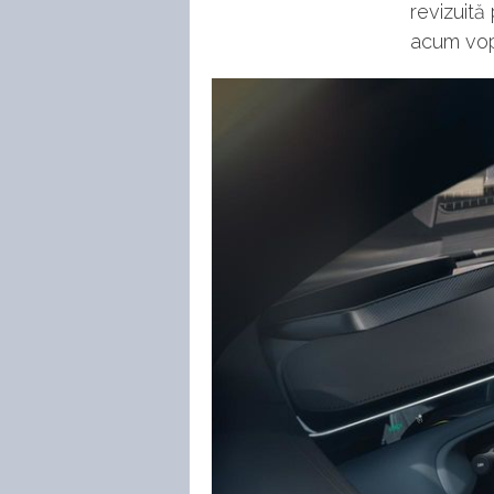
revizuită
acum vops