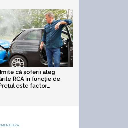
mite că șoferii aleg
ările RCA în funcție de
Prețul este factor...
OMENTEAZA