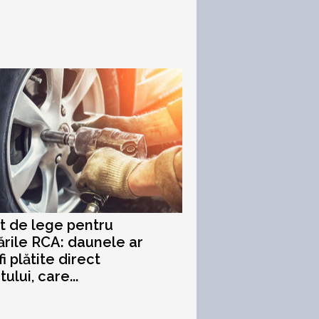
t de lege pentru
ările RCA: daunele ar
i plătite direct
ului, care...