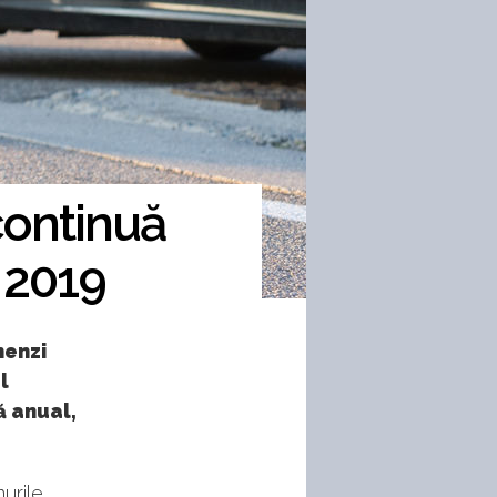
continuă
 2019
menzi
l
ă anual,
urile