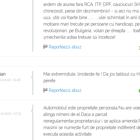
ardem de aiurea fara RCA, ITP, DPF, cauciucuri SH
chinezești, piese din dezmembrări - și aici nu mă 
ușă, știți voi foarte bine....... ....ulei schimbat în anii 
motoare mari trecute pe persoane cu handicap, pe
revoluționari, pe Bulgaria, volan pe dreapta ...... toa
șmecheriile astea trebuie să înceteze!
Raportează abuz
ian
Mai extremistule, linisteste-te ! Da jos tabloul cu H
.02.2020, 19:46
perete.
Raportează abuz
Automobilul este proprietate personala.Nu are voie
.02.2020, 07:25
atinga nimeni de el.Daca a parcat
neregulamentar,proprietarului i se aplica amenda.
masinii se numeste furt de proprietate indiferent d
executa aceasta activitate.