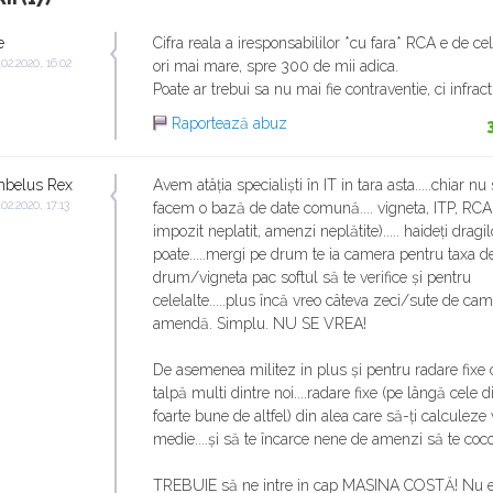
e
Cifra reala a iresponsabililor *cu fara* RCA e de ce
.02.2020, 16:02
ori mai mare, spre 300 de mii adica.
Poate ar trebui sa nu mai fie contraventie, ci infract
Raportează abuz
belus Rex
Avem atâția specialiști în IT in tara asta.....chiar n
.02.2020, 17:13
facem o bază de date comună.... vigneta, ITP, RCA
impozit neplatit, amenzi neplătite)..... haideți dragi
poate.....mergi pe drum te ia camera pentru taxa d
drum/vigneta pac softul să te verifice și pentru
celelalte.....plus încă vreo câteva zeci/sute de ca
amendă. Simplu. NU SE VREA!
De asemenea militez in plus și pentru radare fix
talpă multi dintre noi....radare fixe (pe lângă cele 
foarte bune de altfel) din alea care să-ți calculeze 
medie....și să te încarce nene de amenzi să te coc
TREBUIE să ne intre in cap MASINA COSTĂ! Nu e