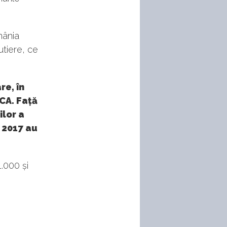
mânia
utiere, ce
re, în
RCA. Față
ilor a
n 2017 au
1.000 și