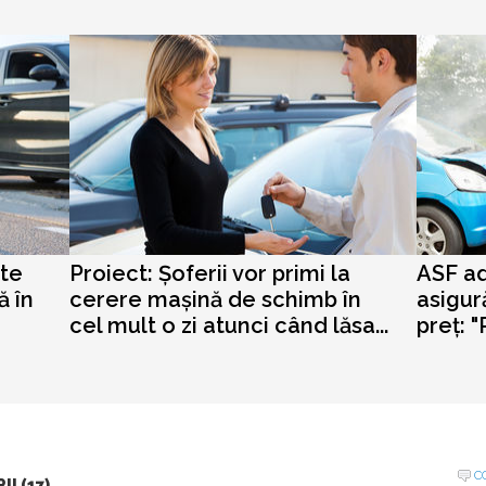
ste
Proiect: Șoferii vor primi la
ASF ad
ă în
cerere mașină de schimb în
asigur
cel mult o zi atunci când lăsa...
preț: "
C
I (17)