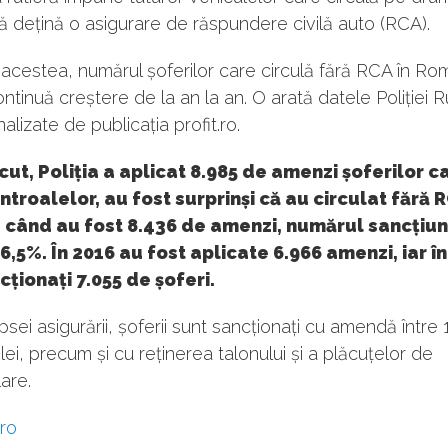
ă dețină o asigurare de răspundere civilă auto (RCA).
acestea, numărul șoferilor care circulă fără RCA în Ro
ontinuă creștere de la an la an. O arată datele Poliției R
alizate de publicația profit.ro.
cut, Poliția a aplicat 8.985 de amenzi șoferilor ca
troalelor, au fost surprinși că au circulat fără 
 când au fost 8.436 de amenzi, numărul sancțiun
6,5%. În 2016 au fost aplicate 6.966 amenzi, iar î
cționați 7.055 de șoferi.
ipsei asigurării, șoferii sunt sancționați cu amendă între 
lei, precum și cu reținerea talonului și a plăcuțelor de
lare.
.ro