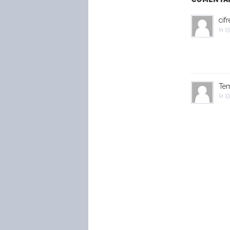
cifr
la
13
Tem
la
13