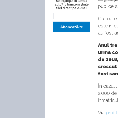
se întâmplă în lumea
auto? Îţi trimitem ştirile
publice s
zilei direct pe e-mail.
Cu toate 
este în c
au fost an
Anul tre
urma con
de 2018,
crescut 
fost san
În cazul l
2.000 de 
înmatricu
Via
profit