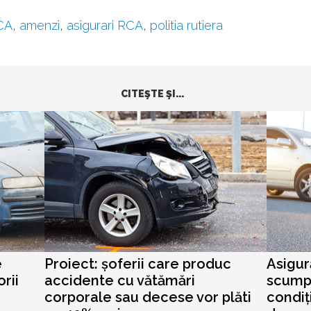
CA
,
amenzi
,
asigurari RCA
,
politia rutiera
CITEŞTE ŞI...
e
Proiect: șoferii care produc
Asigur
rii
accidente cu vătămări
scumpi
corporale sau decese vor plăti
condiț