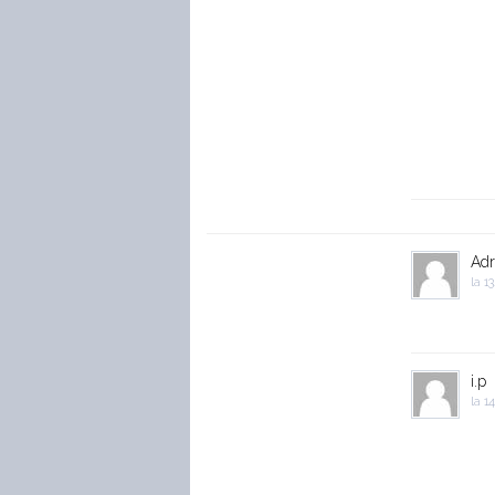
Adr
la
13
i.p
la
14