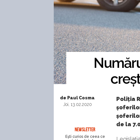
Numărul
creș
de Paul Cosma
Poliția 
Joi, 13.02.2020
șoferilo
șoferilo
de la 7.
NEWSLETTER
Eşti curios de ceea ce
Legislați