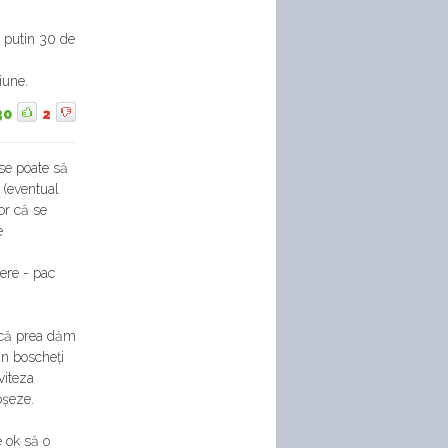
l putin 30 de
iune.
30
2
u se poate să
 (eventual
lor că se
e
mere - pac
e că prea dăm
din boscheți
viteza
oșeze.
 ok să o