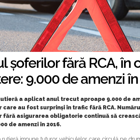
 șoferilor fără RCA, în 
tere: 9.000 de amenzi în
Rutieră a aplicat anul trecut aproape 9.000 de a
r care au fost surprinși în trafic fără RCA. Număru
r fără asigurarea obligatorie continuă să creasc
000 de amenzi în 2016.
a rutieră impune tuturor vehiculelor care circulă pe drum