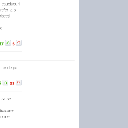
, cauciucuri
refer la o
bisecți,
te
37
5
itler de pe
6
21
 sa se
Ridicarea
e cine