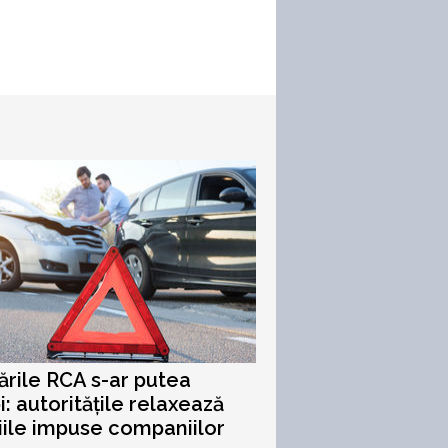
ările RCA s-ar putea
: autoritățile relaxează
iile impuse companiilor