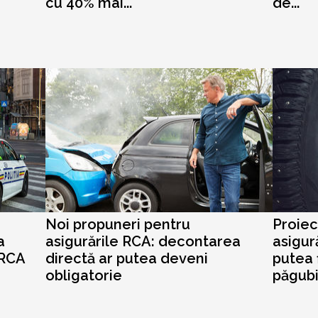
cu 40% mai...
de...
Noi propuneri pentru
Proiec
a
asigurările RCA: decontarea
asigur
 RCA
directă ar putea deveni
putea f
obligatorie
păgubit