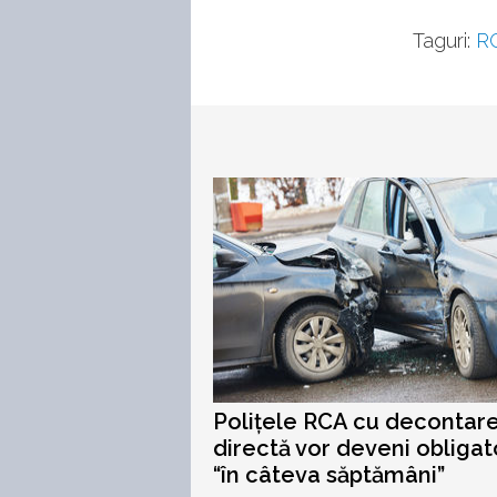
Taguri:
R
Polițele RCA cu decontar
directă vor deveni obligato
“în câteva săptămâni”