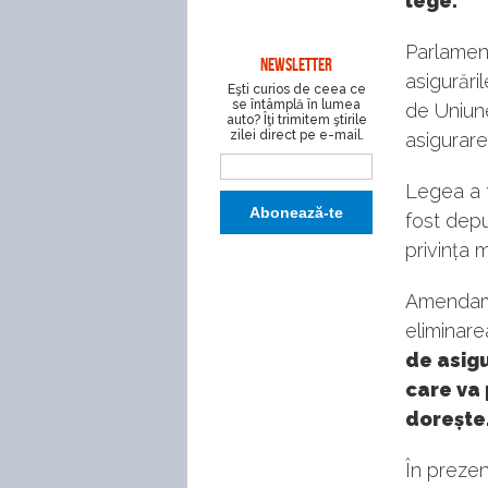
lege.
Parlament
NEWSLETTER
asigurări
Eşti curios de ceea ce
se întâmplă în lumea
de Uniune
auto? Îţi trimitem ştirile
zilei direct pe e-mail.
asigurare
Legea a f
fost dep
privința 
Amendame
eliminare
de asigu
care va 
dorește
În prezen