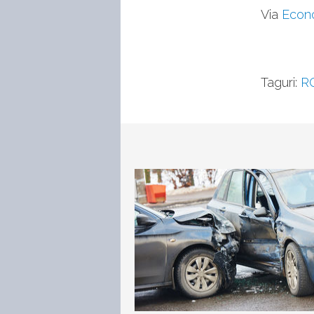
Via
Econ
Taguri:
R