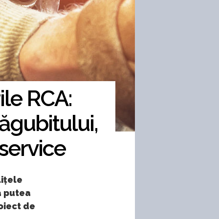
ile RCA:
păgubitului,
 service
ițele
a putea
roiect de