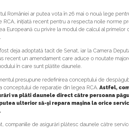
ul României ar putea vota în 26 mai o nouă lege pentr
le RCA, inițiată recent pentru a respecta noile norme 
a Europeană cu privire la modul de calcul al primelor 
.
ost deja adoptată tacit de Senat, iar la Camera Deputa
us recent un amendament care aduce o noutate majore
modului în care sunt plătite daunele.
ntul presupune redefinirea conceptului de despăgubi
a conceptului de reparație din legea RCA.
Astfel, co
rări va plăti daunele direct către persoana păgu
putea ulterior să-și repara mașina la orice servi
.
t, companiile de asigurări plătesc daunele către service