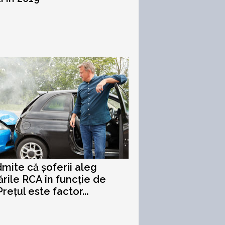
mite că șoferii aleg
ările RCA în funcție de
Prețul este factor...