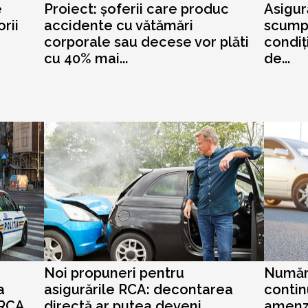
e
Proiect: șoferii care produc
Asigur
rii
accidente cu vătămări
scumpi
corporale sau decese vor plăti
condiț
cu 40% mai...
de...
Noi propuneri pentru
Număru
a
asigurările RCA: decontarea
contin
 RCA
directă ar putea deveni
amenzi