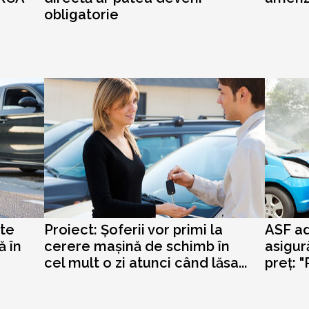
obligatorie
ste
Proiect: Șoferii vor primi la
ASF ad
ă în
cerere mașină de schimb în
asigur
cel mult o zi atunci când lăsa...
preț: "