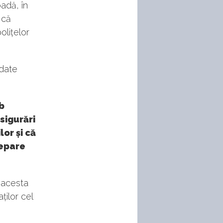
adă, în
 că
olițelor
rdate
b
sigurări
lor și că
repare
 acesta
ților cel