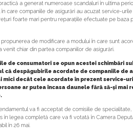
ractică a generat numeroase scandaluri în ultima perio
 în care companiile de asigurări au acuzat service-urile
prețuri foarte mari pentru reparațiile efectuate pe baza p
, propunerea de modificare a modului în care sunt aco
 venit chiar din partea companiilor de asigurări.
iile de consumatori se opun acestei schimbări su
ul că despăgubirile acordate de companiile de a
ai mici decât cele acordate în prezent service-uri
ersoane ar putea încasa daunele fără să-și mai 
.
damentul va fi acceptat de comisiile de specialitate,
lus în legea completă care va fi votată în Camera Deputa
bil în 26 mai.