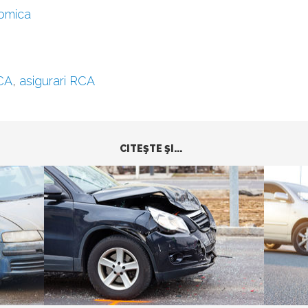
omica
CA
,
asigurari RCA
CITEŞTE ŞI...