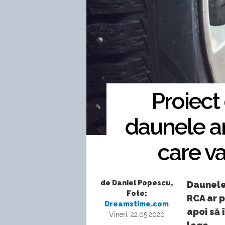
Proiect
daunele ar 
care va
de Daniel Popescu,
Daunele
Foto:
RCA ar p
Dreamstime.com
apoi să 
Vineri, 22.05.2020