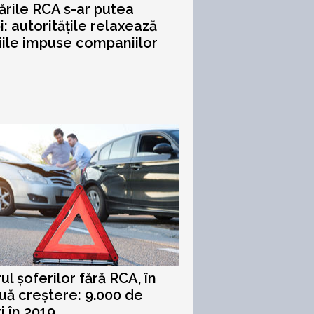
ările RCA s-ar putea
: autoritățile relaxează
iile impuse companiilor
l șoferilor fără RCA, în
uă creștere: 9.000 de
 în 2019