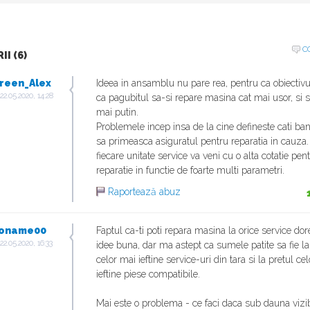
C
I (6)
reen_Alex
Ideea in ansamblu nu pare rea, pentru ca obiectivul
22.05.2020, 14:28
ca pagubitul sa-si repare masina cat mai usor, si s
mai putin.
Problemele incep insa de la cine defineste cati bani
sa primeasca asiguratul pentru reparatia in cauza. 
fiecare unitate service va veni cu o alta cotatie pen
reparatie in functie de foarte multi parametri.
Raportează abuz
oname00
Faptul ca-ti poti repara masina la orice service dore
22.05.2020, 16:33
idee buna, dar ma astept ca sumele patite sa fie la
celor mai ieftine service-uri din tara si la pretul ce
ieftine piese compatibile.
Mai este o problema - ce faci daca sub dauna vizib