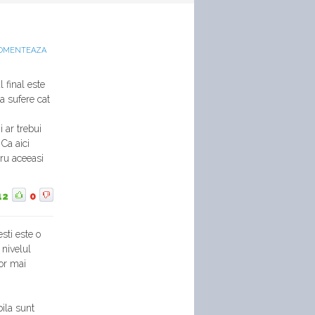
OMENTEAZA
 final este
a sufere cat
 ar trebui
Ca aici
tru aceeasi
12
0
sti este o
 nivelul
lor mai
ila sunt