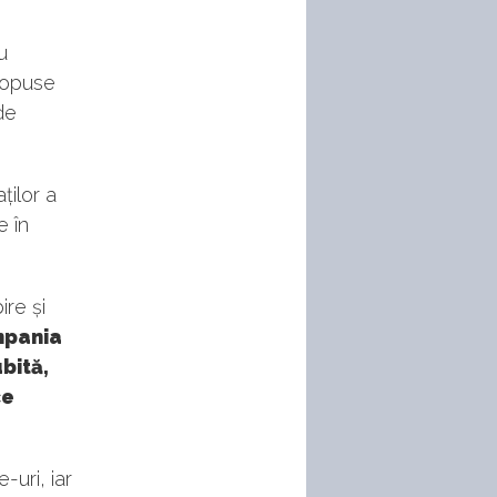
u
propuse
de
ților a
 în
re și
mpania
bită,
ce
-uri, iar