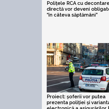
Polițele RCA cu decontar
directă vor deveni obligato
“în câteva săptămâni”
Proiect: șoferii vor putea
prezenta poliției și variant
electronică a asigurărilor