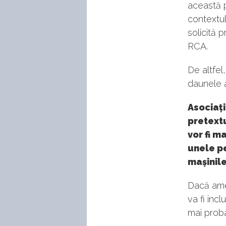
această p
contextul
solicită 
RCA.
De altfel
daunele a
Asociaț
pretext
vor fi m
unele p
mașinile
Dacă amen
va fi inc
mai proba