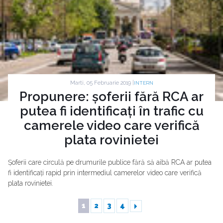
Marti, 05 Februarie 2019 |
INTERN
Propunere: șoferii fără RCA ar
putea fi identificați în trafic cu
camerele video care verifică
plata rovinietei
Șoferii care circulă pe drumurile publice fără să aibă RCA ar putea
fi identificați rapid prin intermediul camerelor video care verifică
plata rovinietei.
1
2
3
4