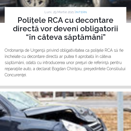
Luni, 29 Martie 2021 |
INTERN
Polițele RCA cu decontare
directă vor deveni obligatorii
“în câteva săptămâni”
Ordonanţa de Urgenţă privind obligativitatea ca poliţele RCA să fie
încheiate cu decontare directă ar putea fi aprobată în câteva
săptămâni, odată cu introducerea unor preţuri de referinţă pentru
reparaţiile auto, a declarat Bogdan Chiriţoiu, preşedintele Consiliului
Concurenţei.