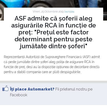
Vineri, 25 Octombrie 2019 |
INTERN
ASF admite că șoferii aleg
asigurările RCA în funcție de
preț: "Prețul este factor
determinant pentru peste
jumătate dintre șoferi"
Reprezentanții Autorității de Supraveghere Financiară (ASF) admit
că peste jumătate dintre șoferi aleg polița de asigurare RCA în
funcție de preț, deși au la dispoziție opțiunea de decontare directă
pentru a stabili compania care ar plăti despăgubirile.
Îţi place Automarket?
Fii prietenul nostru pe
Facebook