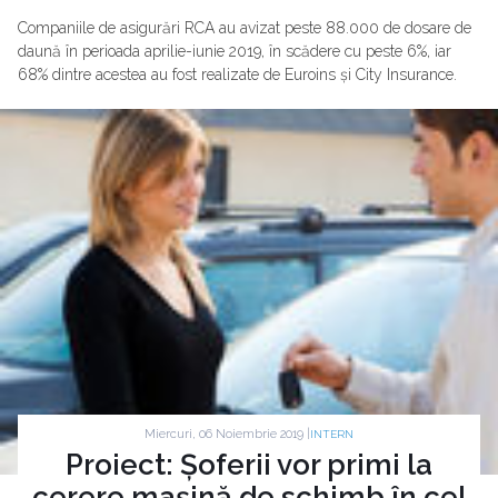
Companiile de asigurări RCA au avizat peste 88.000 de dosare de
daună în perioada aprilie-iunie 2019, în scădere cu peste 6%, iar
68% dintre acestea au fost realizate de Euroins și City Insurance.
Miercuri, 06 Noiembrie 2019 |
INTERN
Proiect: Șoferii vor primi la
cerere mașină de schimb în cel