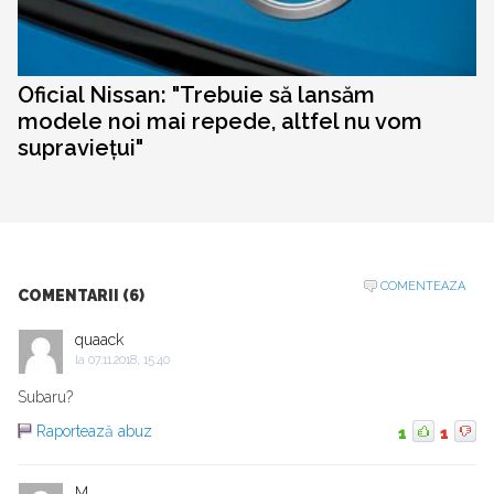
Oficial Nissan: "Trebuie să lansăm
modele noi mai repede, altfel nu vom
supraviețui"
COMENTEAZA
COMENTARII (6)
quaack
la
07.11.2018, 15:40
Subaru?
Raportează abuz
1
1
M