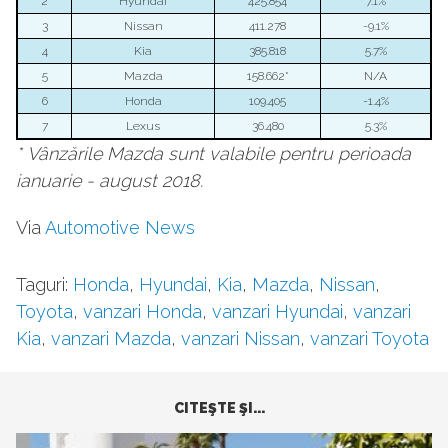
2
Hyundai
425.854
7.1%
3
Nissan
411.278
-9.1%
4
Kia
385.818
5.7%
5
Mazda
158.662*
N/A
6
Honda
109.405
-1.4%
7
Lexus
36.480
5.3%
* Vânzările Mazda sunt valabile pentru perioada
ianuarie - august 2018.
Via
Automotive News
Taguri:
Honda
,
Hyundai
,
Kia
,
Mazda
,
Nissan
,
Toyota
,
vanzari Honda
,
vanzari Hyundai
,
vanzari
Kia
,
vanzari Mazda
,
vanzari Nissan
,
vanzari Toyota
CITEŞTE ŞI...