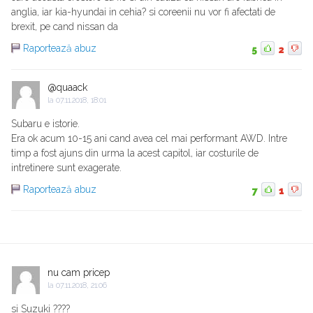
anglia, iar kia-hyundai in cehia? si coreenii nu vor fi afectati de
brexit, pe cand nissan da
Raportează abuz
5
2
@quaack
la
07.11.2018, 18:01
Subaru e istorie.
Era ok acum 10-15 ani cand avea cel mai performant AWD. Intre
timp a fost ajuns din urma la acest capitol, iar costurile de
intretinere sunt exagerate.
Raportează abuz
7
1
nu cam pricep
la
07.11.2018, 21:06
si Suzuki ????