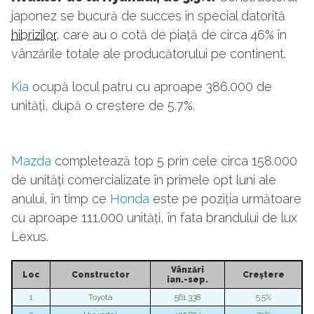
japonez se bucură de succes în special datorită
hibrizilor
, care au o cotă de piață de circa 46% în
vânzările totale ale producătorului pe continent.
Kia
ocupă locul patru cu aproape 386.000 de
unități, după o creștere de 5.7%.
Mazda
completează top 5 prin cele circa 158.000
de unități comercializate în primele opt luni ale
anului, în timp ce
Honda
este pe poziția următoare
cu aproape 111.000 unități, în fata brandului de lux
Lexus.
V
â
nzări
Loc
Constructor
Cre
ș
tere
ian.-sep.
1
Toyota
561.338
5.5%