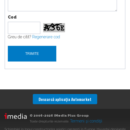
Cod
Greu de citit?
Regenerare cod
Descarcă aplicaţia Automarket
© 2006-2026 iMedia Plus Group
.
Termeni şi condiţii
Toate drepturile rezervate.
Schimbări în topul constructorilor asiatici prezenți în Europa: Hyundai depășește