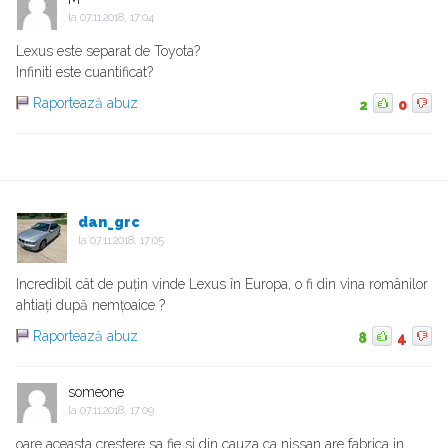
la
07.11.2018, 17:04
Lexus este separat de Toyota?
Infiniti este cuantificat?
Raportează abuz
2
0
dan_grc
la
07.11.2018, 17:05
Incredibil cât de puțin vinde Lexus în Europa, o fi din vina românilor
ahtiați după nemțoaice ?
Raportează abuz
8
4
someone
la
07.11.2018, 17:09
oare aceasta crestere sa fie si din cauza ca nissan are fabrica in