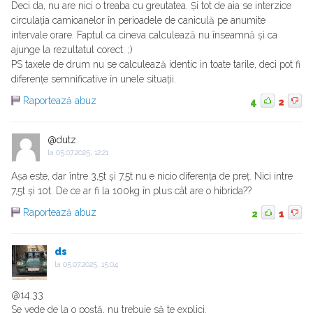
Deci da, nu are nici o treaba cu greutatea. Și tot de aia se interzice
circulația camioanelor în perioadele de caniculă pe anumite
intervale orare. Faptul ca cineva calculează nu înseamnă și ca
ajunge la rezultatul corect. ;)
PS taxele de drum nu se calculează identic in toate tarile, deci pot fi
diferențe semnificative în unele situații.
Raportează abuz
4
2
@dutz
la
05.07.2025, 12:21
Așa este, dar între 3,5t și 7,5t nu e nicio diferența de preț. Nici intre
7,5t și 10t. De ce ar fi la 100kg în plus cât are o hibrida??
Raportează abuz
2
1
ds
la
05.07.2025, 15:04
@14.33
Se vede de la o poștă, nu trebuie să te explici.