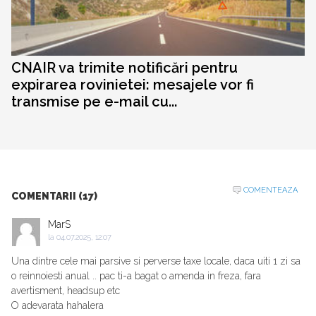
CNAIR va trimite notificări pentru
expirarea rovinietei: mesajele vor fi
transmise pe e-mail cu...
COMENTEAZA
COMENTARII (17)
MarS
la
04.07.2025, 12:07
Una dintre cele mai parsive si perverse taxe locale, daca uiti 1 zi sa
o reinnoiesti anual .. pac ti-a bagat o amenda in freza, fara
avertisment, headsup etc
O adevarata hahalera