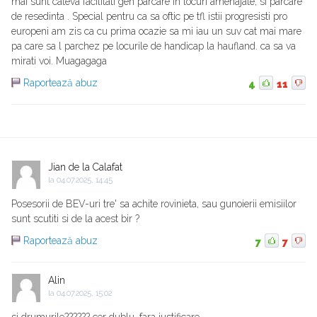
mai sunt cateva facilitati gen parcare in locuri amenajate, si parcare
de resedinta . Special pentru ca sa oftic pe tfl istii progresisti pro
europeni am zis ca cu prima ocazie sa mi iau un suv cat mai mare
pa care sa l parchez pe locurile de handicap la haufland. ca sa va
mirati voi. Muagagaga
Raportează abuz
4
11
Jian de la Calafat
la
04.07.2025, 14:45
Posesorii de BEV-uri tre' sa achite rovinieta, sau gunoierii emisiilor
sunt scutiti si de la acest bir ?
Raportează abuz
7
7
Alin
la
04.07.2025, 15:02