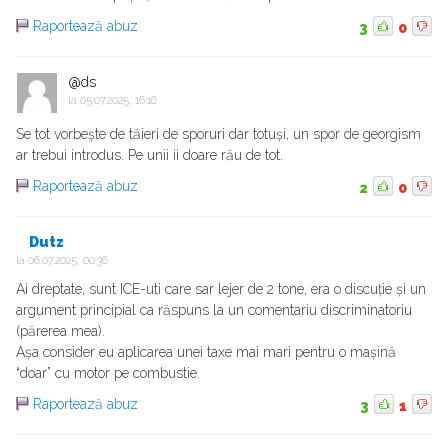
Raportează abuz
3
0
@ds
la
05.07.2025, 16:16
Se tot vorbește de tăieri de sporuri dar totuși, un spor de georgism
ar trebui introdus. Pe unii ii doare rău de tot.
Raportează abuz
2
0
Dutz
la
06.07.2025, 00:36
Ai dreptate, sunt ICE-uti care sar lejer de 2 tone, era o discuție și un
argument principial ca răspuns la un comentariu discriminatoriu
(părerea mea).
Așa consider eu aplicarea unei taxe mai mari pentru o mașină
“doar” cu motor pe combustie.
Raportează abuz
3
1