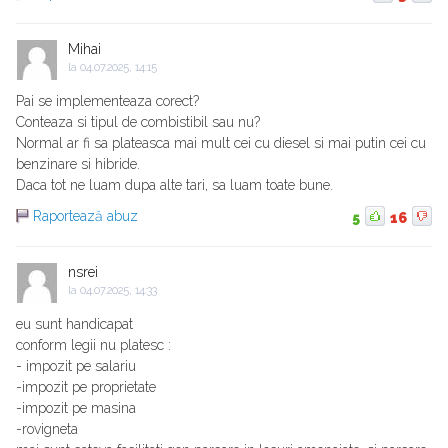
Mihai
la
04.07.2025, 14:15
Pai se implementeaza corect?
Conteaza si tipul de combistibil sau nu?
Normal ar fi sa plateasca mai mult cei cu diesel si mai putin cei cu
benzinare si hibride.
Daca tot ne luam dupa alte tari, sa luam toate bune.
Raportează abuz
5
16
nsrei
la
04.07.2025, 14:33
eu sunt handicapat
conform legii nu platesc :
- impozit pe salariu
-impozit pe proprietate
-impozit pe masina
-rovigneta