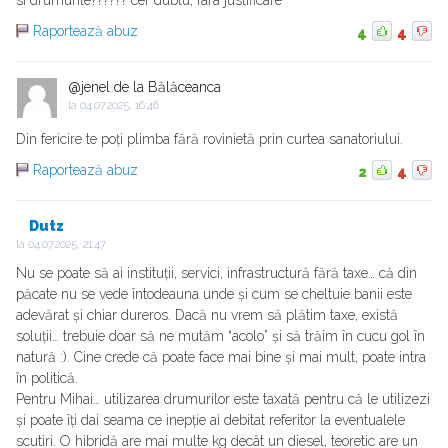
si drumurile?????? cer dublu, fara justificare
Raportează abuz
4
4
@jenel de la Bălăceanca
la
04.07.2025, 16:46
Din fericire te poți plimba fără rovinietă prin curtea sanatoriului.
Raportează abuz
2
4
Dutz
la
04.07.2025, 21:47
Nu se poate să ai instituții, servici, infrastructură fără taxe… că din
păcate nu se vede întodeauna unde și cum se cheltuie banii este
adevărat și chiar dureros. Dacă nu vrem să plătim taxe, există
soluții… trebuie doar să ne mutăm “acolo” și să trăim în cucu gol în
natură :). Cine crede că poate face mai bine și mai mult, poate intra
în politică.
Pentru Mihai… utilizarea drumurilor este taxată pentru că le utilizezi
și poate îți dai seama ce inepție ai debitat referitor la eventualele
scutiri. O hibridă are mai multe kg decât un diesel, teoretic are un