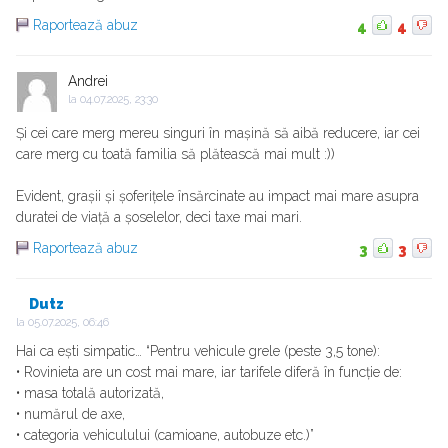
Raportează abuz
4
4
Andrei
la
04.07.2025, 23:30
Și cei care merg mereu singuri în mașină să aibă reducere, iar cei
care merg cu toată familia să plătească mai mult :))
Evident, grașii și șoferițele însărcinate au impact mai mare asupra
duratei de viață a șoselelor, deci taxe mai mari.
Raportează abuz
3
3
Dutz
la
05.07.2025, 06:46
Hai ca ești simpatic… “Pentru vehicule grele (peste 3,5 tone):
• Rovinieta are un cost mai mare, iar tarifele diferă în funcție de:
• masa totală autorizată,
• numărul de axe,
• categoria vehiculului (camioane, autobuze etc.)”