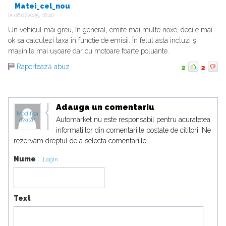
Matei_cel_nou
la
06.07.2025, 16:40
Un vehicul mai greu, în general, emite mai multe noxe, deci e mai
ok sa calculezi taxa în funcție de emisii. În felul asta incluzi și
mașinile mai ușoare dar cu motoare foarte poluante.
Raportează abuz
2
2
Adauga un comentariu
Modifica
Automarket nu este responsabil pentru acuratetea
avatar
informatiilor din comentariile postate de cititori. Ne
rezervam dreptul de a selecta comentariile.
Nume
Login
Text