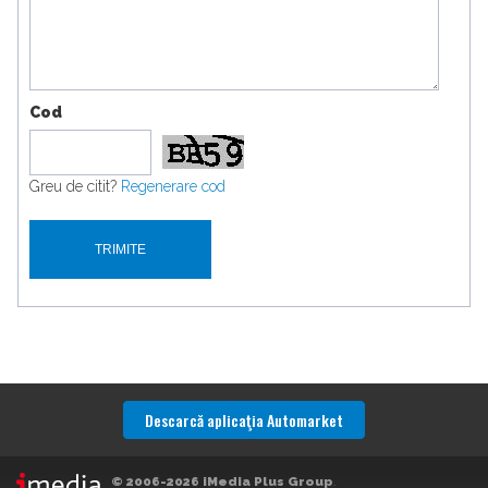
Cod
Greu de citit?
Regenerare cod
Descarcă aplicaţia Automarket
© 2006-2026 iMedia Plus Group
.