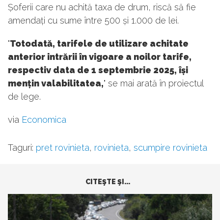
Șoferii care nu achită taxa de drum, riscă să fie
amendați cu sume între 500 și 1.000 de lei.
"
Totodată, tarifele de utilizare achitate
anterior intrării în vigoare a noilor tarife,
respectiv data de 1 septembrie 2025, își
mențin valabilitatea,
" se mai arată în proiectul
de lege.
via
Economica
Taguri:
pret rovinieta
,
rovinieta
,
scumpire rovinieta
CITEŞTE ŞI...