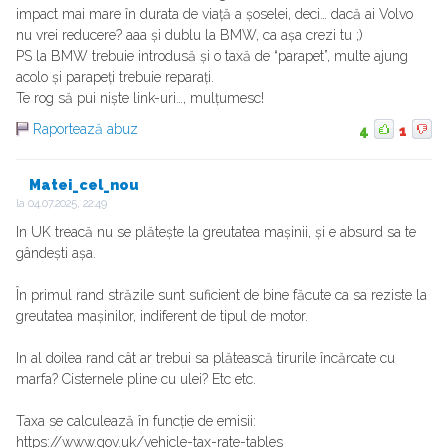
impact mai mare în durata de viață a șoselei, deci… dacă ai Volvo
nu vrei reducere? aaa și dublu la BMW, ca așa crezi tu ;)
PS la BMW trebuie introdusă și o taxă de “parapet”, multe ajung
acolo și parapeți trebuie reparați.
Te rog să pui niște link-uri…, mulțumesc!
Raportează abuz
4
1
Matei_cel_nou
la
04.07.2025, 22:49
In UK treacă nu se plătește la greutatea mașinii, și e absurd sa te
gândești așa.
În primul rand străzile sunt suficient de bine făcute ca sa reziste la
greutatea mașinilor, indiferent de tipul de motor.
In al doilea rand cât ar trebui sa plătească tirurile încărcate cu
marfa? Cisternele pline cu ulei? Etc etc.
Taxa se calculează în funcție de emisii:
https://www.gov.uk/vehicle-tax-rate-tables