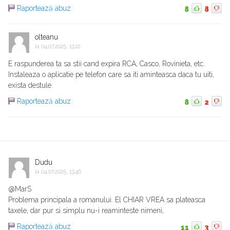
Raportează abuz
8
8
olteanu
la
04.07.2025, 13:22
E raspunderea ta sa stii cand expira RCA, Casco, Rovinieta, etc.
Instaleaza o aplicatie pe telefon care sa iti aminteasca daca tu uiti,
exista destule.
Raportează abuz
8
2
Dudu
la
04.07.2025, 13:46
@MarS
Problema principala a romanului. El CHIAR VREA sa plateasca
taxele, dar pur si simplu nu-i reaminteste nimeni,
Raportează abuz
11
3