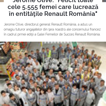
cele 5.555 femei care lucrează
în entităţile Renault România"
Jerome Olive, directorul general Renault România, a adus un
omagiu tuturor angajatelor din ţara noastră ale concernului francez
în cadrul prmei ediţii a Galei Femeilor de Succes Renault România.