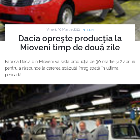
Vineri, 30 Martie 2012 |
INTERN
Dacia opreşte producţia la
Mioveni timp de două zile
Fabrica Dacia din Mioveni va sista producţia pe 30 martie şi 2 aprilie
pentru a răspunde la cererea scăzută înregistrată în ultima
perioadă.