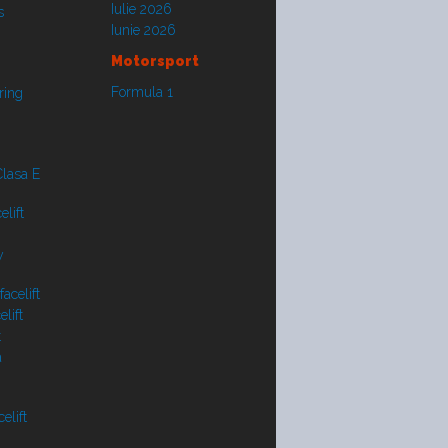
Iulie 2026
s
Iunie 2026
Motorsport
Formula 1
ring
lasa E
lift
y
acelift
lift
t
a
elift