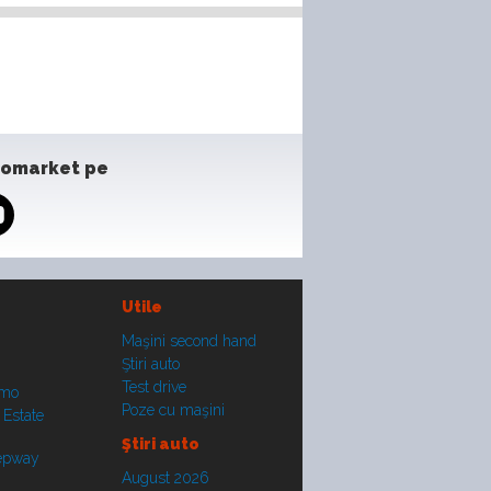
tomarket pe
Utile
Maşini second hand
Ştiri auto
Test drive
smo
Poze cu maşini
 Estate
Ştiri auto
tepway
August 2026