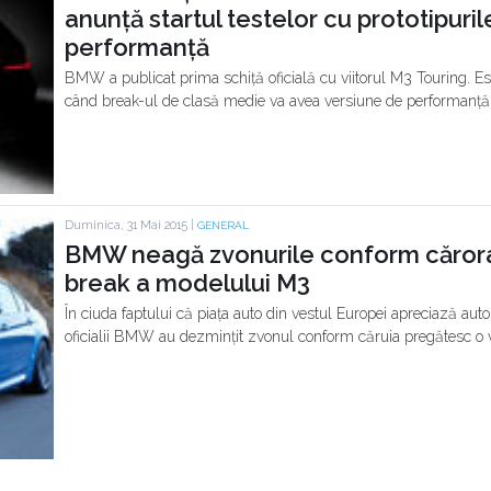
anunță startul testelor cu prototipuri
performanță
BMW a publicat prima schiță oficială cu viitorul M3 Touring. Est
când break-ul de clasă medie va avea versiune de performanță 
Duminica, 31 Mai 2015 |
GENERAL
BMW neagă zvonurile conform cărora
break a modelului M3
În ciuda faptului că piața auto din vestul Europei apreciază aut
oficialii BMW au dezmințit zvonul conform căruia pregătesc o 