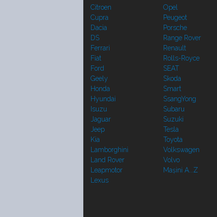
Citroen
Opel
Cupra
Peugeot
Dacia
Porsche
DS
Range Rover
Ferrari
Renault
Fiat
Rolls-Royce
Ford
SEAT
Geely
Skoda
Honda
Smart
Hyundai
SsangYong
Isuzu
Subaru
Jaguar
Suzuki
Jeep
Tesla
Kia
Toyota
Lamborghini
Volkswagen
Land Rover
Volvo
Leapmotor
Mașini A...Z
Lexus