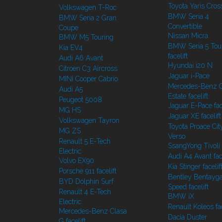
Toyota Yaris Cros
Volkswagen T-Roc
BMW Seria 4
BMW Seria 2 Gran
Convertible
Coupe
Nissan Micra
BMW M5 Touring
BMW Seria 5 Tou
Kia EV4
facelift
Audi A6 Avant
Hyundai i20 N
Citroen C3 Aircross
Jaguar i-Pace
MINI Cooper Cabrio
Mercedes-Benz C
Audi A5
Estate facelift
Peugeot 5008
Jaguar E-Pace face
MG HS
Jaguar XE facelift
Volkswagen Tayron
Toyota Proace Cit
MG ZS
Verso
Renault 5 E-Tech
SsangYong Tivoli f
Electric
Audi A4 Avant face
Volvo EX90
Kia Stinger facelif
Porsche 911 facelift
Bentley Bentayg
BYD Dolphin Surf
Speed facelift
Renault 4 E-Tech
BMW iX
Electric
Renault Koleos fac
Mercedes-Benz Clasa
Dacia Duster
G facelift