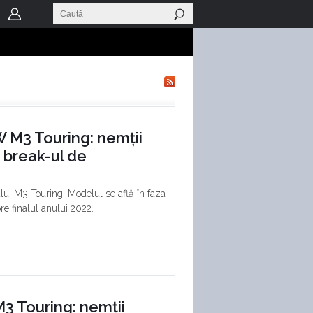
MW M3 Touring: nemții
 break-ul de
ului M3 Touring. Modelul se află în faza
re finalul anului 2022.
M3 Touring: nemții