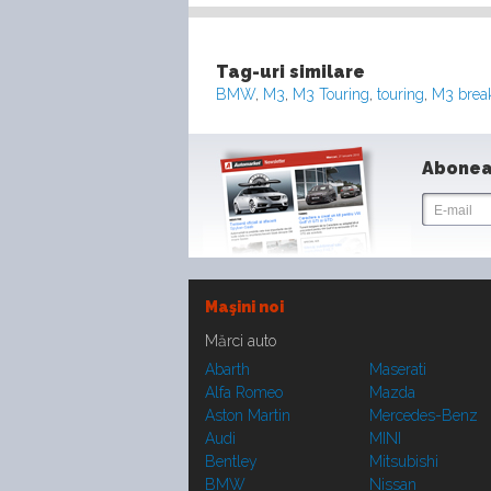
Tag-uri similare
BMW
,
M3
,
M3 Touring
,
touring
,
M3 brea
Abonea
Maşini noi
Mărci auto
Abarth
Maserati
Alfa Romeo
Mazda
Aston Martin
Mercedes-Benz
Audi
MINI
Bentley
Mitsubishi
BMW
Nissan