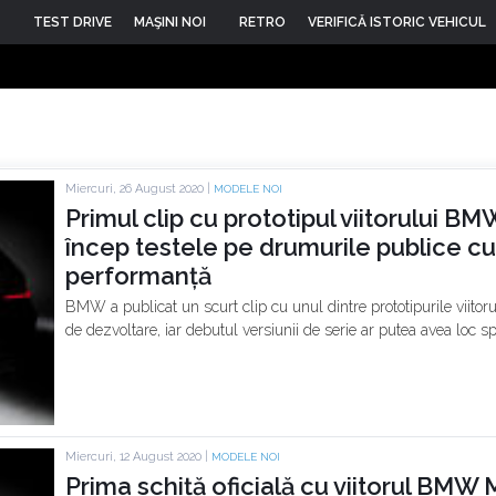
TEST DRIVE
MAŞINI NOI
RETRO
VERIFICĂ ISTORIC VEHICUL
Miercuri, 26 August 2020 |
MODELE NOI
Primul clip cu prototipul viitorului B
încep testele pe drumurile publice cu
performanță
BMW a publicat un scurt clip cu unul dintre prototipurile viitor
de dezvoltare, iar debutul versiunii de serie ar putea avea loc sp
Miercuri, 12 August 2020 |
MODELE NOI
Prima schiță oficială cu viitorul BMW 