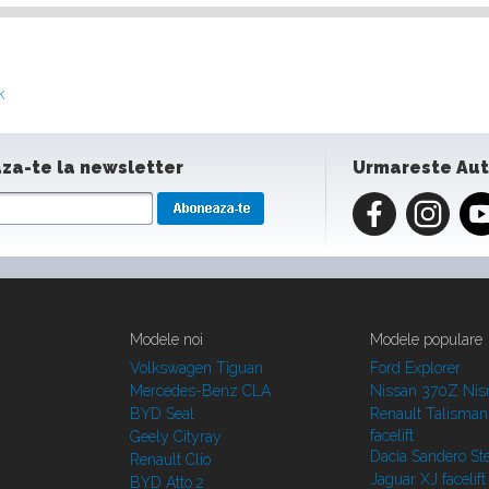
k
za-te la newsletter
Urmareste Au
Modele noi
Modele populare
Volkswagen Tiguan
Ford Explorer
Mercedes-Benz CLA
Nissan 370Z Ni
BYD Seal
Renault Talisman
facelift
Geely Cityray
Dacia Sandero S
Renault Clio
Jaguar XJ facelift
BYD Atto 2